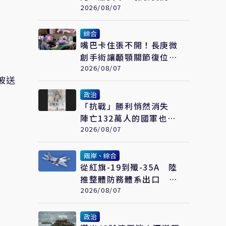
項能力展現防衛韌性
2026/08/07
綜合
嘴巴卡住張不開！長庚微
創手術讓顳顎關節復位
成功率達97%
2026/08/07
被送
政治
「抗戰」勝利悄然消失
陣亡132萬人的國軍也開
始跟著賴清德喊「終戰」
2026/08/07
了
兩岸、綜合
從紅旗-19到殲-35A 陸
推整體防務體系出口 巴
基斯坦成首要合作案例
2026/08/07
政治