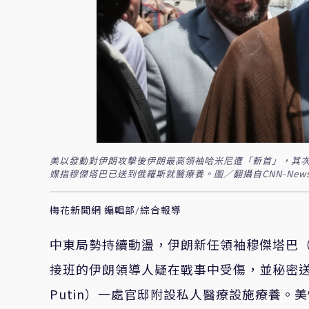
美以發動對伊朗攻擊後伊朗最高領袖哈米尼遭「斬首」，其
媒指穆傑塔巴已送到俄羅斯就醫療養。圖／翻攝自CNN-News1
梅花新聞網 編輯部/綜合報導
中東局勢持續動盪，伊朗新任領袖穆傑塔巴
接班的伊朗領導人疑在戰事中受傷，並秘密
Putin
）一處官邸附設私人醫療設施療養。美