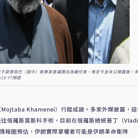
次子莫傑塔巴（圖中）被專家會議選出為繼任者，惟至今並未公開露面。
8 YT頻道
（
Mojtaba Khamenei
）行蹤成謎。多家外媒披露，這
送往俄羅斯莫斯科手術，目前在俄羅斯總統普丁（
Vlad
情報圈預估，伊朗實際掌權者可能是伊朗革命衛隊