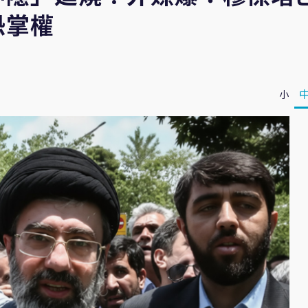
恐掌權
小