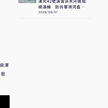
漢光42號演習淡水河道阻
絕演練 防共軍溯河直取
台北
2026/08/07
裴澤
方面