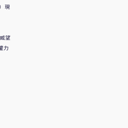
）現
威望
權力