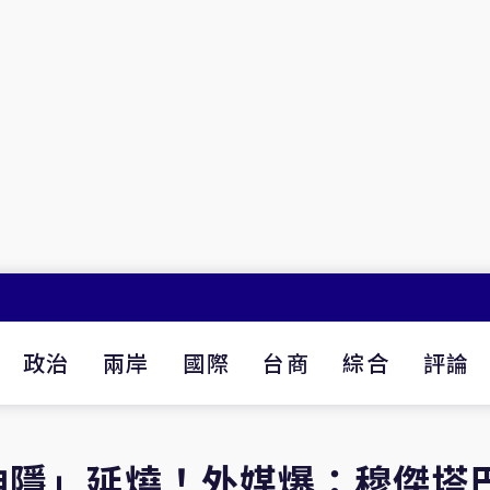
政治
兩岸
國際
台商
綜合
評論
神隱」延燒！外媒爆：穆傑塔