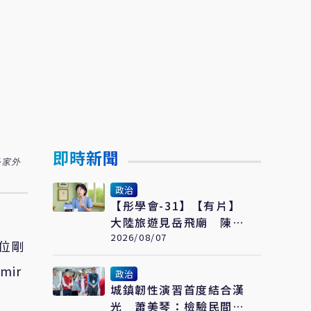
即時新聞
多家外
政治
【彤學會-31】【有片】
大陸旅遊見岳飛廟 陳佩
琪哽咽：盼能為柯文哲京
2026/08/07
位剛
華城案平反
imir
政治
城鎮韌性演習首度結合漢
光 蕭美琴：檢驗民間3