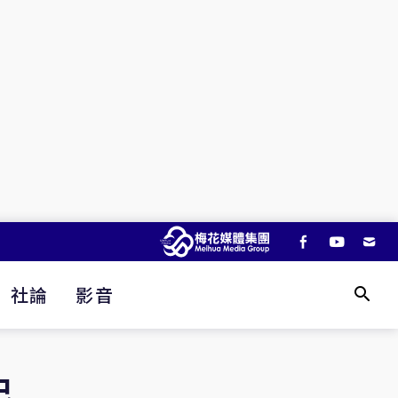
社論
影音
巴