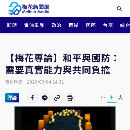
即時
毒油風暴
政治
兩岸
國際
台商
綜
【梅花專論】和平與國防：
需要真實能力與共同負擔
發佈時間：2026/03/04 14:31
大
中
小
評論