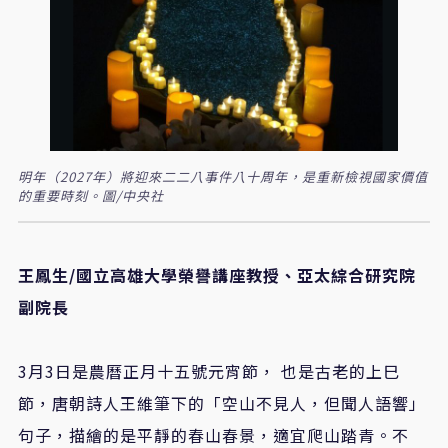
明年（2027年）將迎來二二八事件八十周年，是重新檢視國家價值
的重要時刻。圖/中央社
王鳳生/國立高雄大學榮譽講座教授、亞太綜合研究院
副院長
3月3日是農曆正月十五號元宵節， 也是古老的上巳
節，唐朝詩人王維筆下的「空山不見人，但聞人語響」
句子，描繪的是平靜的春山春景，適宜爬山踏青。不