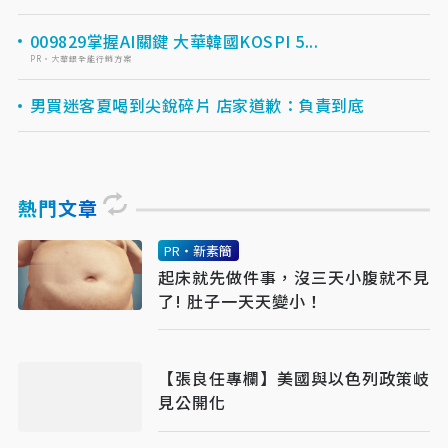
009829掌握AI關鍵 大華韓國KOSPI 5...
PR・大華銀全能行銷方案
男買迷客夏喝到尖銳碎片 店家道歉：負責到底
熱門文章
PR・新素簡
起床就先做件事，沒三天小腹就不見
了! 肚子一天天變小！
【張良任專欄】美國與以色列政策岐
見公開化