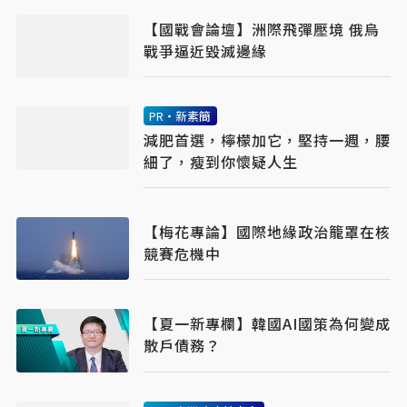
【國戰會論壇】洲際飛彈壓境 俄烏
戰爭逼近毀滅邊緣
PR・新素簡
減肥首選，檸檬加它，堅持一週，腰
細了，瘦到你懷疑人生
【梅花專論】國際地緣政治籠罩在核
競賽危機中
【夏一新專欄】韓國AI國策為何變成
散戶債務？