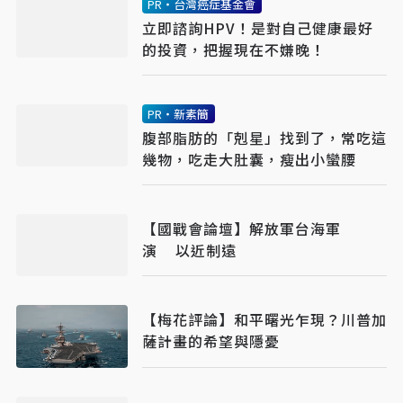
PR・台灣癌症基金會
立即諮詢HPV！是對自己健康最好
的投資，把握現在不嫌晚！
PR・新素簡
腹部脂肪的「剋星」找到了，常吃這
幾物，吃走大肚囊，瘦出小蠻腰
【國戰會論壇】解放軍台海軍
演 以近制遠
【梅花評論】和平曙光乍現？川普加
薩計畫的希望與隱憂