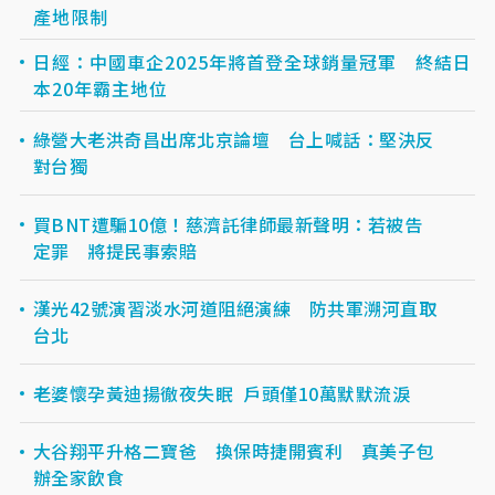
產地限制
日經：中國車企2025年將首登全球銷量冠軍 終結日
本20年霸主地位
綠營大老洪奇昌出席北京論壇 台上喊話：堅決反
對台獨
買BNT遭騙10億！慈濟託律師最新聲明：若被告
定罪 將提民事索賠
漢光42號演習淡水河道阻絕演練 防共軍溯河直取
台北
老婆懷孕黃迪揚徹夜失眠 戶頭僅10萬默默流淚
大谷翔平升格二寶爸 換保時捷開賓利 真美子包
辦全家飲食