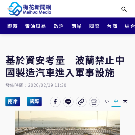
即時
毒油風暴
政治
兩岸
國際
台商
綜
基於資安考量 波蘭禁止中
國製造汽車進入軍事設施
發佈時間：2026/02/19 11:30
大
中
小
兩岸
國際