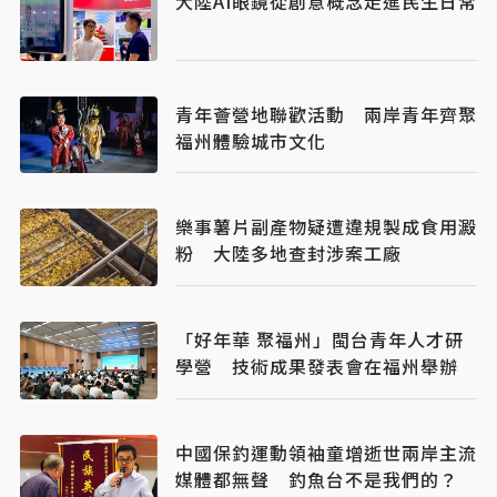
大陸AI眼鏡從創意概念走進民生日常
青年薈營地聯歡活動 兩岸青年齊聚
福州體驗城市文化
樂事薯片副產物疑遭違規製成食用澱
粉 大陸多地查封涉案工廠
「好年華 聚福州」閩台青年人才研
學營 技術成果發表會在福州舉辦
中國保釣運動領袖童增逝世兩岸主流
媒體都無聲 釣魚台不是我們的？