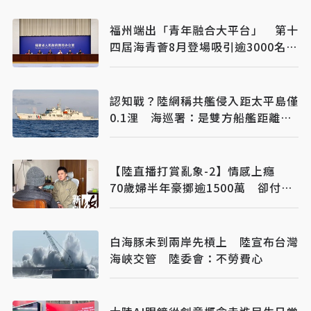
福州端出「青年融合大平台」 第十
四屆海青薈8月登場吸引逾3000名台
青交流
認知戰？陸網稱共艦侵入距太平島僅
0.1浬 海巡署：是雙方船艦距離、
已強勢驅離
【陸直播打賞亂象-2】情感上癮
70歲婦半年豪擲逾1500萬 卻付不
出電費
白海豚未到兩岸先槓上 陸宣布台灣
海峽交管 陸委會：不勞費心