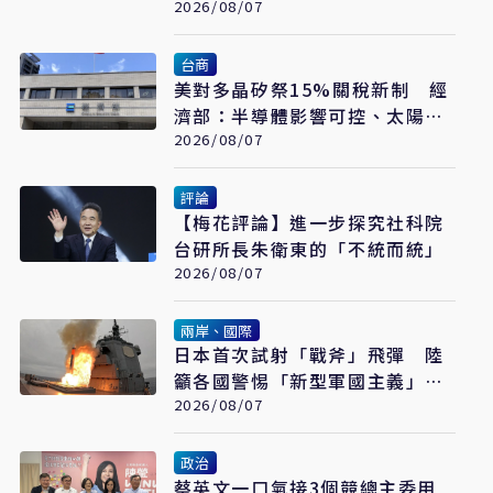
心
2026/08/07
台商
美對多晶矽祭15%關稅新制 經
濟部：半導體影響可控、太陽能
產業衝擊有限
2026/08/07
評論
【梅花評論】進一步探究社科院
台研所長朱衛東的「不統而統」
2026/08/07
兩岸、國際
日本首次試射「戰斧」飛彈 陸
籲各國警惕「新型軍國主義」發
展
2026/08/07
政治
蔡英文一口氣接3個競總主委用