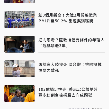
創3個月新高！大陸2月份製造業
PMI升至50.2% 重返擴張區間
逆向思考？陸教授倡有條件的年輕人
「起碼啃老3年」
張誌家大陸猝死 國台辦：排除機械
性暴力致死
193億捐少林寺 蔡志忠公益夢碎
釋永信倒台後捐贈去向成問號
Recommended by