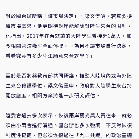
對於國台辦所稱「讓市場決定」，梁文傑嗆，若真要檢
驗市場需求，他更期待對岸能解除對陸生來台的限制。
他指出，2017年在台就讀的大陸學生曾接近1萬人，如
今相關管道幾乎全面停擺，「為何不讓市場自行決定，
看看究竟有多少陸生願意來台就學？」
至於是否將與教育部共同研議，推動大陸境內或海外陸
生來台修讀學位，梁文傑重申，政府對大陸學生來台持
開放態度，相關方案將進一步研究評估。
陸委會過去多次表示，恢復兩岸觀光與人員往來，就必
須由小兩會進行溝通。國台辦也多次強調，不反對恢復
制度性協商，但必須恢復過往「九二共識」的政治基礎