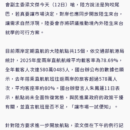
會副主委梁文傑今天（12日）嗆，陸方說法是狗咬尾
巴，若真要讓市場決定，對岸也應同步開放陸生來台，
讓需求自然浮現，陸委會亦將研議推動境內外陸生來台
就學的可行方案。
目前兩岸定期直航的大陸航點共15個，依交通部航港局
統計，2025年度兩岸直航航線平均載客率為78.69%，
全年載客人次達580萬0485人，國台辦公布的數據也顯
示，去年搭乘直航航班往返兩岸的旅客超過578萬人
次，平均客座率約80%。國台辦發言人朱鳳蓮11日表
示，航點尚未全面恢復常態，與民進黨政府的政策干擾
有關，並直言航班是否不足，「讓市場一試便知」。
針對陸方要求進一步開放航點，梁文傑在下午的例行記