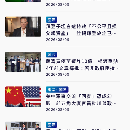
2026/08/09
國際
拜登子坦言遭特赦「不公平且損
父親資產」 並揭拜登癌症已擴
散至骨骼
2026/08/09
政治
慈濟買疫苗遭詐10億 楊渡重貼
4年前文章痛批：若非政府阻擋
會這樣嗎？
2026/08/09
兩岸、國際
美中軍事交流「回春」恐成幻
影 前五角大廈官員批川普政府
宣傳大於實質
2026/08/09
國際