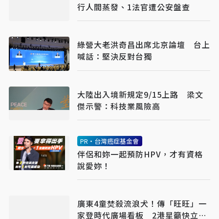
行人間蒸發、1法官遭公安盤查
綠營大老洪奇昌出席北京論壇 台上
喊話：堅決反對台獨
大陸出入境新規定9/15上路 梁文
傑示警：科技業風險高
PR・台灣癌症基金會
伴侶和妳一起預防HPV，才有資格
說愛妳！
廣東4童焚殺流浪犬！傳「旺旺」一
家登時代廣場看板 2港星籲快立動