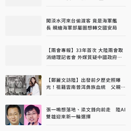
保法
闖淡水河來台偷渡客 竟是海軍艦
長 親繪海軍部屬圖想轉交國安局
【兩會專報】33年首次 大陸兩會取
消總理記者會 外媒質疑中國政府透
明度
【鄭麗文訪陸】出發前夕歷史照曝
光！祖籍雲南普洱彝族血統 父親是
中國遠征軍
張一鳴想落地、梁文鋒向前走 陸AI
雙雄迎來新一輪選擇