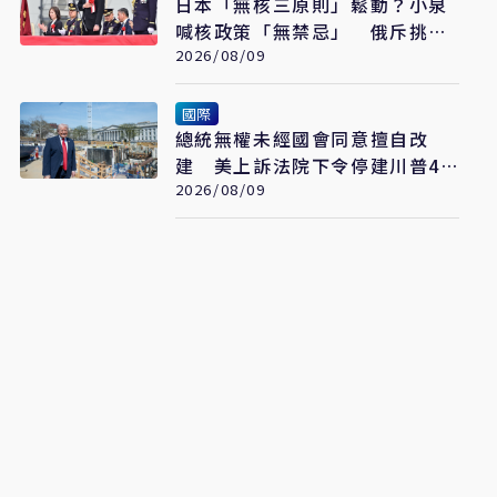
日本「無核三原則」鬆動？小泉
喊核政策「無禁忌」 俄斥挑
釁、北京早警戒
2026/08/09
國際
總統無權未經國會同意擅自改
建 美上訴法院下令停建川普4
億美元白宮宴會廳
2026/08/09