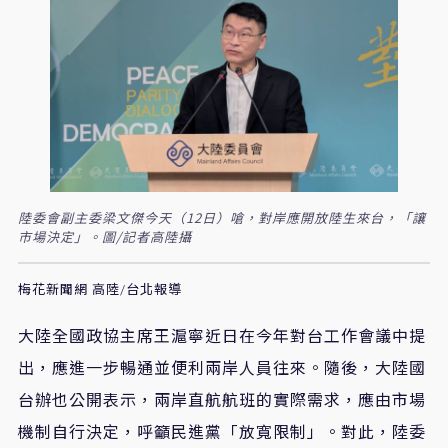
陸委會副主委梁文傑今天（12日）嗆，對岸應開放陸生來台，「讓
市場決定」。圖/記者高陸攝
梅花新聞網 高陸/台北報導
大陸全國政協主席王滬寧近日在今年對台工作會議中提
出，應進一步暢通並便利兩岸人員往來。隨後，大陸國
台辦也公開表示，兩岸直航航班的實際需求，應由市場
機制自行決定，呼籲民進黨「放寬限制」。對此，陸委