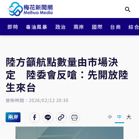
即時
毒油風暴
政治
兩岸
國際
台商
綜
陸方籲航點數量由市場決
定 陸委會反嗆：先開放陸
生來台
發佈時間：2026/02/12 20:30
大
中
小
兩岸