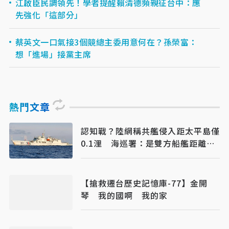
江啟臣民調領先！學者提醒賴清德頻親征台中：應
先強化「這部分」
蔡英文一口氣接3個競總主委用意何在？孫榮富：
想「進場」接黨主席
熱門文章
認知戰？陸網稱共艦侵入距太平島僅
0.1浬 海巡署：是雙方船艦距離、
已強勢驅離
【搶救遷台歷史記憶庫-77】金開
琴 我的國啊 我的家