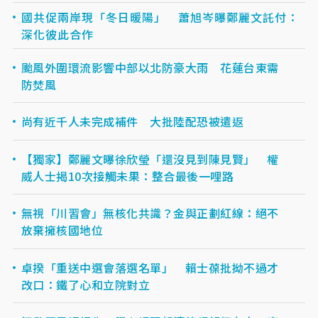
國共促兩岸現「冬日暖陽」 蕭旭岑曝鄭麗文託付：
深化彼此合作
颱風外圍環流影響中部以北防豪大雨 花蓮台東需
防焚風
尚有近千人未完成補件 大批陸配恐被遣返
【獨家】鄭麗文曝徐欣瑩「還沒見到陳見賢」 權
威人士揭10次接觸未果：整合最後一哩路
無視「川習會」無核化共識？金與正劃紅線：絕不
放棄擁核國地位
卓揆「重送中選會落選名單」 賴士葆批拗不過才
改口：鐵了心和立院對立