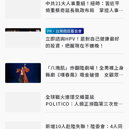
中共21大人事重組！紐時：習近平
倚重蔡奇延長執政布局 掌控人事與
忠誠審查機制
PR・台灣癌症基金會
立即諮詢HPV！是對自己健康最好
的投資，把握現在不嫌晚！
「八塊肌」炸翻陸劇場！全男裸上身
舞劇《嘆春風》吸金破億 女觀眾狂
喊：終於懂武則天
全球戰火連環交織蔓延
POLITICO：人類正瀕臨第三次世界
大戰
新增10人赴陸失聯！陸委會：4人同