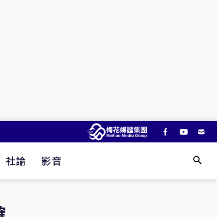
社論
影音
確