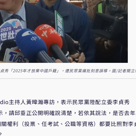
李貞秀「2025年才放棄中國戶籍」，遭民眾黨痛批刻意誤導。圖/記者簡立
adio主持人黃暐瀚專訪，表示民眾黨
陸配
立委李貞秀
表示，請邱垂正公開明確說清楚，若依其說法，是否去
相關權利（投票、任考試、公職等資格）都要比照對李
？