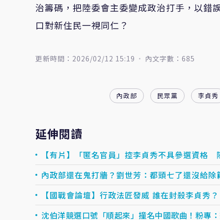
治籌碼，把陸委會主委變成政治打手，以錯
口對新住民一視同仁？
更新時間：2026/02/12 15:19
內文字數：685
內政部
民眾黨
李貞秀
延伸閱讀
【有片】「匿名官員」控李貞秀不具參選資格 
內政部還在鬼打牆？劉世芳：都頭七了還沒給除
【國戰會論壇】行政法匠發威 誰在封殺李貞秀？
沈伯洋競選口號「順起來」撞名中國歌曲！粉專：