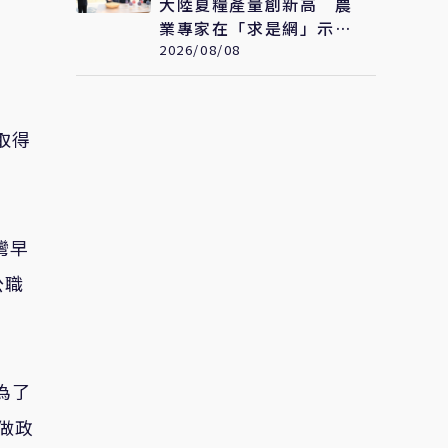
大陸夏糧產量創新高 農
業專家在「求是網」示
警：糧食緊張會長期存在
2026/08/08
取得
灣早
公職
為了
做政