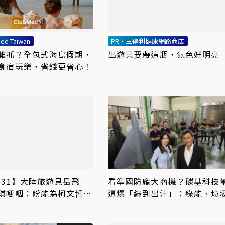
ed Taiwan
PR・三得利健康網路商店
難抓？全包式海島假期，
出遊只要帶這瓶，氣色好明亮
食宿玩樂，省錢更省心！
-31】大陸旅遊見岳飛
看準國防龐大商機？碳基科技
琪哽咽：盼能為柯文哲京
遭爆「綠到出汁」：綠能、垃
反
無人機全包