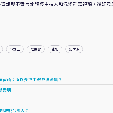
誤資訊與不實言論誤導主持人和混淆群眾視聽，還好意
邱垂正
陸委會
陸配
劉世芳
陳智菡：所以要控中選會瀆職嗎？
籍證明
想統戰台灣人？