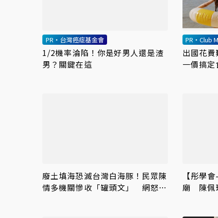
PR・台灣癌症基金會
PR・Club M
1/2機率淪陷！你是好男人還是渣
出國花費
男？關鍵在這
一價搞定
廢土填海恐滅台灣白海豚！民眾陳
【彤學會
情多機關慘收「罐頭文」 網怒
廟 陳佩
轟：骯髒政府
華城案平