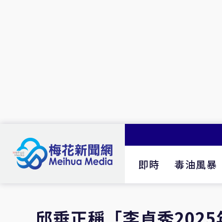
即時
毒油風暴
邱垂正稱「李貞秀202