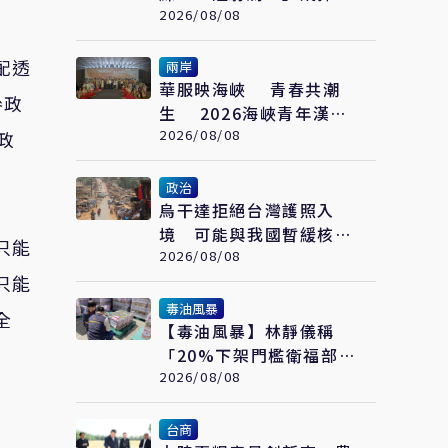
護桃園機場安全
2026/08/08
配透
兩岸
華服映海峽 青春共潮
參政
生 2026海峽青年漢服
文化交流薈在福州舉辦
2026/08/08
政
政治
烏干達拒絕台灣護照入
境 可能與我國暫緩核發
只能
簽證有關
2026/08/08
只能
毒油風暴
全
【毒油風暴】林靜儀稱
「20%下架門檻衛福部負
責」 蔣萬安：政院沒人
2026/08/08
要負責？
台商