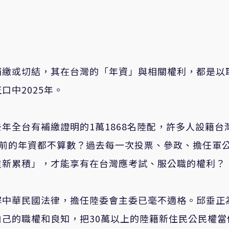
補繳或切結，其在台灣的「年資」與相關權利，都是以
中2025年。
年全台有補繳證明的1萬
1868
名陸配，許多人設籍台
繳之前的年資都不算數？過去每一次投票、參政、擔任軍
重新累積」，才能享有在台灣應考試、服公職的權利？
解中華民國法律，擔任陸委會主委已毫不適格。邱垂正
己的職權和良知，把30萬以上的陸籍新住民公民權當