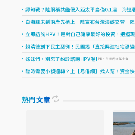
認知戰？陸網稱共艦侵入距太平島僅0.1浬 海巡
白海豚未到兩岸先槓上 陸宣布台灣海峽交管 陸
立即諮詢HPV！是對自己健康最好的投資，把握現在
賴清德創下民主惡例！民團揭「直接興建社宅恐變
姊妹們，別忘了約診諮詢HPV喔!
PR・台灣癌症基金會
臨時需要小額週轉？上【易借網】找人幫！資金快速到
熱門文章