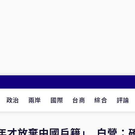
政治
兩岸
國際
台商
綜合
評論
5年才放棄中國戶籍」 白營：