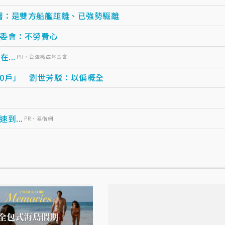
署：是雙方船艦距離、已強勢驅離
委會：不勞費心
...
PR・台灣癌症基金會
0戶」 劉世芳駁：以偏概全
...
PR・易借網