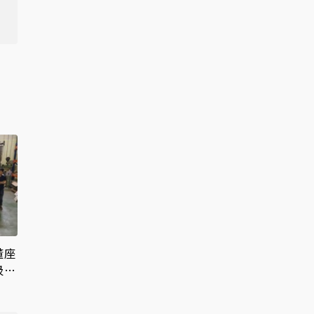
董座
圾、