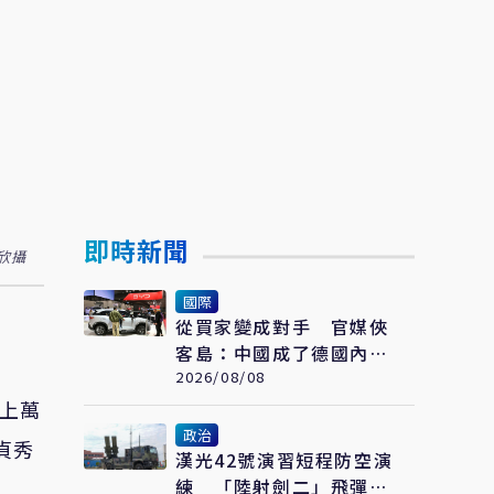
即時新聞
欣攝
國際
從買家變成對手 官媒俠
客島：中國成了德國內部
矛盾的出氣筒
2026/08/08
年上萬
政治
貞秀
漢光42號演習短程防空演
練 「陸射劍二」飛彈守