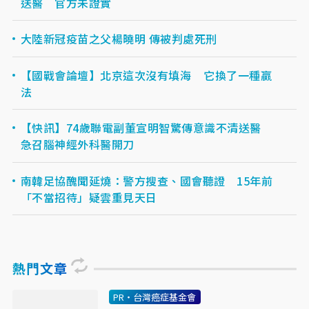
送醫 官方未證實
大陸新冠疫苗之父楊曉明 傳被判處死刑
【國戰會論壇】北京這次沒有填海 它換了一種贏
法
【快訊】74歲聯電副董宣明智驚傳意識不清送醫
急召腦神經外科醫開刀
南韓足協醜聞延燒：警方搜查、國會聽證 15年前
「不當招待」疑雲重見天日
熱門文章
PR・台灣癌症基金會