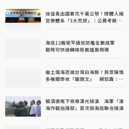
徐佳青出國累花千萬公帑！媒體人揭
官僚體系「3大荒謬」：公費考察應
徹底翻修
海巡12艘安平級巡防艦全數成軍
戰時可快速轉換掛載雄風飛彈
廢土填海恐滅台灣白海豚！民眾陳情
多機關慘收「罐頭文」 網怒轟：骯
髒政府
賴清德南下視導漢光操演 海軍「濱
海作戰指揮部」首次與海巡聯合操演