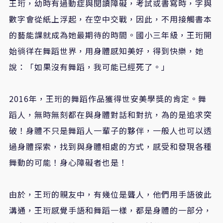
王珩，幼時有過動症與閱讀障礙，考試或書寫時，字與
數字會從紙上浮起，在空中交戰，因此，不用接觸書本
的藝能課就成為她最期待的時間。國小三年級，王珩開
始徜徉在舞蹈世界，用身體感知美好，得到快樂，她
說：「如果沒有舞蹈，我可能已經死了。」
2016年，王珩的舞蹈作品獲得世安美學獎的肯定。舞
蹈人，無時無刻都在與身體對話和對抗，為的是追求突
破！身體不只是舞蹈人一輩子的夥伴，一般人也可以透
過身體探索，找到與身體相處的方式，感受和發現各種
舞動的可能！身心障礙者也是！
由於，王珩的親友中，有幾位是聾人，他們用手語彼此
溝通，王珩感覺手語和舞蹈一樣，都是身體的一部分，