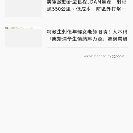
美軍啟動新型長程JDAM量產 射程
逾550公里、低成本 防區外打擊新
利器
特教生刺傷年輕女老師眼睛！人本稱
「應釐清學生情緒壓力源」遭網罵爆
Recommended by