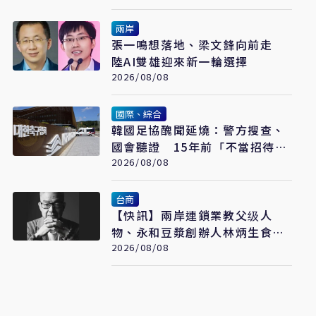
兩岸
張一鳴想落地、梁文鋒向前走
陸AI雙雄迎來新一輪選擇
2026/08/08
國際、綜合
韓國足協醜聞延燒：警方搜查、
國會聽證 15年前「不當招待」
疑雲重見天日
2026/08/08
台商
【快訊】兩岸連鎖業教父级人
物、永和豆漿創辦人林炳生食道
2026/08/08
癌病逝 享年70歲