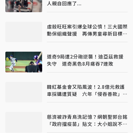
人親自回應了...
虐殺旺旺案引爆全球公憤！三大國際
動保組織聲援 再傳男童尋新目標下
手
道奇9局遭2分砲逆襲！迪亞茲救援
失守 道奇黑色8月痛吞7連敗
韓紅基金會又陷風波！2.8億元救護
車採購遭質疑 六年「侵吞善款」傳
聞再起
慈濟被詐青鳥洗記憶？網朝聖郭台銘
「政府擋疫苗」貼文：大小姐說不要
買