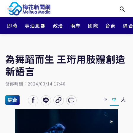
即時
毒油風暴
政治
兩岸
國際
台商
綜
為舞蹈而生 王珩用肢體創造
新語言
發佈時間：2024/03/14 17:40
大
中
小
綜合