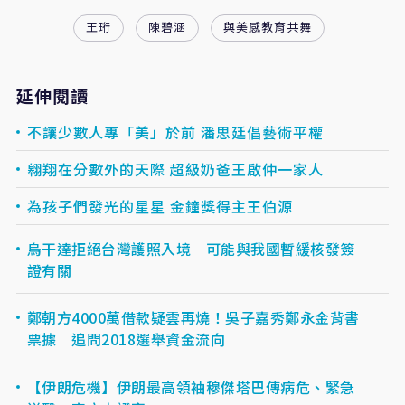
王珩
陳碧涵
與美感教育共舞
延伸閱讀
不讓少數人專「美」於前 潘思廷倡藝術平權
翱翔在分數外的天際 超級奶爸王啟仲一家人
為孩子們發光的星星 金鐘獎得主王伯源
烏干達拒絕台灣護照入境 可能與我國暫緩核發簽
證有關
鄭朝方4000萬借款疑雲再燒！吳子嘉秀鄭永金背書
票據 追問2018選舉資金流向
【伊朗危機】伊朗最高領袖穆傑塔巴傳病危、緊急