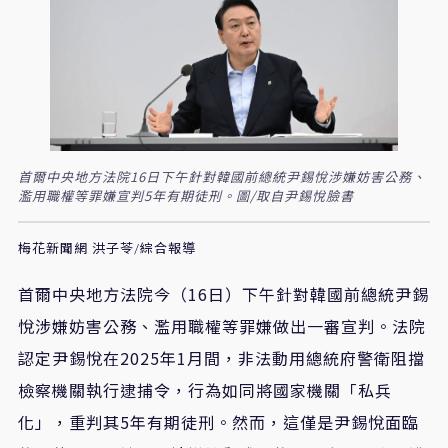
首爾中央地方法院16日下午針對韓國前總統尹錫悅涉嫌妨害公務、
濫用職權等罪嫌宣判5年有期徒刑。圖/取自尹錫悅臉書
梅花新聞網 洪子苓/綜合報導
首爾中央地方法院今（16日）下午針對韓國前總統尹錫
悅涉嫌妨害公務、濫用職權等罪嫌做出一審宣判。法院
認定尹錫悅在2025年1月間，非法動用總統府警衛阻擋
檢察機關執行逮捕令，行為如同將國家機關「私兵
化」，重判其5年有期徒刑。然而，這僅是尹錫悅面臨