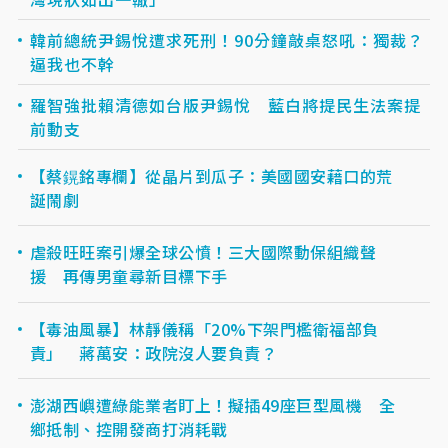
韓前總統尹錫悅遭求死刑！90分鐘敲桌怒吼：獨裁？
逼我也不幹
羅智強批賴清德如台版尹錫悅 藍白將提民生法案提
前動支
【蔡鎤銘專欄】從晶片到瓜子：美國國安藉口的荒
誕鬧劇
虐殺旺旺案引爆全球公憤！三大國際動保組織聲
援 再傳男童尋新目標下手
【毒油風暴】林靜儀稱「20%下架門檻衛福部負
責」 蔣萬安：政院沒人要負責？
澎湖西嶼遭綠能業者盯上！擬插49座巨型風機 全
鄉抵制、控開發商打消耗戰