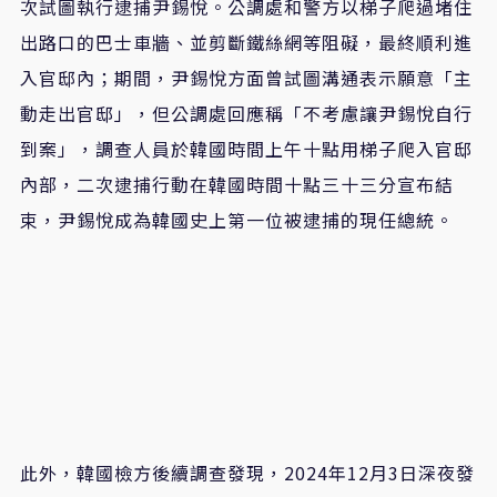
次試圖執行逮捕尹錫悅。公調處和警方以梯子爬過堵住
出路口的巴士車牆、並剪斷鐵絲網等阻礙，最終順利進
入官邸內；期間，尹錫悅方面曾試圖溝通表示願意「主
動走出官邸」，但公調處回應稱「不考慮讓尹錫悅自行
到案」，調查人員於韓國時間上午十點用梯子爬入官邸
內部，二次逮捕行動在韓國時間十點三十三分宣布結
束，尹錫悅成為韓國史上第一位被逮捕的現任總統。
此外，韓國檢方後續調查發現，2024年12月3日深夜發