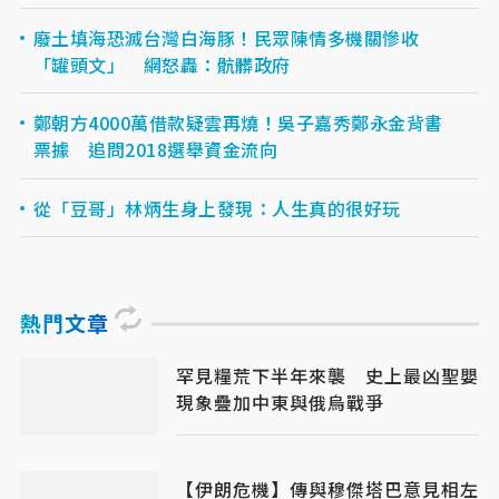
廢土填海恐滅台灣白海豚！民眾陳情多機關慘收
「罐頭文」 網怒轟：骯髒政府
鄭朝方4000萬借款疑雲再燒！吳子嘉秀鄭永金背書
票據 追問2018選舉資金流向
從「豆哥」林炳生身上發現：人生真的很好玩
熱門文章
罕見糧荒下半年來襲 史上最凶聖嬰
現象疊加中東與俄烏戰爭
【伊朗危機】傳與穆傑塔巴意見相左