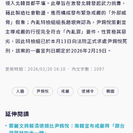
侵入北韓首都平壤。此舉旨在激發北韓發起武力挑釁，
藉此製造社會動盪，進而構成發布緊急戒嚴的「外部威
脅」假象；內亂特檢組組長趙垠奭認為，尹錫悅策劃並
主導戒嚴的行徑完全符合「內亂罪」要件，性質極其惡
劣，因此特檢組已於本月13日向法院正式求處尹錫悅死
刑，該案的一審宣判日期定於2026年2月19日。
更新時間：2026/01/20 16:10
內文字數：1097
人牆
尹錫悅
戒嚴
逮捕令
韓國
延伸閱讀
鄭麗文將賴清德類比尹錫悅：南韓宣布戒嚴時「跟台
灣現狀如出一轍」