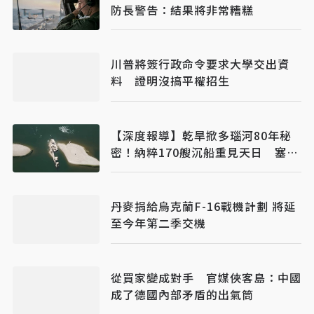
防長警告：結果將非常糟糕
川普將簽行政命令要求大學交出資
料 證明沒搞平權招生
【深度報導】乾旱掀多瑙河80年秘
密！納粹170艘沉船重見天日 塞爾
維亞砸數億清障救航運命脈
丹麥捐給烏克蘭F-16戰機計劃 將延
至今年第二季交機
從買家變成對手 官媒俠客島：中國
成了德國內部矛盾的出氣筒