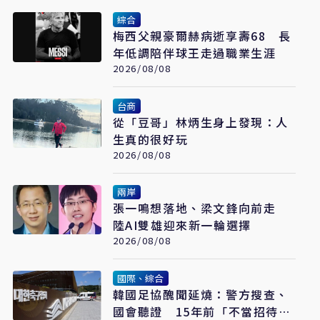
綜合
梅西父親豪爾赫病逝享壽68 長
年低調陪伴球王走過職業生涯
2026/08/08
台商
從「豆哥」林炳生身上發現：人
生真的很好玩
2026/08/08
兩岸
張一鳴想落地、梁文鋒向前走
陸AI雙雄迎來新一輪選擇
2026/08/08
國際、綜合
韓國足協醜聞延燒：警方搜查、
國會聽證 15年前「不當招待」