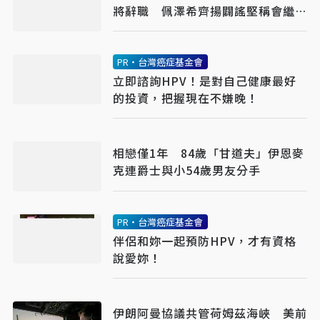
將辭職 佩澤希齊揚闢謠堅稱會繼續
總統職務
PR・台灣癌症基金會
立即諮詢HPV！是對自己健康最好
的投資，把握現在不嫌晚！
相戀僅1年 84歲「甘道夫」伊恩麥
克連爵士與小54歲男友分手
PR・台灣癌症基金會
伴侶和妳一起預防HPV，才有資格
說愛妳！
伊朗阿曼協議共管荷姆茲海峽 美前