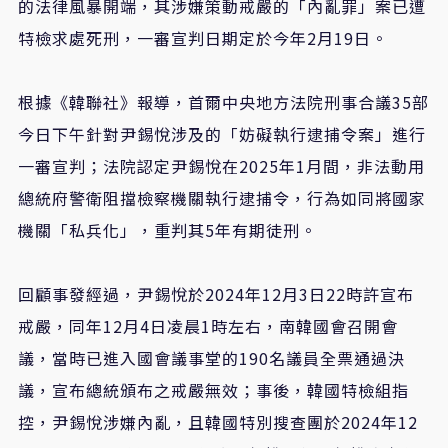
的法律風暴開端，其涉嫌策動戒嚴的「內亂罪」案已遭
特檢求處死刑，一審宣判日期定於今年2月19日。
根據《韓聯社》報導，首爾中央地方法院刑事合議35部
今日下午針對尹錫悅涉及的「妨礙執行逮捕令案」進行
一審宣判；法院認定尹錫悅在2025年1月間，非法動用
總統府警衛阻擋檢察機關執行逮捕令，行為如同將國家
機關「私兵化」，重判其5年有期徒刑。
回顧事發經過，尹錫悅於2024年12月3日22時許宣布
戒嚴，同年12月4日凌晨1時左右，南韓國會召開會
議，當時已進入國會議事堂的190名議員全票通過決
議，宣布總統頒布之戒嚴無效；事後，韓國特檢組指
控，尹錫悅涉嫌內亂，且韓國特別搜查團於2024年12