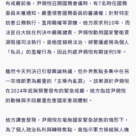
布戒嚴前後，尹錫悅召開國務會議時，有7名時任國務
委員未獲通知，嚴重侵害國務委員的審議權；針對特定
妨害公務執行、濫用職權等罪嫌，檢方原求刑10年，而
法官白大鉉在判決中嚴厲譴責，尹錫悅動用國家警衛資
源阻擋司法執行，是極度藐視法治、將警護處視為個人
「私兵」的濫權行為，因此判處尹錫悅有期徒刑5年。
雖然今天判決已引發輿論熱議，但外界焦點多集中在另
一宗情節更為嚴重的「主導內亂罪」。該案源於尹錫悅
在2024年底無預警發布的緊急戒嚴，檢方指控尹錫悅
的動機與手段嚴重危害國家憲政體制。
檢方調查發現，尹錫悅在毫無國家緊急狀態的情形下，
為了個人政治私利與轉移焦點，竟指示軍方操縱無人機