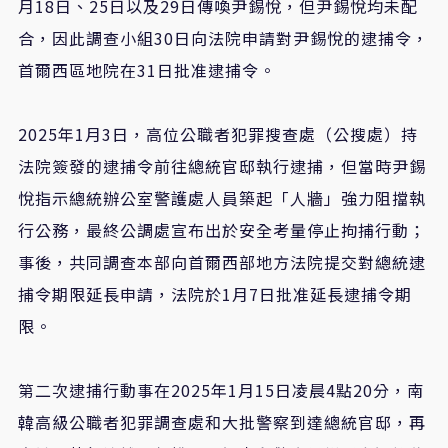
月18日、25日以及29日傳喚尹錫悅，但尹錫悅均未配
合，因此調查小組30日向法院申請對尹錫悅的逮捕令，
首爾西區地院在31日批准逮捕令。
2025年1月3日，高位公職者犯罪搜查處（公搜處）持
法院簽發的逮捕令前往總統官邸執行逮捕，但當時尹錫
悅指示總統辦公室警護處人員築起「人牆」強力阻擋執
行公務，最終公調處宣布出於安全考量停止拘捕行動；
事後，共同調查本部向首爾西部地方法院提交對總統逮
捕令期限延長申請，法院於1月7日批准延長逮捕令期
限。
第二次逮捕行動事在2025年1月15日凌晨4點20分，南
韓高級公職者犯罪調查處和大批警察到達總統官邸，再