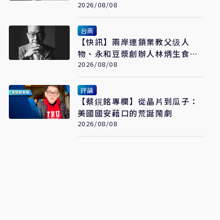
疑雲重見天日
2026/08/08
台商
【快訊】兩岸連鎖業教父级人
物、永和豆漿創辦人林炳生食道
2026/08/08
癌病逝 享年70歲
評論
【蔡鎤銘專欄】從晶片到瓜子：
美國國安藉口的荒誕鬧劇
2026/08/08