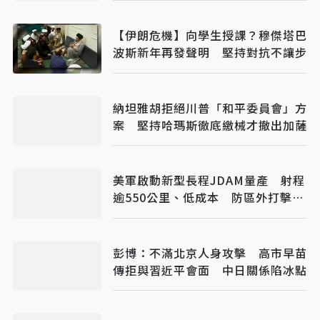
【伊朗危機】向學生授課？穆傑塔巴
波斯新年再發聲明 堅持對抗不讓步
納坦雅胡拒絕川普「和平委員會」方
案 堅持哈瑪斯徹底繳械才撤出加薩
美軍啟動新型長程JDAM量產 射程
逾550公里、低成本 防區外打擊新
利器
彭博：不滿北京人身攻擊 高市早苗
傳拒與習近平會面 中日關係陷冰點