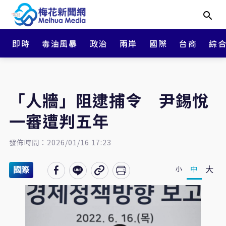
即時
毒油風暴
政治
兩岸
國際
台商
綜
「人牆」阻逮捕令 尹錫悅
一審遭判五年
發佈時間：2026/01/16 17:23
大
中
小
國際