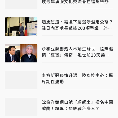
峽青年漢服文化交流薈在福州舉辦
酒駕超速、霸凌下屬還涉濫用公帑？
駐日內瓦處長遭控203項爭議 外交
部啟動調查
永和豆漿創始人林炳生辭世 陸媒追
憶「豆哥」傳奇 離世前13天弟弟
接掌香港永和
南方新冠疫情升溫 陸疾控中心：屬
周期性波動
沈伯洋競選口號「順起來」撞名中國
歌曲！粉專：想統戰台灣人？