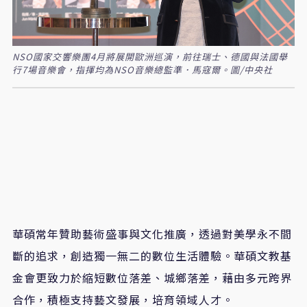
NSO國家交響樂團4月將展開歐洲巡演，前往瑞士、德國與法國舉
行7場音樂會，指揮均為NSO音樂總監準．馬寇爾。圖/中央社
華碩常年贊助藝術盛事與文化推廣，透過對美學永不間
斷的追求，創造獨一無二的數位生活體驗。華碩文教基
金會更致力於縮短數位落差、城鄉落差，藉由多元跨界
合作，積極支持藝文發展，培育領域人才。