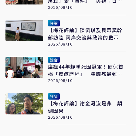
屠殺」變「事件」 央視：日本
又在偷改歷史
2026/08/10
評論
【梅花評論】陳佩琪及民眾黨幹
部訪陸 兩岸交流與政策的啟示
2026/08/10
綜合
癌症44年蟬聯死因冠軍！健保首
揭「癌症歷程」 胰臟癌最難
治、肺癌驚見院際差41.8個百分
2026/08/10
點
評論
【梅花評論】謝金河沒是非 顛
倒因果
2026/08/10