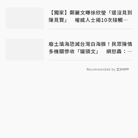
【獨家】鄭麗文曝徐欣瑩「還沒見到
陳見賢」 權威人士揭10次接觸未
果：整合最後一哩路
廢土填海恐滅台灣白海豚！民眾陳情
多機關慘收「罐頭文」 網怒轟：骯
髒政府
Recommended by