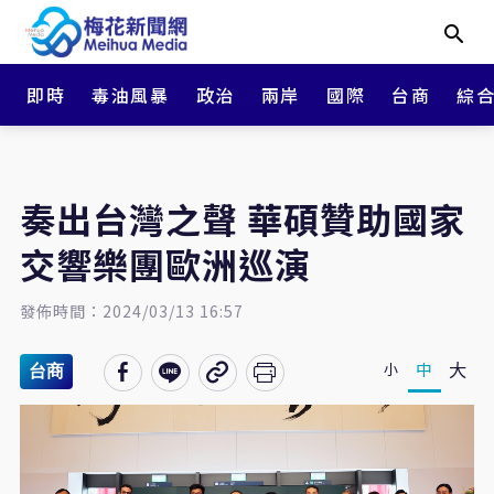
即時
毒油風暴
政治
兩岸
國際
台商
綜
奏出台灣之聲 華碩贊助國家
交響樂團歐洲巡演
發佈時間：2024/03/13 16:57
大
中
小
台商