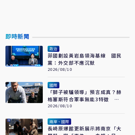
即時新聞
政治
菲國劃設黃岩島領海基線 國民
黨：外交部不應沉默
2026/08/10
國際
「獅子被驢領導」預言成真？赫
格塞斯符合軍事無能3特徵
《軍事無能心理學》半世紀後受
2026/08/10
矚目
兩岸、國際
長崎原爆館更新展示將南京「大