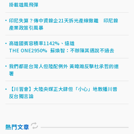
掛載雄風飛彈
印尼失算？傳中資鎳企21天拆光產線撤離 印尼鎳
產業政策引風暴
高雄國賓容積率1142%、遠雄
THE ONE2950% 蘇煥智：不辦陳其邁說不過去
我們都是台灣人但陸配例外 黃暐瀚反擊杜承哲的連
署
【川習會】大陸央媒正大肆但「小心」地散播川普
反台獨言論
熱門文章