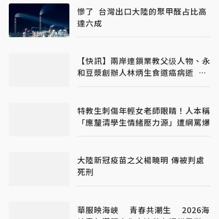
慘了 台灣出口大陸的聚甲醛占比高
達六成
【快訊】兩岸連鎖業教父级人物、永
和豆漿創辦人林炳生食道癌病逝 享
年70歲
特教生刺傷年輕女老師眼睛！人本稱
「應釐清學生情緒壓力源」遭網罵爆
大陸新冠疫苗之父楊曉明 傳被判處
死刑
華服映海峽 青春共潮生 2026海