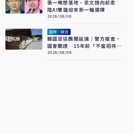
張一鳴想落地、梁文鋒向前走
陸AI雙雄迎來新一輪選擇
2026/08/08
國際、綜合
韓國足協醜聞延燒：警方搜查、
國會聽證 15年前「不當招待」
疑雲重見天日
2026/08/08