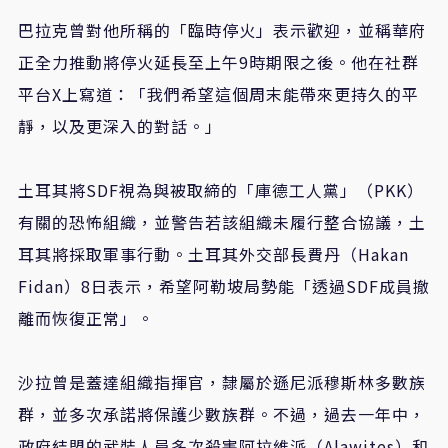
巴拉克曾對他所稱的「臨時停火」表示歡迎，並稱華府
正全力推動將停火延長至上午9時期限之後。他在社群
平台X上寫道：「我們希望這個周末能帶來更持久的平
靜，以及更深入的對話。」
土耳其將SDF視為與被取締的
「庫德工人黨」
（PKK）
有關的恐怖組織，並警告若該組織未履行整合協議，土
耳其將採取軍事行動。土耳其外交部長費丹（Hakan
Fidan）8日表示，希望阿勒坡局勢能「透過SDF成員撤
離而恢復正常」。
沙拉曾是蓋達組織指揮官，隸屬於遜尼派穆斯林多數族
群，並多次承諾將保護少數族群。不過，過去一年中，
政府結盟的武裝人員多次殺害阿拉維派（Alawites）和