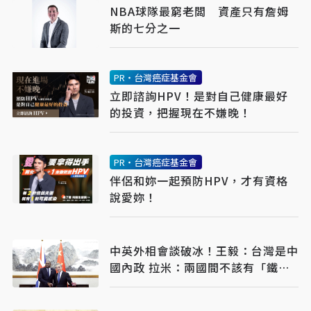
NBA球隊最窮老闆 資產只有詹姆
斯的七分之一
PR・台灣癌症基金會
立即諮詢HPV！是對自己健康最好
的投資，把握現在不嫌晚！
PR・台灣癌症基金會
伴侶和妳一起預防HPV，才有資格
說愛妳！
中英外相會談破冰！王毅：台灣是中
國內政 拉米：兩國間不該有「鐵
幕」