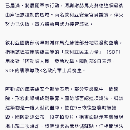
已屆滿，將展開軍事行動，清剿謝赫馬克蘇德這個最後
由庫德族控制的區域。
兩名敘利亞安全官員證實，
停火
努力已失敗，軍方將動用武力接管該區。
敘利亞國防部稍早對謝赫馬克蘇德部分地區發動空襲，
指稱該區被庫德族主導的「敘利亞民主力量」（SDF）
用來對「阿勒坡人民」發動攻擊。國防部9日表示，
SDF的襲擊導致3名政府軍士兵喪生。
阿勒坡的庫德族安全部隊表示，部分空襲擊中一間醫
院，形容此舉構成戰爭罪。國防部否認這項說法，稱該
建築物是一處大型武器庫，並在9日恢復空襲時被摧
毀。國防部還公布一段空拍影片，稱畫面顯示空襲後現
場出現二次爆炸，證明該處為武器儲藏點。
但相關說法