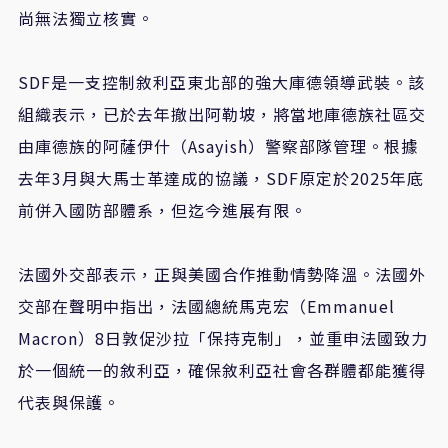
尚無法獨立核實。
SDF
是一支控制敘利亞東北部的強大庫德領導武裝。該
組織表示，已於去年撤出阿勒坡，將當地庫德族社區交
由庫德族的阿薩伊什（Asayish）警察部隊管理。根據
去年3月與大馬士革達成的協議，SDF原定於2025年底
前併入國防部體系，但迄今進展有限。
法國外交部表示，正與美國合作推動情勢降溫。法國外
交部在聲明中指出，法國總統馬克宏（Emmanuel
Macron）8日敦促沙拉「保持克制」，並重申法國致力
於一個統一的敘利亞，確保敘利亞社會各群體都能獲得
代表與保護。