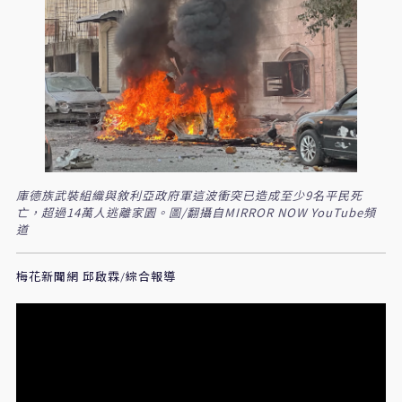
庫德族武裝組織與敘利亞政府軍這波衝突已造成至少9名平民死
亡，超過14萬人逃離家園。圖/翻攝自MIRROR NOW YouTube頻
道
梅花新聞網 邱啟霖/綜合報導