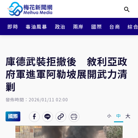
即時
毒油風暴
政治
兩岸
國際
台商
綜
庫德武裝拒撤後 敘利亞政
府軍進軍阿勒坡展開武力清
剿
發佈時間：2026/01/11 02:00
大
中
小
國際