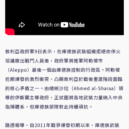
敘利亞政府軍9日表示，在庫德族武裝組織拒絕依停火
協議撤出戰鬥人員後，政府軍將進軍阿勒坡市
（Aleppo）最後一個由庫德族控制的行政區。阿勒坡
近期爆發的激烈衝突，凸顯敘利亞於戰後重建階段面臨
的核心矛盾之一。由總統沙拉（Ahmed al-Sharaa）領
導的伊斯蘭主導政府，正試圖將各地武裝力量納入中央
指揮體系，但庫德族部隊對此持續頑抗。
路透報導，自2011年戰爭爆發初期以來，庫德族武裝