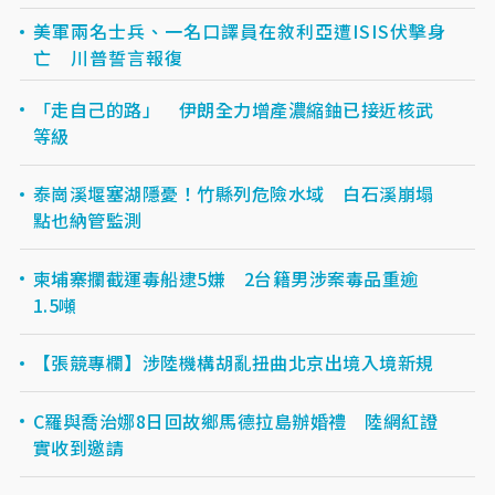
美軍兩名士兵、一名口譯員在敘利亞遭ISIS伏擊身
亡 川普誓言報復
「走自己的路」 伊朗全力增產濃縮鈾已接近核武
等級
泰崗溪堰塞湖隱憂！竹縣列危險水域 白石溪崩塌
點也納管監測
柬埔寨攔截運毒船逮5嫌 2台籍男涉案毒品重逾
1.5噸
【張競專欄】涉陸機構胡亂扭曲北京出境入境新規
C羅與喬治娜8日回故鄉馬德拉島辦婚禮 陸網紅證
實收到邀請