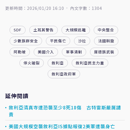
更新時間：2026/01/20 16:10
內文字數：1304
SDF
土耳其警告
大規模逃離
中央整合
少數族群安全
平民傷亡
沙拉
法國斡旋
阿勒坡
美國介入
軍事清剿
庫德族武裝
停火破裂
敘利亞
敘利亞民主力量
敘利亞政府軍
延伸閱讀
敘利亞清真寺遭恐襲至少8死18傷 古特雷斯嚴厲譴
責
美國大規模空襲敘利亞IS據點報復2美軍遭襲身亡