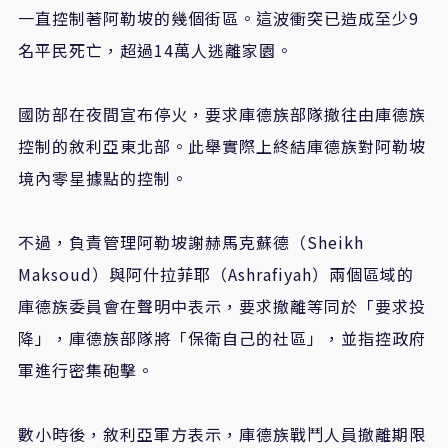
一直控制著阿勒坡的幾個街區。這波衝突已造成至少9
名平民死亡，超過14萬人逃離家園。
國防部在夜間宣布停火，要求庫德族部隊撤往由庫德族
控制的敘利亞東北部。此舉實際上終結庫德族對阿勒坡
境內零星據點的控制。
不過，負責管理阿勒坡謝赫馬克蘇德（Sheikh
Maksoud）與阿什拉菲耶（Ashrafiyah）兩個區域的
庫德族委員會在聲明中表示，要求撤離等同於「要求投
降」，庫德族部隊將「保衛自己的社區」，並指控政府
軍進行密集砲擊。
數小時後，敘利亞軍方表示，庫德族戰鬥人員撤離期限