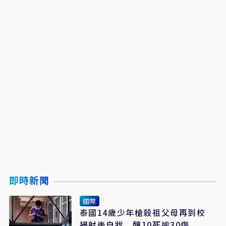
即時新聞
國際
泰國14歲少年槍殺祖父母再到校
掃射後自戕 釀10死逾30傷