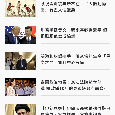
歧視與霸凌無所不在 「人類動物
園」看盡人性醜惡
川普半夜發文：我很喜歡習近平 但
很難跟他談成協議
鴻海和軟銀攜手 俄亥俄州生產「星
際之門」資料中心設備
泰國政治地震！憲法法院勒令停
職 執政僅10月的貝東塔政府面臨下
台風暴
【伊朗危機】伊朗最高領袖穆傑塔巴
傳病危、緊急送醫 官方未證實