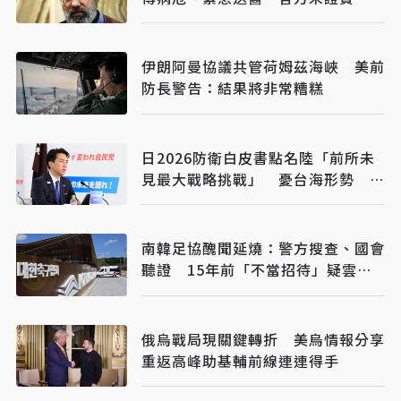
伊朗阿曼協議共管荷姆茲海峽 美前
防長警告：結果將非常糟糕
日2026防衛白皮書點名陸「前所未
見最大戰略挑戰」 憂台海形勢 無
人機、AI成建軍主軸
南韓足協醜聞延燒：警方搜查、國會
聽證 15年前「不當招待」疑雲重
見天日
俄烏戰局現關鍵轉折 美烏情報分享
重返高峰助基輔前線連連得手