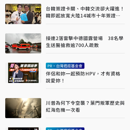
台韓簽證卡關、中韓交流卻大躍進！
韓即起放寬大陸14城市十年簽證
建構一日遊圈
接連2落雷擊中德國露營場 38名學
生送醫搶救逾700人疏散
PR・台灣癌症基金會
伴侶和妳一起預防HPV，才有資格
說愛妳！
川普為何下令空襲？葉門叛軍歷史與
紅海危機一次看