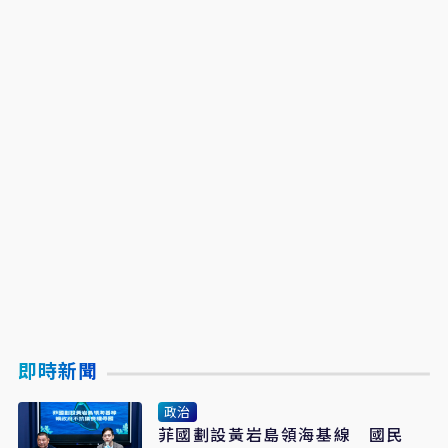
即時新聞
政治
菲國劃設黃岩島領海基線 國民