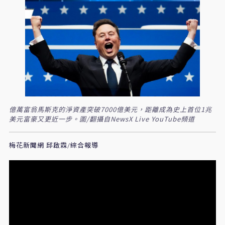
億萬富翁馬斯克的淨資產突破7000億美元，距離成為史上首位1兆
美元富豪又更近一步。圖/翻攝自NewsX Live YouTube頻道
梅花新聞網 邱啟霖/綜合報導