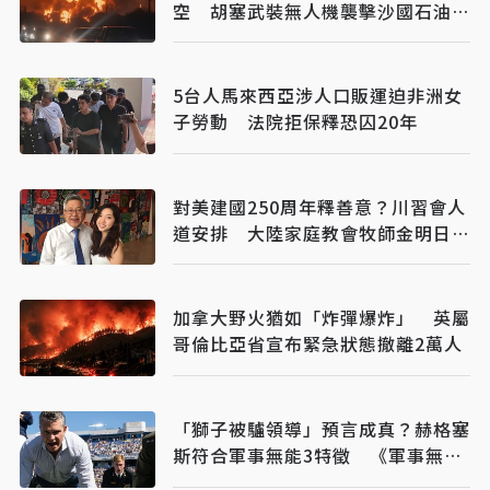
空 胡塞武裝無人機襲擊沙國石油設
施
5台人馬來西亞涉人口販運迫非洲女
子勞動 法院拒保釋恐囚20年
對美建國250周年釋善意？川習會人
道安排 大陸家庭教會牧師金明日獲
釋抵美
加拿大野火猶如「炸彈爆炸」 英屬
哥倫比亞省宣布緊急狀態撤離2萬人
「獅子被驢領導」預言成真？赫格塞
斯符合軍事無能3特徵 《軍事無能
心理學》半世紀後受矚目