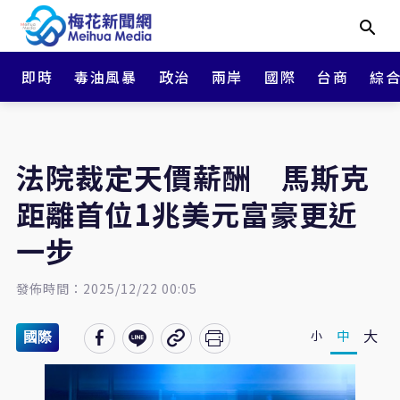
即時
毒油風暴
政治
兩岸
國際
台商
綜
法院裁定天價薪酬 馬斯克
距離首位1兆美元富豪更近
一步
發佈時間：2025/12/22 00:05
大
中
小
國際