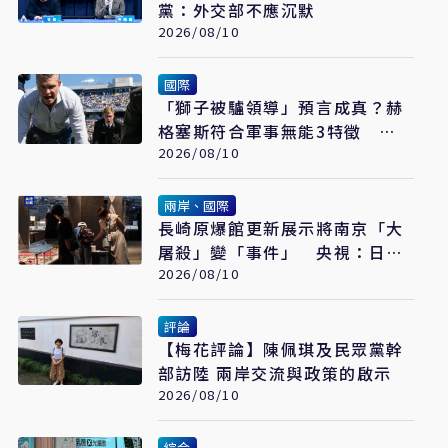
黨：外交部不應沉默
2026/08/10
國際
「獅子被驢領導」預言成真？赫
格塞斯符合軍事無能3特徵
《軍事無能心理學》半世紀後受
2026/08/10
矚目
兩岸、國際
長崎原爆館更新展示將南京「大
屠殺」變「事件」 央視：日本
又在偷改歷史
2026/08/10
評論
【梅花評論】陳佩琪及民眾黨幹
部訪陸 兩岸交流與政策的啟示
2026/08/10
綜合