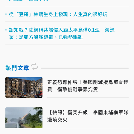
從「豆哥」林炳生身上發現：人生真的很好玩
認知戰？陸網稱共艦侵入距太平島僅0.1浬 海巡
署：是雙方船艦距離、已強勢驅離
熱門文章
正義恐難伸張！美國削減援烏調查經
費 衝擊俄戰爭罪究責
【快訊】衝突升級 泰國柬埔寨軍隊
邊境交火