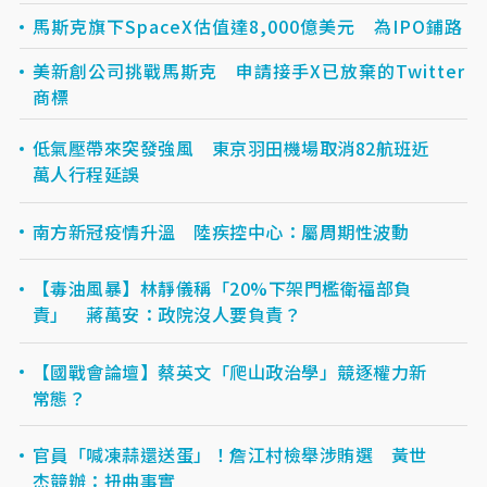
馬斯克旗下SpaceX估值達8,000億美元 為IPO鋪路
美新創公司挑戰馬斯克 申請接手X已放棄的Twitter
商標
低氣壓帶來突發強風 東京羽田機場取消82航班近
萬人行程延誤
南方新冠疫情升溫 陸疾控中心：屬周期性波動
【毒油風暴】林靜儀稱「20%下架門檻衛福部負
責」 蔣萬安：政院沒人要負責？
【國戰會論壇】蔡英文「爬山政治學」競逐權力新
常態？
官員「喊凍蒜還送蛋」！詹江村檢舉涉賄選 黃世
杰競辦：扭曲事實