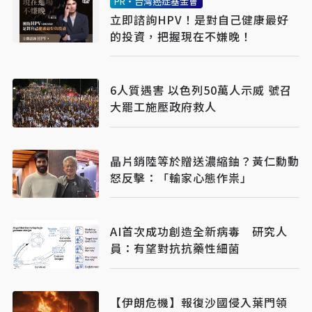
PR・台灣癌症基金會
立即諮詢HPV！是對自己健康最好
的投資，把握現在不嫌晚！
6人質遇害 以色列50萬人示威 號召
大罷工施壓政府救人
晶片銷陸等於贈送濃縮鈾？黃仁勳動
怒反擊：「輸家心態作祟」
AI首次成功創造全新病毒 研究人
員：有望對抗抗藥性細菌
【伊朗危機】報復沙國侵入葉門領