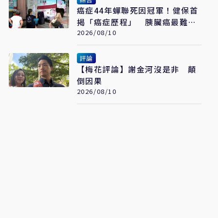
癌症44年蟬聯死因冠軍！健保首
揭「癌症歷程」 胰臟癌最難
治、肺癌驚見院際差41.8個百分
2026/08/10
點
評論
【梅花評論】謝金河沒是非 顛
倒因果
2026/08/10