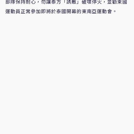
部隊保持耐心，勿讓泰方「誘敵」破壞停火，並勸柬國
運動員正常參加即將於泰國開幕的東南亞運動會。