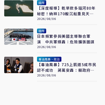
國際
【深度報導】乾旱掀多瑙河80年
秘密！納粹170艘沉船重見天
日 塞爾維亞砸數億清障救航運
2026/08/06
命脈
國際
日本頻繁參與美國主導聯合軍
演 中共軍媒轟：危險擴張圖謀
2026/08/06
毒油風暴、政治
【毒油風暴】725上凱道5成市民
認不成功 蔣萬安轟：賴政府失
去人民信任
2026/08/06