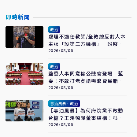
即時新聞
政治
處理不適任教師/全教總反對人本
主張「設第三方機構」 盼廢校
事會議、案件分流
2026/08/06
政治
監委人事同意權公聽會登場 藍
委：不敢打老虎還需浪費民脂民
膏嗎
2026/08/06
毒油風暴、政治
【毒油風暴】為何府院黨不敢動
台糖？王鴻薇曝董事結構：根本
綠糖
2026/08/06