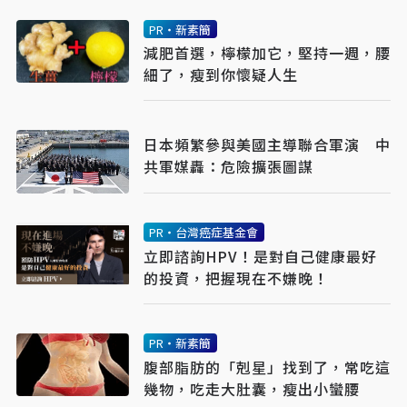
PR・新素簡
減肥首選，檸檬加它，堅持一週，腰
細了，瘦到你懷疑人生
日本頻繁參與美國主導聯合軍演 中
共軍媒轟：危險擴張圖謀
PR・台灣癌症基金會
立即諮詢HPV！是對自己健康最好
的投資，把握現在不嫌晚！
PR・新素簡
腹部脂肪的「剋星」找到了，常吃這
幾物，吃走大肚囊，瘦出小蠻腰