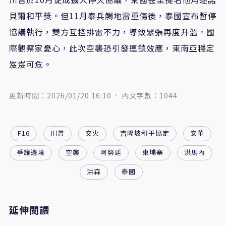
貝爾和平獎。但11月泰兵觸地雷重傷後，泰國宣布暫停
協議執行，雙方互控排雷不力，導致緊張再度升溫。國
際觀察家憂心，此次空襲恐引發連鎖效應，東南亞穩定
岌岌可危。
更新時間：2026/01/20 16:10
內文字數：1044
F16
川普
交火
吉隆坡和平協定
安華
爭議邊境
空襲
阿努廷
柬埔寨
洪馬內
洪森
泰國
延伸閱讀