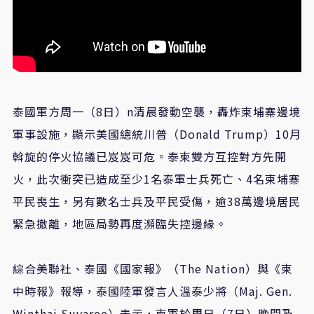
泰國軍方周一（8日）n清晨發動空襲，轟炸柬埔寨邊境
軍事設施，顯示美國總統川普（Donald Trump）10月
斡旋的停火協議已岌岌可危。泰柬雙方互控對方先開
火，此次衝突已造成至少1名泰軍士兵死亡、4名柬埔寨
平民喪生，另有數名士兵及平民受傷，逾38萬邊境居民
緊急撤離，地區局勢再度瀕臨失控邊緣。
綜合美聯社、泰國《國家報》（The Nation）與《柬
中時報》報導，泰國陸軍發言人溫泰少將（Maj. Gen.
Winthai Suvaree）表示，柬軍於周日（7日）晚間及