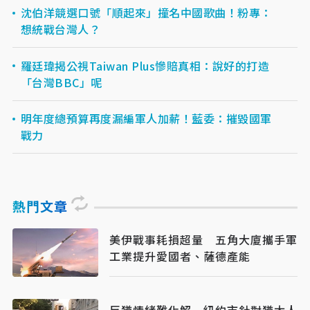
沈伯洋競選口號「順起來」撞名中國歌曲！粉專：
想統戰台灣人？
羅廷瑋揭公視Taiwan Plus慘賠真相：說好的打造
「台灣BBC」呢
明年度總預算再度漏編軍人加薪！藍委：摧毀國軍
戰力
熱門文章
美伊戰事耗損超量 五角大廈攜手軍
工業提升愛國者、薩德產能
反猶情緒難化解 紐約市針對猶太人