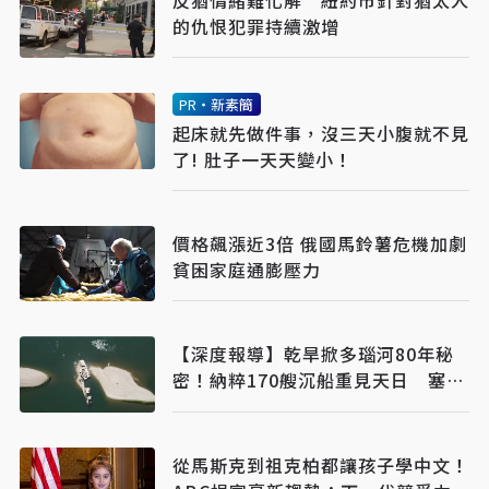
的仇恨犯罪持續激增
PR・新素簡
起床就先做件事，沒三天小腹就不見
了! 肚子一天天變小！
價格飆漲近3倍 俄國馬鈴薯危機加劇
貧困家庭通膨壓力
【深度報導】乾旱掀多瑙河80年秘
密！納粹170艘沉船重見天日 塞爾
維亞砸數億清障救航運命脈
從馬斯克到祖克柏都讓孩子學中文！