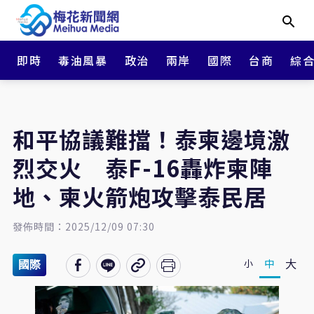
即時
毒油風暴
政治
兩岸
國際
台商
綜
和平協議難擋！泰柬邊境激
烈交火 泰F-16轟炸柬陣
地、柬火箭炮攻擊泰民居
發佈時間：2025/12/09 07:30
大
中
小
國際