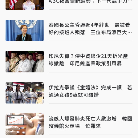
ABC揭富豪新趨勢：下一代競爭力
離不開中國
泰國長公主昏迷近4年辭世 最被看
好的接班人殞落 王位布局添巨大變
數
印尼失算？傳中資鎳企21天拆光產
線撤離 印尼鎳產業政策引風暴
伊拉克爭議《童婚法》完成一讀 若
通過女孩9歲就可結婚
流感大爆發肺炎死亡人數激增 韓國
殯儀館火葬場一位難求