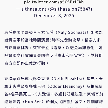
pic.twitter.com/p5CSPzIFAh
— sithasalons (@sithasalon75847)
December 8, 2025
柬埔寨國防部發言人索切塔（Maly Socheata）則強烈
譴責泰軍於當地時間清晨5時率先發動攻擊，稱泰方多
日來持續挑釁，柬軍未立即還擊，以避免局勢惡化。她
呼籲國際社會譴責泰國違反《泰柬和平宣言》，並敦促
泰方立即停止敵對行動。
柬埔寨資訊部長佩亞克拉（Neth Pheaktra）補充，泰
軍砲火導致奧多棉吉省（Oddar Meanchey）及柏威夏
省4名平民死亡、9人受傷，多處村莊遭波及。柬埔寨前
總理洪森（Hun Sen）於個人《臉書》發文，呼籲前線