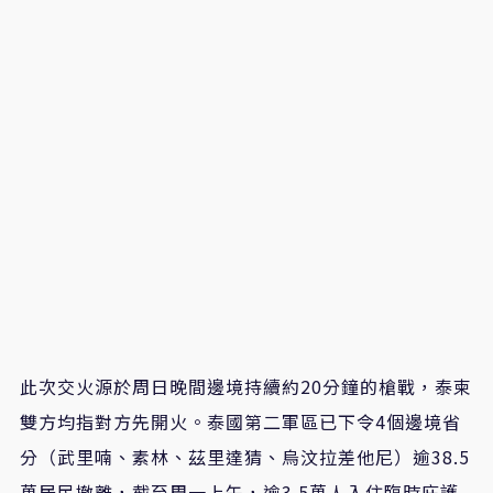
此次交火源於周日晚間邊境持續約20分鐘的槍戰，泰柬
雙方均指對方先開火。泰國第二軍區已下令4個邊境省
分（武里喃、素林、茲里達猜、烏汶拉差他尼）逾38.5
萬居民撤離，截至周一上午，逾3.5萬人入住臨時庇護