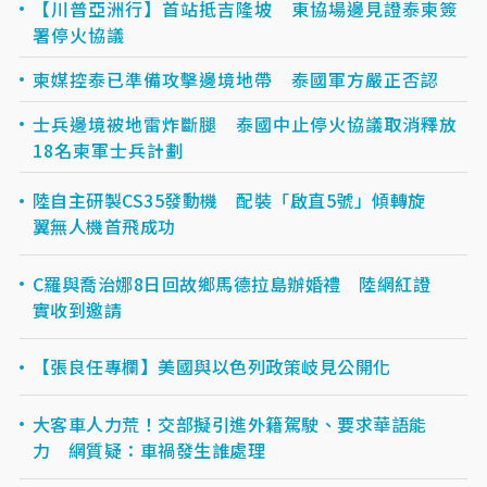
【川普亞洲行】首站抵吉隆坡 東協場邊見證泰柬簽
署停火協議
柬媒控泰已準備攻擊邊境地帶 泰國軍方嚴正否認
士兵邊境被地雷炸斷腿 泰國中止停火協議取消釋放
18名柬軍士兵計劃
陸自主研製CS35發動機 配裝「啟直5號」傾轉旋
翼無人機首飛成功
C羅與喬治娜8日回故鄉馬德拉島辦婚禮 陸網紅證
實收到邀請
【張良任專欄】美國與以色列政策岐見公開化
大客車人力荒！交部擬引進外籍駕駛、要求華語能
力 網質疑：車禍發生誰處理