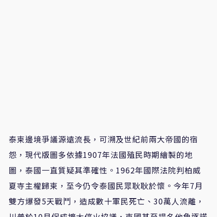
泰柬邊境爭議源遠流長，可溯及世紀前兩大帝國的宿
怨，現代版圖多依據1907年法國殖民時期繪製的地
圖，泰國一直質疑其準確性。1962年國際法院判柏威
夏寺主權歸柬，至今仍令泰國民眾耿耿於懷。今年7月
雙方爆發5天戰鬥，造成數十軍民死亡、30萬人流離，
川普於10月促成擴大停火協議，柬國甚至提名他角逐諾