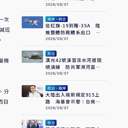
始跟著賴清德喊「終戰」
2026/08/07
了
一次
兩岸、綜合
從紅旗-19到殲-35A 陸
部減班
推整體防務體系出口 巴
基斯坦成首要合作案例
2026/08/07
。
政治
屬機
漢光42號演習淡水河道阻
絕演練 防共軍溯河直取
台北
2026/08/07
政治、兩岸
，分
大陸出入境新規定915上
而目
路 海基會示警：台商也
可能受影響
2026/08/07
政治