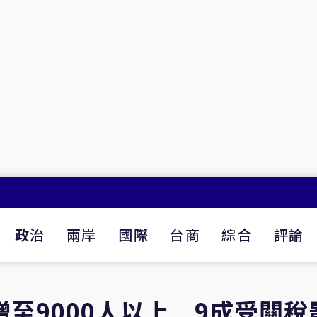
政治
兩岸
國際
台商
綜合
評論
增至9000人以上 9成受關稅