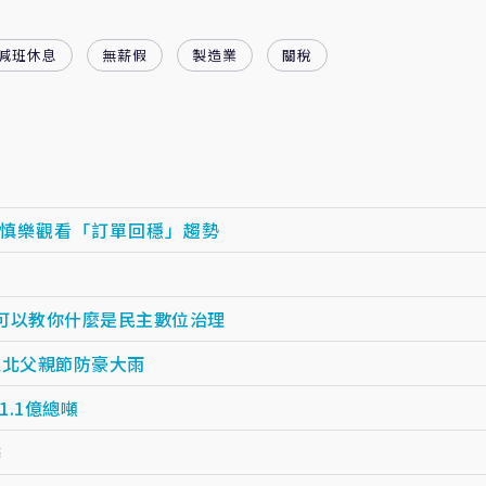
減班休息
無薪假
製造業
關稅
謹慎樂觀看「訂單回穩」趨勢
可以教你什麼是民主數位治理
以北父親節防豪大雨
.1億總噸
癌