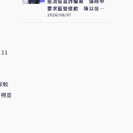
慈濟疫苗詐騙案 陳時中
要求藍營道歉 陳以信
批：為從毒油案脫身
2026/08/07
11
家較
訪視並