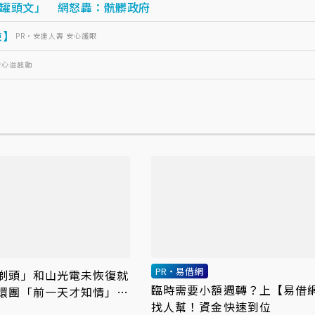
罐頭文」 網怒轟：骯髒政府
險】
PR・安達人壽 安心護眼
安心溢起動
PR・易借網
剃頭」和山光電未恢復就
臨時需要小額週轉？上【易借
環團「前一天才知情」痛
找人幫！資金快速到位
下