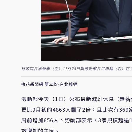
行政院長卓榮泰（左）11月28日與勞動部長洪申翰（右）在
梅花新聞網 簡立欣/台北報導
勞動部今天（1日）公布最新減班休息（無薪假）
更比9月初的
4863
人
翻了2倍；且此次有369
周前增加656人。勞動部表示，3家規模超過
數增加的主因。