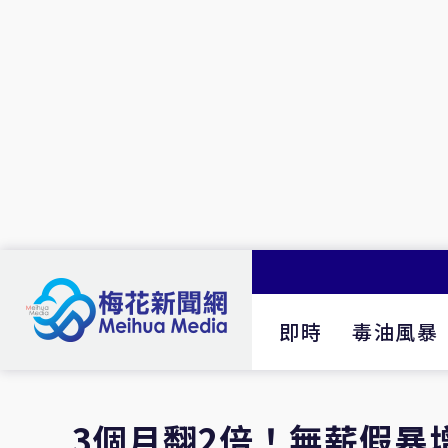
即時
毒油風暴
3個月翻2倍！無薪假暴