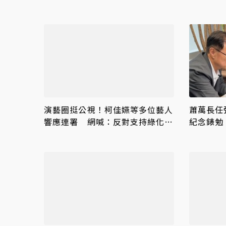
演藝圈挺公視！柯佳嬿等多位藝人
蕭萬長任
響應連署 網喊：反對支持綠化的
紀念錶勉
公視