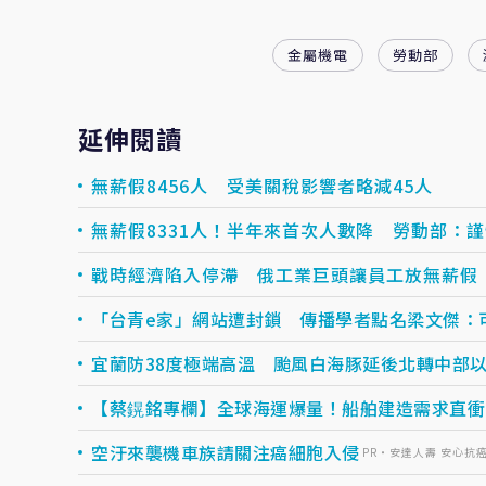
金屬機電
勞動部
延伸閱讀
無薪假8456人 受美關稅影響者略減45人
無薪假8331人！半年來首次人數降 勞動部：
戰時經濟陷入停滯 俄工業巨頭讓員工放無薪假
「台青e家」網站遭封鎖 傳播學者點名梁文傑：
宜蘭防38度極端高溫 颱風白海豚延後北轉中部
【蔡鎤銘專欄】全球海運爆量！船舶建造需求直衝1
空汙來襲機車族請關注癌細胞入侵
PR・安達人壽 安心抗