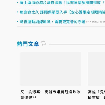
廢土填海恐滅台灣白海豚！民眾陳情多機關慘收「
追劇追太久 護眼保單要入手【安心護眼定期眼睛
降低運動訓練風險，需要更完善的守護
PR・安達人壽 
熱門文章
又一貪污案 高雄市議員范織欽涉
高雄「鬼
貪遭聲押
擬重啟 
批欺上瞞