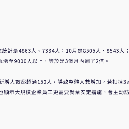
次統計
是
4863
人
、
7334
人
；10月是
8505
人
、
8543
人
；
月再漲至9000人以上，等於是3個月內翻了2倍。
新增人數都超過150人，導致整體人數增加，若扣掉3
，但也顯示大規模企業員工更需要就業安定措施，會主動