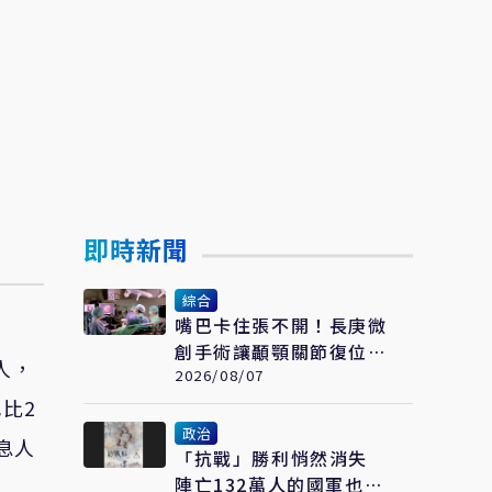
即時新聞
綜合
嘴巴卡住張不開！長庚微
創手術讓顳顎關節復位
人，
成功率達97%
2026/08/07
也比2
政治
息人
「抗戰」勝利悄然消失
陣亡132萬人的國軍也開