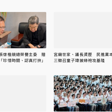
張啓楷競總榮譽主委 贈
宮廟世家、議長資歷 民進黨
「珍惜時間、認真打拚」
三徵召童子瑋披綠袍攻基隆