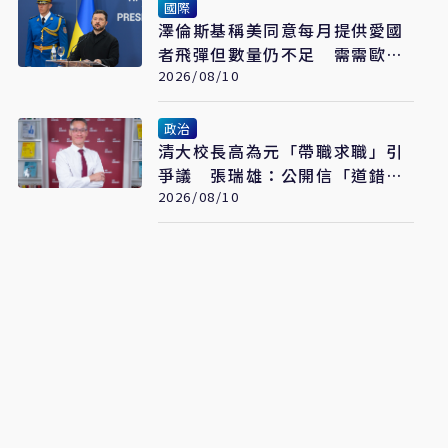
國際
澤倫斯基稱美同意每月提供愛國
者飛彈但數量仍不足 需需歐洲
緊急補缺
2026/08/10
政治
清大校長高為元「帶職求職」引
爭議 張瑞雄：公開信「道錯
歉」
2026/08/10