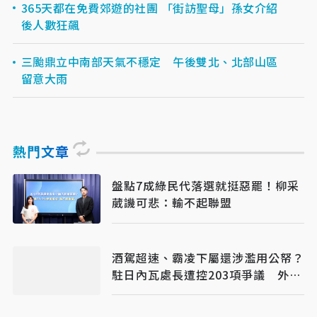
365天都在免費郊遊的社團 「街訪聖母」孫女介紹
後人數狂飆
三颱鼎立中南部天氣不穩定 午後雙北、北部山區
留意大雨
熱門文章
盤點7成綠民代落選就挺惡罷！柳采
葳譏可悲：輸不起聯盟
酒駕超速、霸凌下屬還涉濫用公帑？
駐日內瓦處長遭控203項爭議 外交
部啟動調查