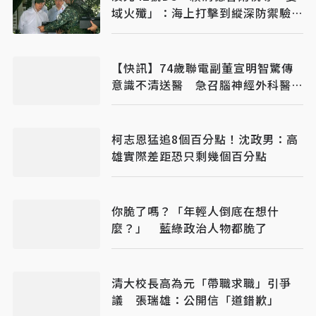
域火殲」：海上打擊到縱深防禦驗證
整體戰力
【快訊】74歲聯電副董宣明智驚傳
意識不清送醫 急召腦神經外科醫開
刀
柯志恩猛追8個百分點！沈政男：高
雄實際差距恐只剩幾個百分點
你脆了嗎？「年輕人倒底在想什
麼？」 藍綠政治人物都脆了
清大校長高為元「帶職求職」引爭
議 張瑞雄：公開信「道錯歉」