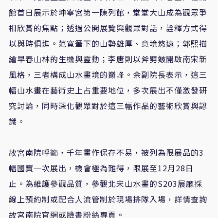
館首日展示於坤寧宮第一陳列館，堂堂大山成為觀眾爭
相欣賞的焦點；透過公開展覽與觀眾對話，詮釋方式得
以與時俱進。范寬筆下的山勢雄厚、意境悠遠；郭熙描
繪早春山林的生機與靈動；李唐則以斧劈皴開啟南宋新
風格，三者構成山水畫境的巔峰。余副院長表示，這三
幅山水畫在藝術史上占重要地位，多次展出不僅激發研
究討論，同時深化觀眾對於這三幅作品的藝術欣賞與認
識。
故宮南院呼籲，千年畫作保存不易，被列為限展品的3
幅國寶一次展出，機會極為難得，限展至12月28日
止。為維護參觀品質，參觀北宋山水畫的S203展廳採
線上預約制或配合人流管制於現場排隊入場，詳情查詢
故宮南院官網或臉書粉絲專頁。