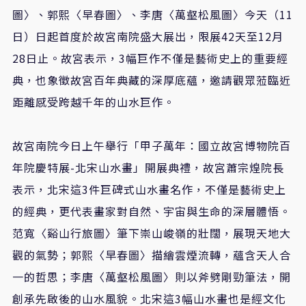
圖〉、郭熙〈早春圖〉、李唐〈萬壑松風圖〉今天（11
日）日起首度於故宮南院盛大展出，限展42天至12月
28日止。故宮表示，3幅巨作不僅是藝術史上的重要經
典，也象徵故宮百年典藏的深厚底蘊，邀請觀眾蒞臨近
距離感受跨越千年的山水巨作。
故宮南院今日上午舉行「甲子萬年：國立故宮博物院百
年院慶特展-北宋山水畫」開展典禮，故宮蕭宗煌院長
表示，北宋這3件巨碑式山水畫名作，不僅是藝術史上
的經典，更代表畫家對自然、宇宙與生命的深層體悟。
范寬〈谿山行旅圖〉筆下崇山峻嶺的壯闊，展現天地大
觀的氣勢；郭熙〈早春圖〉描繪雲煙流轉，蘊含天人合
一的哲思；李唐〈萬壑松風圖〉則以斧劈剛勁筆法，開
創承先啟後的山水風貌。北宋這3幅山水畫也是經文化