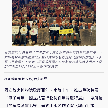
故宮南院11日舉行「甲子萬年：國立故宮博物院百年院慶特展」，
眾所矚目的鎮院國寶北宋巨碑式山水名作范寬〈谿山行旅圖〉、郭
熙〈早春圖〉、李唐〈萬壑松風圖〉首度於故宮南院盛大展出，限
展42天至12月28日止。圖/故宮提供
梅花新聞網 簡立欣/台北報導
國立故宮博物院歡慶百年、南院十年，推出重磅特展
「甲子萬年：國立故宮博物院百年院慶特展」，眾所矚
目的鎮院國寶北宋巨碑式山水名作范寬〈谿山行旅