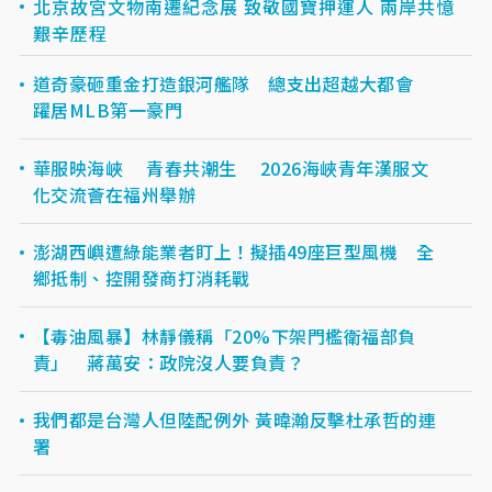
北京故宮文物南遷紀念展 致敬國寶押運人 兩岸共憶
艱辛歷程
道奇豪砸重金打造銀河艦隊 總支出超越大都會
躍居MLB第一豪門
華服映海峽 青春共潮生 2026海峽青年漢服文
化交流薈在福州舉辦
澎湖西嶼遭綠能業者盯上！擬插49座巨型風機 全
鄉抵制、控開發商打消耗戰
【毒油風暴】林靜儀稱「20%下架門檻衛福部負
責」 蔣萬安：政院沒人要負責？
我們都是台灣人但陸配例外 黃暐瀚反擊杜承哲的連
署