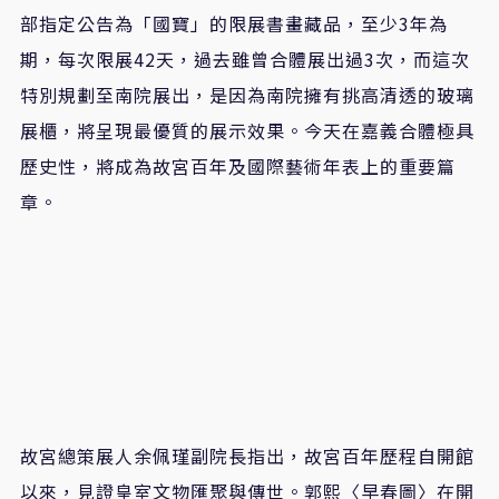
部指定公告為「國寶」的限展書畫藏品，至少3年為
期，每次限展42天，過去雖曾合體展出過3次，而這次
特別規劃至南院展出，是因為南院擁有挑高清透的玻璃
展櫃，將呈現最優質的展示效果。今天在嘉義合體極具
歷史性，將成為故宮百年及國際藝術年表上的重要篇
章。
故宮總策展人余佩瑾副院長指出，故宮百年歷程自開館
以來，見證皇室文物匯聚與傳世。郭熙〈早春圖〉在開