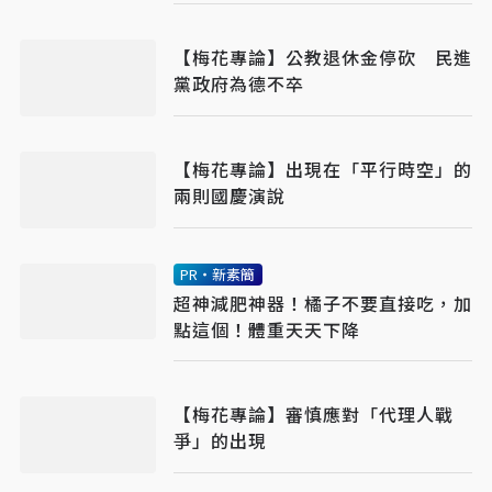
【梅花專論】公教退休金停砍 民進
黨政府為德不卒
【梅花專論】出現在「平行時空」的
兩則國慶演說
PR・新素簡
超神減肥神器！橘子不要直接吃，加
點這個！體重天天下降
【梅花專論】審慎應對「代理人戰
爭」的出現