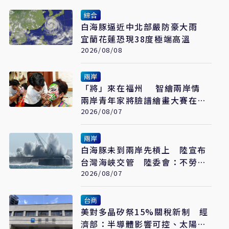
綜合
白海豚逼近中北部嚴防豪大雨
宜蘭花蓮恐現38度極端高溫
2026/08/08
兩岸
「將」來在福州 智繪兩岸情
兩岸青年家將臉譜繪畫大賽在福
州開幕
2026/08/07
兩岸
白海豚未到兩岸先槓上 陸宣布
台灣海峽交管 陸委會：不勞費
心
2026/08/07
台商
美對多晶矽祭15%關稅新制 經
濟部：半導體影響可控、太陽能