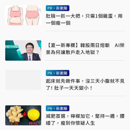
PR・新素簡
肚腩一抓一大把，只需1個雞蛋，用
一個瘦一個
【夏一新專欄】韓股兩日熔斷 AI榮
景為何讓散戶走入地獄？
PR・新素簡
起床就先做件事，沒三天小腹就不見
了! 肚子一天天變小！
PR・新素簡
減肥首選，檸檬加它，堅持一週，腰
細了，瘦到你懷疑人生