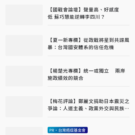
【國戰會論壇】聲量高、好感度
低 蘇巧慧能逆轉李四川？
【夏一新專欄】從政戰將星到共諜風
暴：台灣國安體系的信任危機
【楊楚光專欄】統一或獨立 兩岸
施政績效的競合
【梅花評論】鄭麗文捐助日本震災之
爭論：人道主義、政黨外交與民族主
義之平衡
PR・台灣癌症基金會