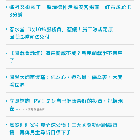
媽祖又顯靈了 賴清德伸港福安宮揭匾 紅布尷尬卡
3分鐘
春水堂「收10%服務費」惹議！員工曝規定原
因 這2種買法免付
【國戰會論壇】海馬斯威不威？烏克蘭戰爭不管用
了
國學大師南懷瑾：佛為心，道為骨，儒為表，大度
看世界
立即諮詢HPV！是對自己健康最好的投資，把握現
在...
PR・台灣癌症基金會
虐殺旺旺案引爆全球公憤！三大國際動保組織聲
援 再傳男童尋新目標下手