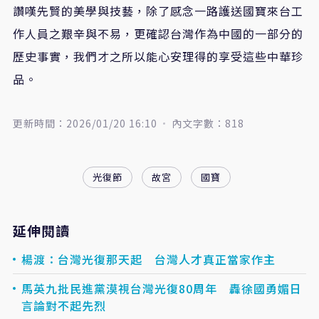
讚嘆先賢的美學與技藝，除了感念一路護送國寶來台工
作人員之艱辛與不易，更確認台灣作為中國的一部分的
歷史事實，我們才之所以能心安理得的享受這些中華珍
品。
更新時間：2026/01/20 16:10
內文字數：818
光復節
故宮
國寶
延伸閱讀
楊渡：台灣光復那天起 台灣人才真正當家作主
馬英九批民進黨漠視台灣光復80周年 轟徐國勇媚日
言論對不起先烈