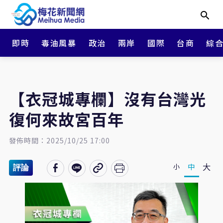
即時
毒油風暴
政治
兩岸
國際
台商
綜
【衣冠城專欄】沒有台灣光
復何來故宮百年
發佈時間：2025/10/25 17:00
大
中
小
評論