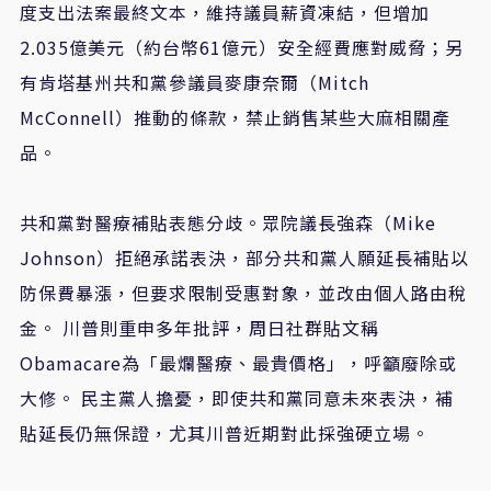
度支出法案最終文本，維持議員薪資凍結，但增加
2.035億美元（約台幣61億元）安全經費應對威脅；另
有肯塔基州共和黨參議員麥康奈爾（Mitch
McConnell）推動的條款，禁止銷售某些大麻相關產
品。
共和黨對醫療補貼表態分歧。眾院議長強森（Mike
Johnson）拒絕承諾表決，部分共和黨人願延長補貼以
防保費暴漲，但要求限制受惠對象，並改由個人路由稅
金。 川普則重申多年批評，周日社群貼文稱
Obamacare為「最爛醫療、最貴價格」，呼籲廢除或
大修。 民主黨人擔憂，即使共和黨同意未來表決，補
貼延長仍無保證，尤其川普近期對此採強硬立場。