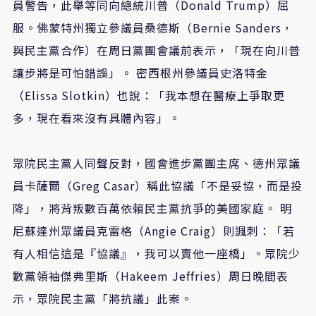
員警告，此舉等同向總統川普（Donald Trump）屈
服。佛蒙特州獨立參議員桑德斯（Bernie Sanders，
與民主黨合作）在周日黨團會議前表示，「現在向川普
讓步將是可怕錯誤」。 密西根州參議員史洛特金
（Elissa Slotkin）也說：「我本想在醫療上爭取更
多，現在看來沒有具體內容」。
眾院民主黨人同聲反對，國會進步黨團主席、德州眾議
員卡薩爾（Greg Casar）稱此協議「不是妥協，而是投
降」，將背叛數百萬依賴民主黨抗爭的美國家庭。 明
尼蘇達州眾議員克雷格（Angie Craig）則諷刺：「若
有人相信這是『協議』，我可以賣他一座橋」。眾院少
數黨領袖傑弗里斯（Hakeem Jeffries）周日晚間表
示，眾院民主黨「將抗議」此案。