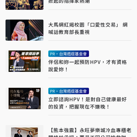
掀起的指揮家熱潮
大馬網紅揭校園「口愛性交易」 網
喊話教育部長重視
PR・台灣癌症基金會
伴侶和妳一起預防HPV，才有資格
說愛妳！
PR・台灣癌症基金會
立即諮詢HPV！是對自己健康最好
的投資，把握現在不嫌晚！
【熊本強震】永旺夢樂城冷血專櫃老