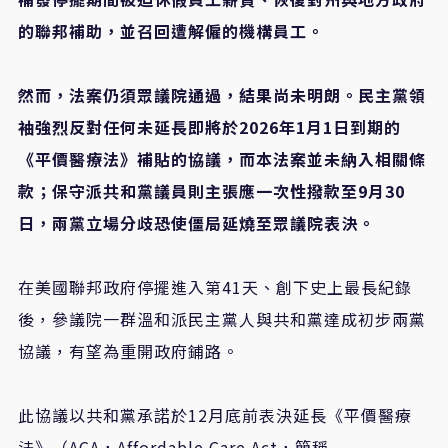
的聯邦補助，並召回遭解僱的機構員工。
然而，法案仍須眾議院通過，結果尚未明朗。民主黨領
袖強烈反對任何未延長即將於2026年1月1日到期的
《平價醫療法》補貼的協議，而本法案並未納入相關條
款；保守派共和黨議員則主張應一次性撥款至9月30
日，兩黨立場分歧恐使僵局延燒至眾議院表決。
在美國聯邦政府停擺進入第41天、創下史上最長紀錄
後，參議院一群溫和派民主黨人與共和黨達成初步兩黨
協議，有望為重開政府鋪路。
此協議以共和黨承諾於12月底前表決延長《平價醫療
法》（ACA，Affordable Care Act，簡稱