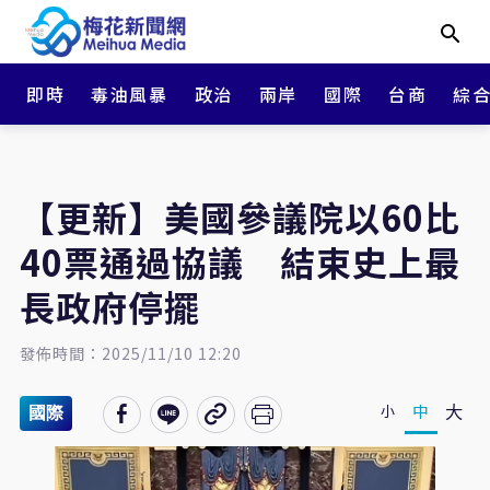
即時
毒油風暴
政治
兩岸
國際
台商
綜
【更新】美國參議院以60比
40票通過協議 結束史上最
長政府停擺
發佈時間：2025/11/10 12:20
大
中
小
國際