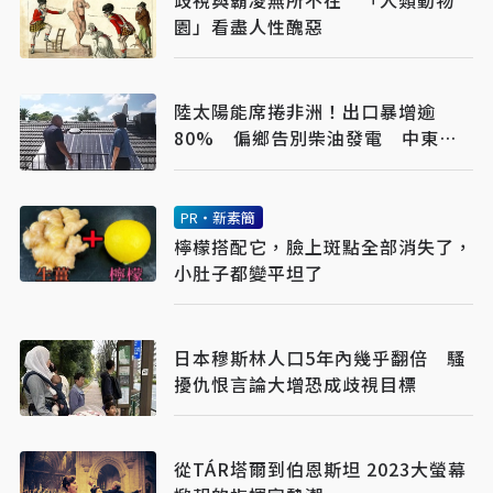
園」看盡人性醜惡
陸太陽能席捲非洲！出口暴增逾
80% 偏鄉告別柴油發電 中東油
價震盪衝擊也降低
PR・新素簡
檸檬搭配它，臉上斑點全部消失了，
小肚子都變平坦了
日本穆斯林人口5年內幾乎翻倍 騷
擾仇恨言論大增恐成歧視目標
從TÁR塔爾到伯恩斯坦 2023大螢幕