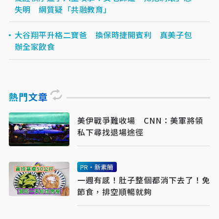
失明 網質疑「共融教育」
大谷翔平升格二寶爸 換保時捷開賓利 真美子包
辦全家飲食
熱門文章
美伊戰爭難收場 CNN：美軍將領
私下尋找退場途徑
PR・新素簡
一週有感！肚子整個都消下去了！免
節食，排空順暢就夠