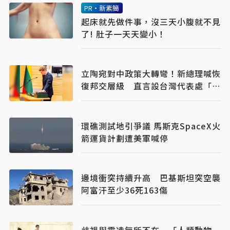
PR・新素簡
起床就先做件事，沒三天小腹就不見
了! 肚子一天天變小！
立陶宛對中政策大轉彎！新總理喊恢
復邦交層級 直言設台灣代表處「太
大膽」
環礁測試地引爭議 馬斯克SpaceX火
箭運貨計劃遭美軍喊停
邊境衝突持續升高 巴基斯坦突空襲
阿富汗至少36死163傷
歧視與霸凌無所不在 「人類動物