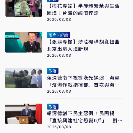
【梅花專論】半導體繁榮與生活
困境：台灣的經濟悖論
2026/08/08
兩岸、評論
【張競專欄】涉陸機構胡亂扭曲
北京出境入境新規
2026/08/08
政治
賴清德南下視導漢光操演 海軍
「濱海作戰指揮部」首次與海巡
聯合操演
2026/08/08
政治
賴清德創下民主惡例！民團揭
「直接興建社宅恐變0戶」 劉
世芳駁：以偏概全
2026/08/08