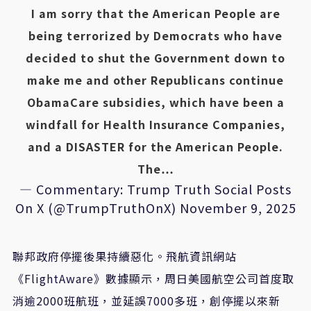
I am sorry that the American People are
being terrorized by Democrats who have
decided to shut the Government down to
make me and other Republicans continue
ObamaCare subsidies, which have been a
windfall for Health Insurance Companies,
and a DISASTER for the American People.
The…
— Commentary: Trump Truth Social Posts
On X (@TrumpTruthOnX)
November 9, 2025
聯邦政府停擺後果持續惡化。飛航資訊網站
《FlightAware》數據顯示，周日美國航空公司首度取
消逾2000班航班，並延誤7000多班，創停擺以來新