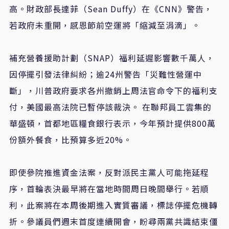
高。財政部長達菲（Sean Duffy）在《CNN》警告，
若政府未重開，感恩節前空運將「縮減至涓滴」。
補充營養援助計劃（SNAP）福利延遲影響數千萬人，
因停擺引發法律糾紛；逾24州警告「災難性營運中
斷」，川普政府要求各州撤銷上周法官命令下的福利支
付，美國最高法院已暫停該裁決。 在聯邦員工雲集的
華盛頓，首都地區糧食銀行表示，今年預計提供800萬
份額外餐食，比預算多近20%。
即使參院推進資金法案，反對派民主黨人可能拖延程
序，首輪表決最早將在當地時間周日晚間舉行。若順
利，此案將在本周後期進入實質審議，標誌停擺危機轉
折。參議員們週末首度連續開會，盼尋兩黨共識結束僵