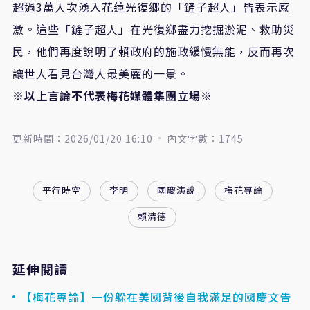
超過3萬人次湧入花蓮光復鄉的「鏟子超人」皆表示感
激。這些「鏟子超人」在光復鄉盡力挖掘淤泥、救助災
民，他們再度說明了賴政府的施政緩慢無能，反而再次
讓世人看見台灣人最美麗的一景。
※以上言論不代表梅花媒體集團立場※
更新時間：2026/01/20 16:10
內文字數：1745
平行時空
李明
國慶演說
梅花專論
賴清德
延伸閱讀
【梅花專論】一份躲在美國背後自我滿足的國慶文告