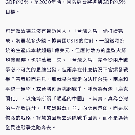
GDP的3%，至2030年時，國防經費將達到GDP的5%
目標。
可是賴清德並沒有告訴國人，「台灣之盾」倘打造完
成，將要花多少錢。據美國CSIS的估計，一組鐵穹系
統的生產成本就超過1億美元，但應付敵方的重型火箭
炮襲擊時，也非萬無一失。「台灣之盾」完全從兩岸戰
爭必不可免的思維出發，但兩岸在什麼情況下會爆發戰
爭？答案顯而易見，那就是台灣走向法理台獨，兩岸和
平統一無望，或台灣刻意挑起戰爭、呼應將台灣「烏克
蘭化」，以拖垮所謂「崛起的中國」。其實，真為台灣
的生存發展計，「反戰避戰」並非向北京示弱，而是以
恢弘的戰略、智慧的因應去消除戰爭因素，而不是逼著
全民往戰爭之路奔去。