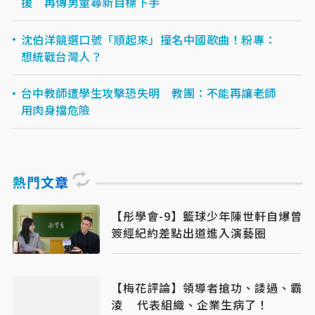
援 再傳男童尋新目標下手
沈伯洋競選口號「順起來」撞名中國歌曲！粉專：
想統戰台灣人？
台中教師遭學生攻擊恐失明 教團：不能再讓老師
用肉身擋危險
熱門文章
【彤學會-9】籃球少年陳世軒自爆曾
簽經紀約差點出道進入演藝圈
【梅花評論】領導者搶功、諉過、霸
淩 代表組織、企業生病了！