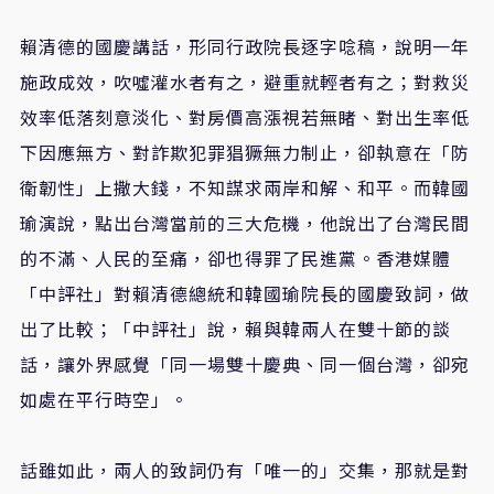
賴清德的國慶講話，形同行政院長逐字唸稿，說明一年
施政成效，吹噓灌水者有之，避重就輕者有之；對救災
效率低落刻意淡化、對房價高漲視若無睹、對出生率低
下因應無方、對詐欺犯罪猖獗無力制止，卻執意在「防
衛韌性」上撒大錢，不知謀求兩岸和解、和平。而韓國
瑜演說，點出台灣當前的三大危機，他說出了台灣民間
的不滿、人民的至痛，卻也得罪了民進黨。香港媒體
「中評社」對賴清德總統和韓國瑜院長的國慶致詞，做
出了比較；「中評社」說，賴與韓兩人在雙十節的談
話，讓外界感覺「同一場雙十慶典、同一個台灣，卻宛
如處在平行時空」。
話雖如此，兩人的致詞仍有「唯一的」交集，那就是對