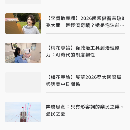
【李貴敏專欄】2026超額儲蓄首破8
兆大關 是經濟奇蹟？還是泡沫前
奏？
【梅花專論】從政治工具到治理能
力：AI時代的制度韌性
【梅花專論】展望2026亞太國際局
勢與美中日關係
奔騰思潮：只有形容詞的樂民之樂、
憂民之憂