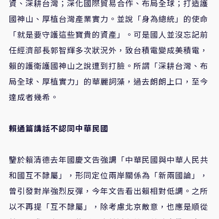
資、深耕台灣；深化國際貿易合作、布局全球；打造護
國神山、厚植台灣產業實力。並說「身為總統」的使命
「就是要守護這些寶貴的資產」。可是國人並沒忘記前
任經濟部長郭智輝多次狀況外，致台積電變成美積電，
賴的護衛護國神山之說遭到打臉。所謂「深耕台灣、布
局全球、厚植實力」的華麗詞藻，過去朗朗上口，至今
達成者幾希。
賴通篇講話不認同中華民國
鑒於賴清德去年國慶文告強調「中華民國與中華人民共
和國互不隸屬」，形同定位兩岸關係為「新兩國論」，
曾引發對岸強烈反彈，今年文告看出賴相對低調。之所
以不再提「互不隸屬」，除考慮北京敵意，也應是順從