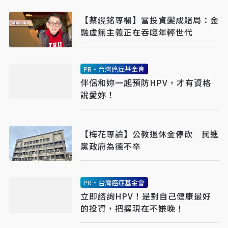
【蔡鎤銘專欄】當投資變成賭局：金
融虛無主義正在吞噬年輕世代
PR・台灣癌症基金會
伴侶和妳一起預防HPV，才有資格
說愛妳！
【梅花專論】公教退休金停砍 民進
黨政府為德不卒
PR・台灣癌症基金會
立即諮詢HPV！是對自己健康最好
的投資，把握現在不嫌晚！