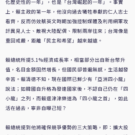
化歷史性的一年」，也是「台灣崛起的一年」。事實
上，賴主政的第一年，他沒向過去犧牲奉獻的仁人志士
看齊，反而仿效蔡英文時期加強控制媒體及利用網軍攻
訐異見人士、敵視大陸配偶、限制兩岸往來；台灣像是
重回戒嚴，距離「民主和希望」越來越遠。
賴總統所提5.1%經濟成長率，相當部分出自新台幣升
值，名目金額固然增長，但國民卻普遍無感，生活越發
辛苦。賴清德不知，現在國際已鮮少有「亞洲四小龍」
說法；如韓國自升格為發達國家後，不認自己仍在「四
小龍」之列，而賴還津津樂道為「四小龍之首」，如此
活在過去，寧非自曝己短？
賴總統提到他將確保競爭優勢的三大策略，即：擴大投