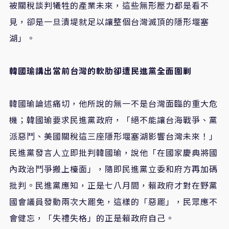
被關稅談判犧牲的產業未來，這些無形壓力都是看不
見，卻是一旦潰堤就足以讓整個台灣滅頂的隱形堰塞
湖」。
韓國瑜講出當前台灣的軟肋卻遭民進黨全面圍剿
韓國瑜論述痛切，他所說的無一不是台灣面臨的重大危
機；韓國瑜要求民進黨政府，「絕不能讓台海戰爭、黨
派惡鬥、美國關稅這三座隱形堰塞湖影響台灣未來！」
民進黨發言人立即批判韓國瑜，說他「在國家慶典將國
內政治鬥爭搬上檯面」，隨即民進黨立委和府方再加碼
批判。民進黨應知，正是七八月間，賴政府才對在野黨
國會議員發動兩次大罷免，這樣的「惡罷」，民眾應不
會健忘，「失禮失格」的正是賴政府自己。