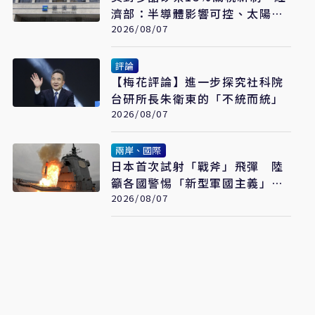
濟部：半導體影響可控、太陽能
產業衝擊有限
2026/08/07
評論
【梅花評論】進一步探究社科院
台研所長朱衛東的「不統而統」
2026/08/07
兩岸、國際
日本首次試射「戰斧」飛彈 陸
籲各國警惕「新型軍國主義」發
展
2026/08/07