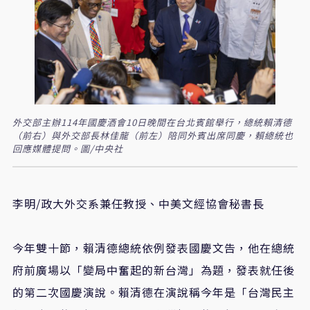
外交部主辦114年國慶酒會10日晚間在台北賓館舉行，總統賴清德
（前右）與外交部長林佳龍（前左）陪同外賓出席同慶，賴總統也
回應媒體提問。圖/中央社
李明/政大外交系兼任教授、中美文經協會秘書長
今年雙十節，賴清德總統依例發表國慶文告，他在總統
府前廣場以「變局中奮起的新台灣」為題，發表就任後
的第二次國慶演說。賴清德在演說稱今年是「台灣民主