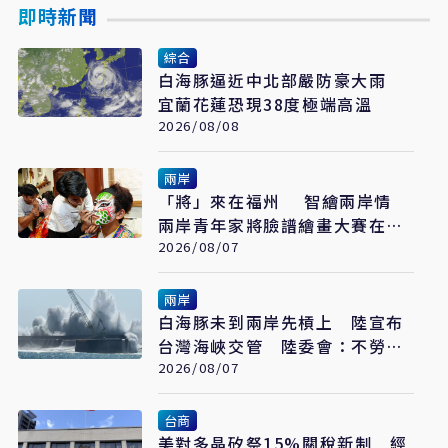
即時新聞
綜合
白海豚逼近中北部嚴防豪大雨
宜蘭花蓮恐現38度極端高溫
2026/08/08
兩岸
「將」來在福州 智繪兩岸情
兩岸青年家將臉譜繪畫大賽在福
州開幕
2026/08/07
兩岸
白海豚未到兩岸先槓上 陸宣布
台灣海峽交管 陸委會：不勞費
心
2026/08/07
台商
美對多晶矽祭15%關稅新制 經