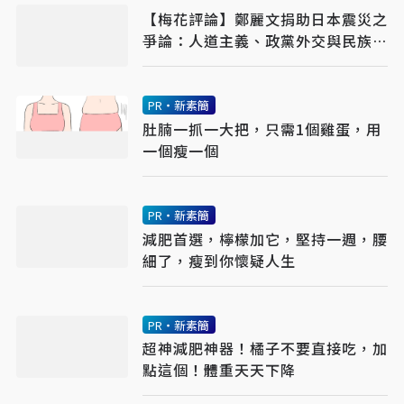
【梅花評論】鄭麗文捐助日本震災之
爭論：人道主義、政黨外交與民族主
義之平衡
PR・新素簡
肚腩一抓一大把，只需1個雞蛋，用
一個瘦一個
PR・新素簡
減肥首選，檸檬加它，堅持一週，腰
細了，瘦到你懷疑人生
PR・新素簡
超神減肥神器！橘子不要直接吃，加
點這個！體重天天下降