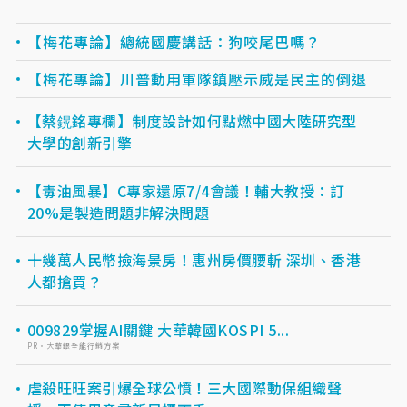
【梅花專論】總統國慶講話：狗咬尾巴嗎？
【梅花專論】川普動用軍隊鎮壓示威是民主的倒退
【蔡鎤銘專欄】制度設計如何點燃中國大陸研究型
大學的創新引擎
【毒油風暴】C專家還原7/4會議！輔大教授：訂
20%是製造問題非解決問題
十幾萬人民幣撿海景房！惠州房價腰斬 深圳、香港
人都搶買？
009829掌握AI關鍵 大華韓國KOSPI 5...
PR・大華銀全能行銷方案
虐殺旺旺案引爆全球公憤！三大國際動保組織聲