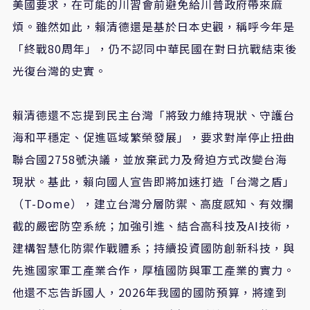
美國要求，在可能的川習會前避免給川普政府帶來麻
煩。雖然如此，賴清德還是基於日本史觀，稱呼今年是
「終戰80周年」，仍不認同中華民國在對日抗戰結束後
光復台灣的史實。
賴清德還不忘提到民主台灣「將致力維持現狀、守護台
海和平穩定、促進區域繁榮發展」，要求對岸停止扭曲
聯合國2758號決議，並放棄武力及脅迫方式改變台海
現狀。基此，賴向國人宣告即將加速打造「台灣之盾」
（T-Dome），建立台灣分層防禦、高度感知、有效攔
截的嚴密防空系統；加強引進、結合高科技及AI技術，
建構智慧化防禦作戰體系；持續投資國防創新科技，與
先進國家軍工產業合作，厚植國防與軍工產業的實力。
他還不忘告訴國人，2026年我國的國防預算，將達到