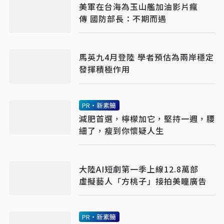
美軍在台海為玉山艦加油影片瘋
傳 國防部長：不期而遇
馬英九4月登陸 學者預估為兩岸穩定
發揮積極作用
PR・新素簡
減肥首選，檸檬加它，堅持一週，腰
細了，瘦到你懷疑人生
大陸AI短劇第一季上線12.8萬部
虛擬藝人「方桃子」接拍美瞳廣告
PR・新素簡