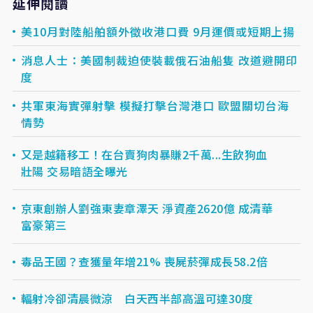
延伸閱讀
美10月對陸船舶額外徵收港口費 9月運價或短期上揚
消息人士：美國制裁迫使裝載俄石油船隻 改道避開印
度
共軍東海實彈射擊 模擬打擊台灣港口 歐盟關切台海
情勢
又是越籍移工！在台賣狗肉暴賺2千萬...生飲狗血
壯陽 交易暗語全曝光
京東創辦人劉強東妻章澤天 淨資產2620億 成清華
富豪第三
毒品王國？查獲量年增21% 喪屍菸彈成長58.2倍
輻射冷卻清晨微涼 白天西半部高溫可達30度