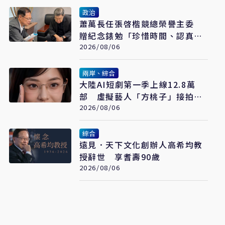
政治
蕭萬長任張啓楷競總榮譽主委
贈紀念錶勉「珍惜時間、認真打
拚」
2026/08/06
兩岸、綜合
大陸AI短劇第一季上線12.8萬
部 虛擬藝人「方桃子」接拍美
瞳廣告
2026/08/06
綜合
遠見．天下文化創辦人高希均教
授辭世 享耆壽90歲
2026/08/06