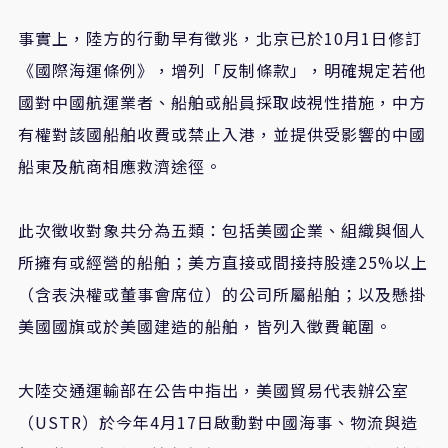
事實上，陸方的行動早有徵兆，北京已於10月1日修訂
《國際海運條例》，增列「反制條款」，明確規定若他
國對中國航運業者、船舶或船員採取歧視性措施，中方
有權對該國船舶收費或禁止入港，並提供受影響的中國
船東及航商相應救濟途徑。
此次徵收對象共分為五類：包括美國企業、組織與個人
所擁有或經營的船舶；美方直接或間接持股達25%以上
（含表決權或董事會席位）的公司所屬船舶；以及懸掛
美國國旗或於美國建造的船舶，皆列入徵費範圍。
大陸交通運輸部在公告中指出，美國貿易代表辦公室
（USTR）於今年4月17日啟動對中國海事、物流與造