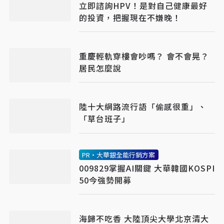
立即諮詢HPV！是對自己健康最好
的投資，把握現在不嫌晚！
重慶輕軌穿樓會吵嗎？ 會不會晃？
居民怎麼說
陸十大網路流行語「偷感很重」、
「草台班子」
PR・大華銀全能行銷方案
009829掌握AI關鍵 大華韓國KOSPI
50今強勢開募
海歸不吃香 大陸頂尖大學北京清大