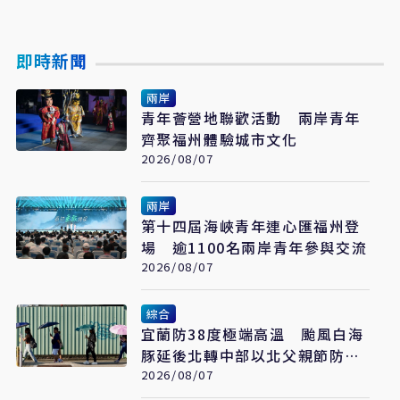
即時新聞
兩岸
青年薈營地聯歡活動 兩岸青年
齊聚福州體驗城市文化
2026/08/07
兩岸
第十四屆海峽青年連心匯福州登
場 逾1100名兩岸青年參與交流
2026/08/07
綜合
宜蘭防38度極端高溫 颱風白海
豚延後北轉中部以北父親節防豪
大雨
2026/08/07