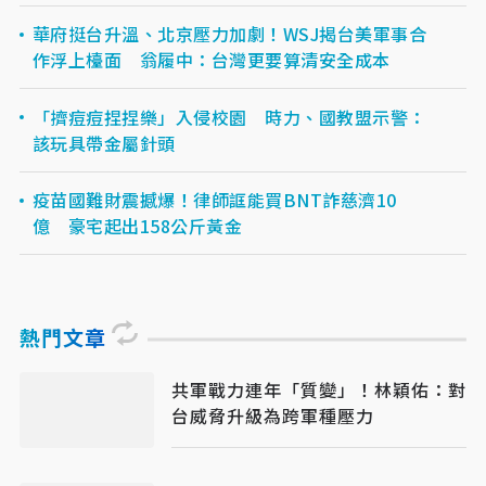
華府挺台升溫、北京壓力加劇！WSJ揭台美軍事合
作浮上檯面 翁履中：台灣更要算清安全成本
「擠痘痘捏捏樂」入侵校園 時力、國教盟示警：
該玩具帶金屬針頭
疫苗國難財震撼爆！律師誆能買BNT詐慈濟10
億 豪宅起出158公斤黃金
熱門文章
共軍戰力連年「質變」！林穎佑：對
台威脅升級為跨軍種壓力