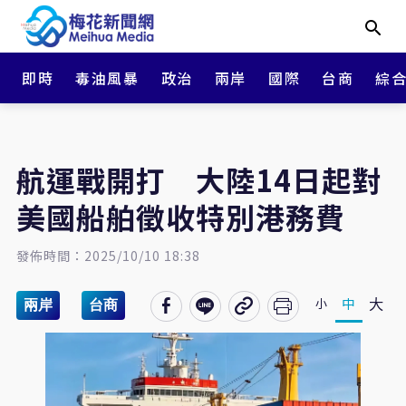
即時
毒油風暴
政治
兩岸
國際
台商
綜
航運戰開打 大陸14日起對
美國船舶徵收特別港務費
發佈時間：2025/10/10 18:38
大
中
小
兩岸
台商