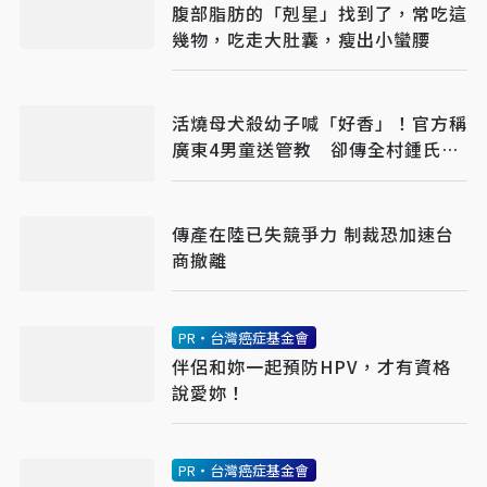
腹部脂肪的「剋星」找到了，常吃這
幾物，吃走大肚囊，瘦出小蠻腰
活燒母犬殺幼子喊「好香」！官方稱
廣東4男童送管教 卻傳全村鍾氏封
村保護
傳產在陸已失競爭力 制裁恐加速台
商撤離
PR・台灣癌症基金會
伴侶和妳一起預防HPV，才有資格
說愛妳！
PR・台灣癌症基金會