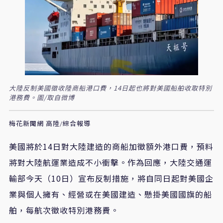
大陸反制美國徵收陸商船港口費，14日起也將對美國船舶收取特別
港務費。圖/取自微博
梅花新聞網 高陸/綜合報導
美國將於14日對大陸建造的商船加徵額外港口費，預料
將對大陸航運業造成不小衝擊。作為回應，大陸交通運
輸部今天（10日）宣布反制措施，將自同日起對美國企
業與個人擁有、經營或在美國建造、懸掛美國國旗的船
舶，每航次徵收特別港務費。