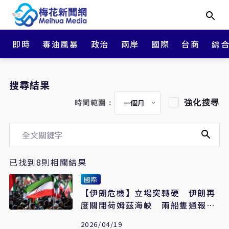
即時
毒油風暴
政治
兩岸
國際
台商
綜
搜尋結果
強化搜尋
時間範圍：
已找到8則相關結果
國際
【伊朗危機】立場突轉硬 伊朗再
度關閉荷姆茲海峽 兩船隻通報遭
槍擊
2026/04/19