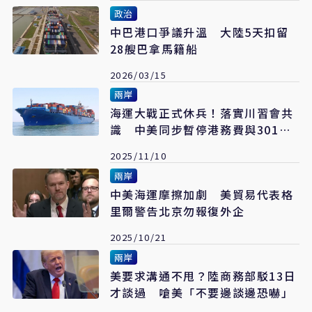
政治
中巴港口爭議升溫 大陸5天扣留
28艘巴拿馬籍船
2026/03/15
兩岸
海運大戰正式休兵！落實川習會共
識 中美同步暫停港務費與301調
查
2025/11/10
兩岸
中美海運摩擦加劇 美貿易代表格
里爾警告北京勿報復外企
2025/10/21
兩岸
美要求溝通不甩？陸商務部駁13日
才談過 嗆美「不要邊談邊恐嚇」