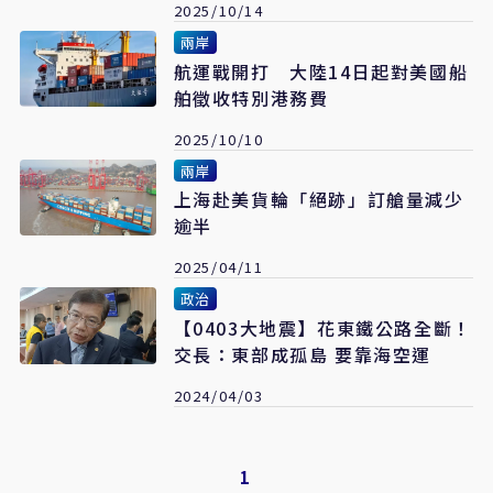
2025/10/14
兩岸
航運戰開打 大陸14日起對美國船
舶徵收特別港務費
2025/10/10
兩岸
上海赴美貨輪「絕跡」訂艙量減少
逾半
2025/04/11
政治
【0403大地震】花東鐵公路全斷！
交長：東部成孤島 要靠海空運
2024/04/03
1