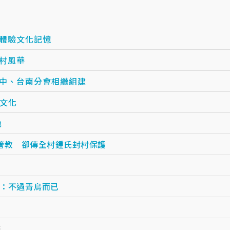
式體驗文化記憶
村風華
台中、台南分會相繼組建
文化
地
管教 卻傳全村鍾氏封村保護
：不過青鳥而已
癌