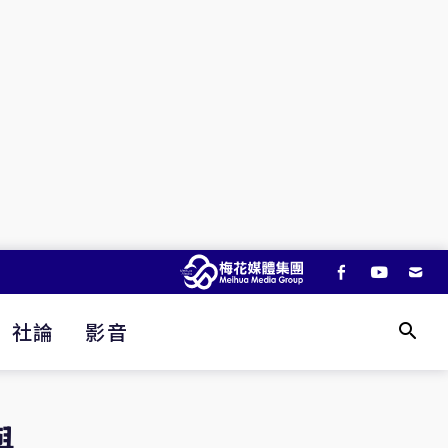
社論
影音
與