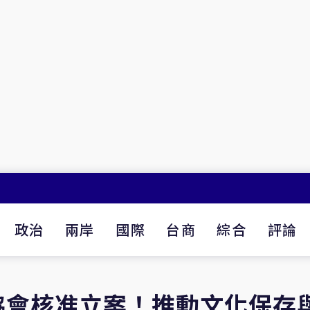
政治
兩岸
國際
台商
綜合
評論
協會核准立案！推動文化保存