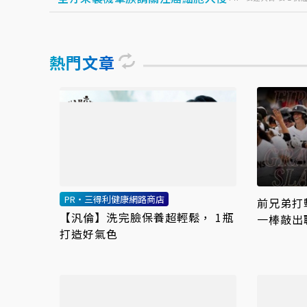
熱門文章
PR・三得利健康網路商店
前兄弟打
【汎倫】洗完臉保養超輕鬆， 1瓶
一棒敲出
打造好氣色