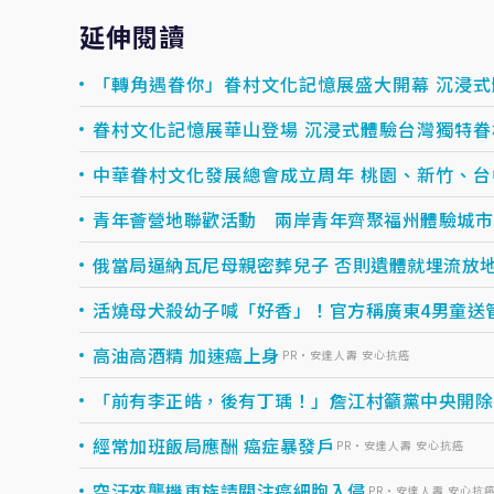
延伸閱讀
「轉角遇眷你」眷村文化記憶展盛大開幕 沉浸
眷村文化記憶展華山登場 沉浸式體驗台灣獨特眷
中華眷村文化發展總會成立周年 桃園、新竹、
青年薈營地聯歡活動 兩岸青年齊聚福州體驗城市
俄當局逼納瓦尼母親密葬兒子 否則遺體就埋流放
活燒母犬殺幼子喊「好香」！官方稱廣東4男童送
高油高酒精 加速癌上身
PR・安達人壽 安心抗癌
「前有李正皓，後有丁瑀！」詹江村籲黨中央開除
經常加班飯局應酬 癌症暴發戶
PR・安達人壽 安心抗癌
空汙來襲機車族請關注癌細胞入侵
PR・安達人壽 安心抗