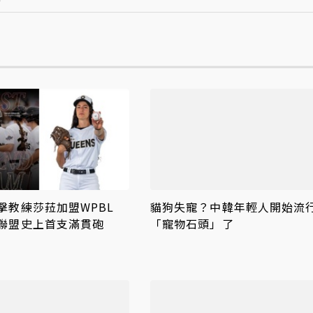
擊教練莎菈加盟WPBL
貓狗失寵？中韓年輕人開始流
聯盟史上首支滿貫砲
「寵物石頭」了