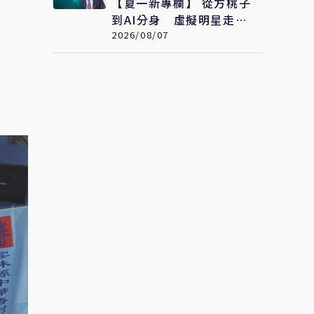
【夏一新專欄】 從方桃子
到AI分身 虛擬明星走向
全球影視
2026/08/07