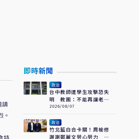
即時新聞
政治
台中教師遭學生攻擊恐失
明 教團：不能再讓老師
邀請
用肉身擋危險
2026/08/07
烈。
政治
竹北藍白合卡關！周榆修
謝謝鄭麗文勞心勞力 喊
食特