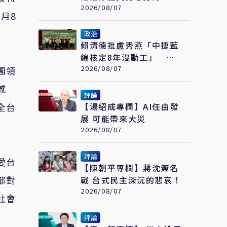
話盼國民黨說到做到
2026/08/07
月8
政治
賴清德批盧秀燕「中捷藍
線核定8年沒動工」 黃
健豪：萊爾校長開口就說
2026/08/07
團領
謊
感
評論
全台
【湯紹成專欄】AI任由發
展 可能帶來大災
2026/08/07
評論
愛台
【陳朝平專欄】蔣沈簽名
都對
戰 台式民主深沉的悲哀！
2026/08/07
社會
評論