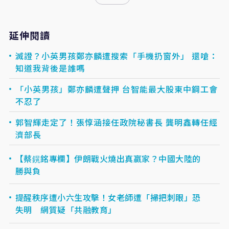
延伸閱讀
滅證？小英男孩鄭亦麟遭搜索「手機扔窗外」 還嗆：
知道我背後是誰嗎
「小英男孩」鄭亦麟遭聲押 台智能最大股東中鋼工會
不忍了
郭智輝走定了！張惇涵接任政院秘書長 龔明鑫轉任經
濟部長
【蔡鎤銘專欄】伊朗戰火燒出真贏家？中國大陸的
勝與負
提醒秩序遭小六生攻擊！女老師遭「掃把刺眼」恐
失明 網質疑「共融教育」