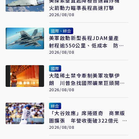
美探索垂直起降極音速轟炸機
火箭動力瞄準長程高速打擊
2026/08/08
國際、綜合
美軍啟動新型長程JDAM量產
射程逾550公里、低成本 防區
外打擊新利器
2026/08/08
國際
大陸稀土禁令牽制美軍攻擊伊
朗 川普急找國際礦業巨頭開會
反制
2026/08/08
綜合
「大谷效應」席捲道奇 商業版
圖擴張 年營收衝破322億元 只
是起點
2026/08/08