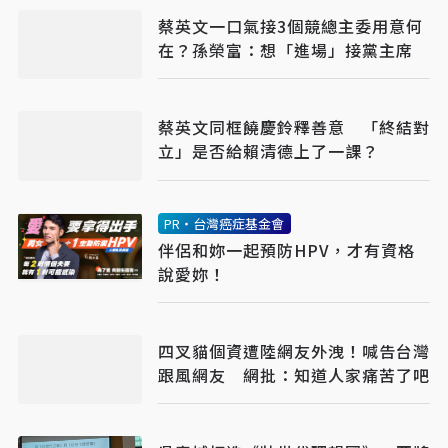
蔡英文一口氣接3個競總主委用意何
在？孫榮富：想「進場」接黨主席
蔡英文同框饒慶鈴釋善意 「終結對
立」是否給賴清德上了一課？
PR・台灣癌症基金會
伴侶和妳一起預防HPV，才有資格
說愛妳！
四叉貓個資遭陸網友外洩！喊告台灣
跟風網友 網批：知道人家痛苦了吧