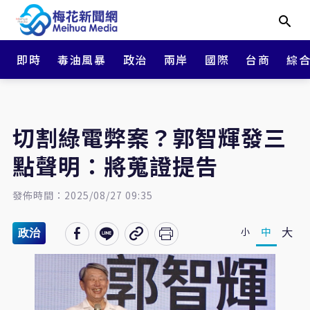
即時
毒油風暴
政治
兩岸
國際
台商
綜
切割綠電弊案？郭智輝發三
點聲明：將蒐證提告
發佈時間：2025/08/27 09:35
大
中
小
政治