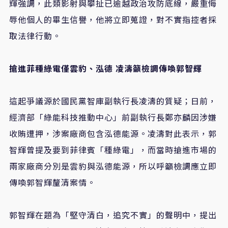
輝強調，此類影射與攀扯已逾越政治攻防底線，嚴重侮
辱他個人的畢生信譽，他將立即蒐證，對不實指控者採
取法律行動。
搶進菲種綠電僅雲豹、泓德 凌濤籲檢調傳喚郭智輝
這起爭議源於國民黨智庫副執行長凌濤的質疑；日前，
經濟部「綠能科技推動中心」前副執行長鄭亦麟因涉嫌
收賄遭押，涉案廠商包含泓德能源。凌濤對此表示，郭
智輝曾提及要到菲律賓「種綠電」，而當時搶進市場的
兩家廠商分別是雲豹與泓德能源，所以呼籲檢調應立即
傳喚郭智輝釐清案情。
郭智輝在題為「堅守清白，追究不實」的聲明中，提出