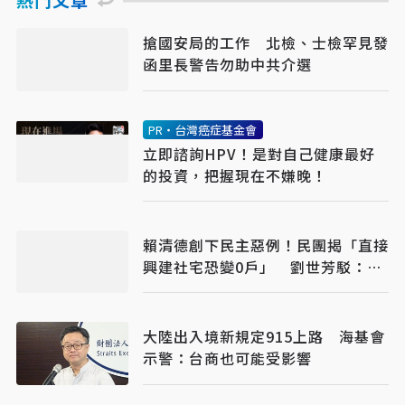
搶國安局的工作 北檢、士檢罕見發
函里長警告勿助中共介選
PR・台灣癌症基金會
立即諮詢HPV！是對自己健康最好
的投資，把握現在不嫌晚！
賴清德創下民主惡例！民團揭「直接
興建社宅恐變0戶」 劉世芳駁：以
偏概全
大陸出入境新規定915上路 海基會
示警：台商也可能受影響