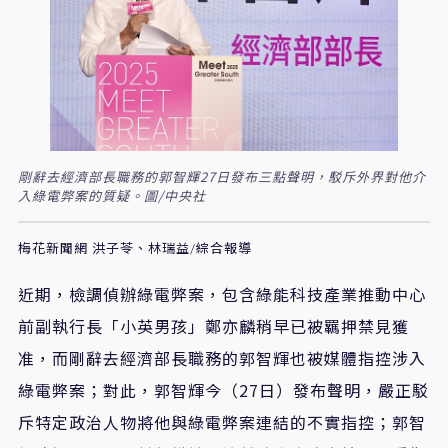
剛辭去經濟部長職務的郭智輝27日發布三點聲明，駁斥外界對他介
入綠電弊案的質疑。圖/中央社
梅花新聞網 洪子苓、林瑞益/綜合報導
近期，檢調偵辦綠電弊案，包含綠能科技產業推動中心
前副執行長「小英男孩」鄭亦麟稍早已被羈押禁見獲
准，而剛辭去經濟部長職務的郭智輝也被媒體指控涉入
綠電弊案；對此，郭智輝今（27日）發布聲明，嚴正駁
斥特定政治人物將他與綠電弊案連結的不實指控；郭智