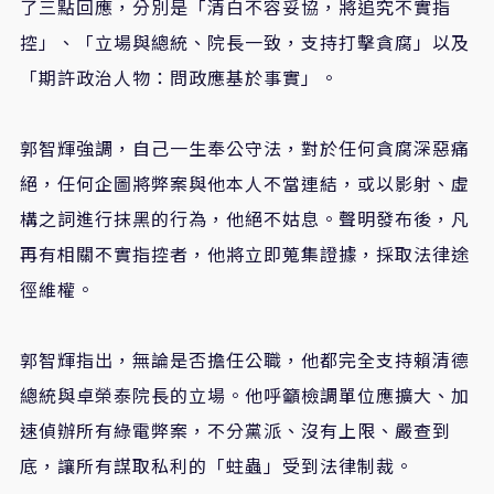
了三點回應，分別是「清白不容妥協，將追究不實指
控」、「立場與總統、院長一致，支持打擊貪腐」以及
「期許政治人物：問政應基於事實」。
郭智輝強調，自己一生奉公守法，對於任何貪腐深惡痛
絕，任何企圖將弊案與他本人不當連結，或以影射、虛
構之詞進行抹黑的行為，他絕不姑息。聲明發布後，凡
再有相關不實指控者，他將立即蒐集證據，採取法律途
徑維權。
郭智輝指出，無論是否擔任公職，他都完全支持賴清德
總統與卓榮泰院長的立場。他呼籲檢調單位應擴大、加
速偵辦所有綠電弊案，不分黨派、沒有上限、嚴查到
底，讓所有謀取私利的「蛀蟲」受到法律制裁。