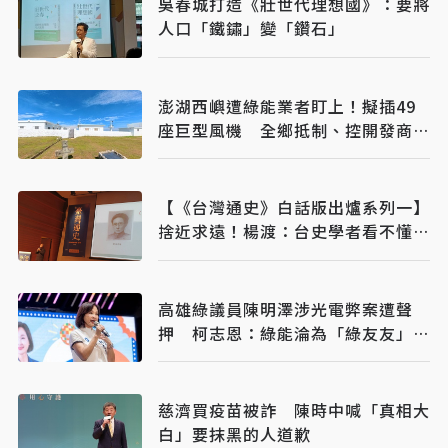
吳春城打造《壯世代理想國》：要將
人口「鐵鏽」變「鑽石」
澎湖西嶼遭綠能業者盯上！擬插49
座巨型風機 全鄉抵制、控開發商打
消耗戰
【《台灣通史》白話版出爐系列一】
捨近求遠！楊渡：台史學者看不懂古
文，反求助英、西、荷原文
高雄綠議員陳明澤涉光電弊案遭聲
押 柯志恩：綠能淪為「綠友友」牟
利工具
慈濟買疫苗被詐 陳時中喊「真相大
白」要抹黑的人道歉