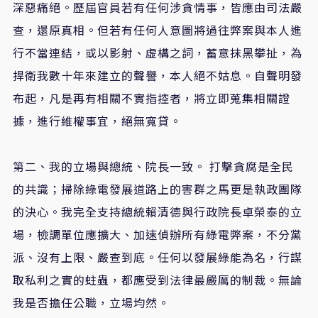
深惡痛絕。歷屆官員若有任何涉貪情事，皆應由司法嚴
查，還原真相。但若有任何人意圖將過往弊案與本人進
行不當連結，或以影射、虛構之詞，蓄意抹黑攀扯，為
捍衛我數十年來建立的聲譽，本人絕不姑息。自聲明發
布起，凡是再有相關不實指控者，將立即蒐集相關證
據，進行維權事宜，絕無寬貸。
第二、我的立場與總統、院長一致。 打擊貪腐是全民
的共識；掃除綠電發展道路上的害群之馬更是執政團隊
的決心。我完全支持總統賴清德與行政院長卓榮泰的立
場，檢調單位應擴大、加速偵辦所有綠電弊案，不分黨
派、沒有上限、嚴查到底。任何以發展綠能為名，行謀
取私利之實的蛀蟲，都應受到法律最嚴厲的制裁。無論
我是否擔任公職，立場均然。