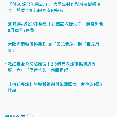
「付5G錢只能用2G！」大學生製作影片控斷網演
習 藍委：拒絕假國安假警報
道奇9局遭2分砲逆襲！迪亞茲救援失守 道奇黑色
8月痛吞7連敗
大陸柯爾鴨價格暴跌 從「萬元貴族」到「百元甩
賣」
韓紅基金會又陷風波！2.8億元救護車採購遭質
疑 六年「侵吞善款」傳聞再起
【梅花專論】半導體繁榮與生活困境：台灣的經濟
悖論
熱門文章