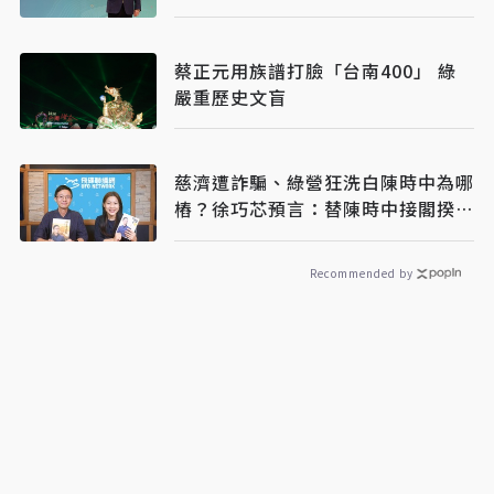
蔡正元用族譜打臉「台南400」 綠
嚴重歷史文盲
慈濟遭詐騙、綠營狂洗白陳時中為哪
樁？徐巧芯預言：替陳時中接閣揆鋪
路
Recommended by