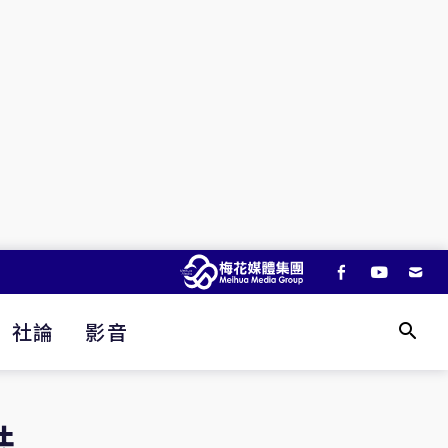
社論
影音
共