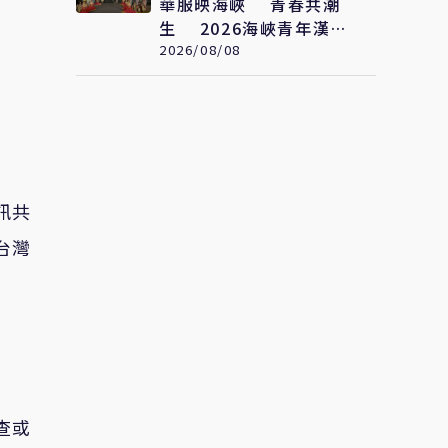
華服映海峽 青春共潮
生 2026海峽青年漢服
文化交流薈在福州舉辦
2026/08/08
訊共
台灣
查或