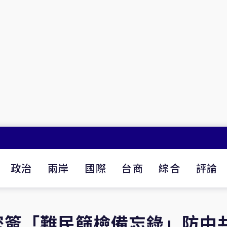
政治
兩岸
國際
台商
綜合
評論
密簽「難民篩檢備忘錄」防中