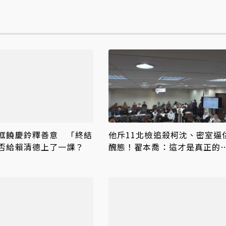
框饒慶鈴釋善意 「終結
他斥11北檢追殺柯沈、密室逼
否給賴清德上了一課？
醜態！翟本喬：這才是真正的
HERO