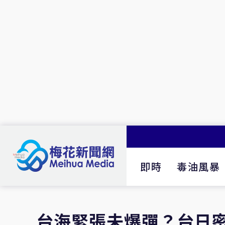
即時
毒油風暴
台海緊張未爆彈？台日