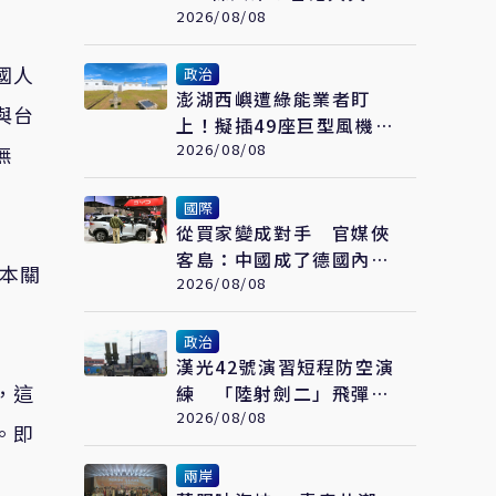
查：一連串失守的防線
2026/08/08
國人
政治
澎湖西嶼遭綠能業者盯
與台
上！擬插49座巨型風機
全鄉抵制、控開發商打消
2026/08/08
無
耗戰
國際
從買家變成對手 官媒俠
客島：中國成了德國內部
日本關
矛盾的出氣筒
2026/08/08
政治
漢光42號演習短程防空演
，這
練 「陸射劍二」飛彈守
護桃園機場安全
2026/08/08
。即
兩岸