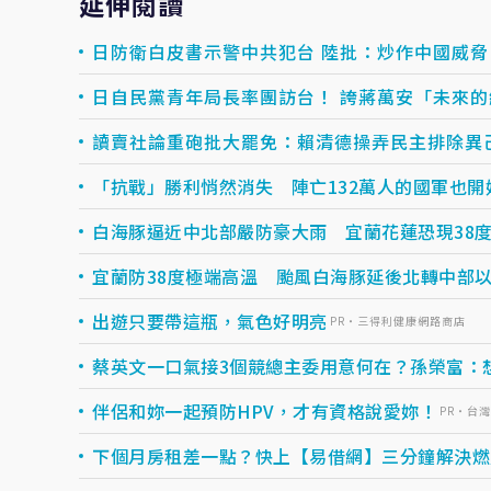
延伸閱讀
日防衛白皮書示警中共犯台 陸批：炒作中國威脅
日自民黨青年局長率團訪台！ 誇蔣萬安「未來
讀賣社論重砲批大罷免：賴清德操弄民主排除異
「抗戰」勝利悄然消失 陣亡132萬人的國軍也
白海豚逼近中北部嚴防豪大雨 宜蘭花蓮恐現38
宜蘭防38度極端高溫 颱風白海豚延後北轉中部
出遊只要帶這瓶，氣色好明亮
PR・三得利健康網路商店
蔡英文一口氣接3個競總主委用意何在？孫榮富：
伴侶和妳一起預防HPV，才有資格說愛妳！
PR・台
下個月房租差一點？快上【易借網】三分鐘解決燃眉之