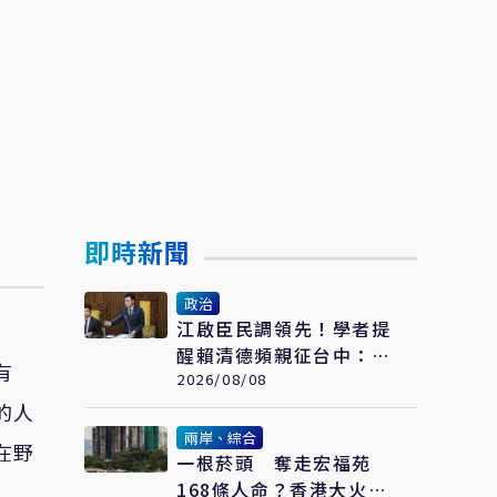
即時新聞
政治
江啟臣民調領先！學者提
醒賴清德頻親征台中：應
有
先強化「這部分」
2026/08/08
的人
兩岸、綜合
在野
一根菸頭 奪走宏福苑
168條人命？香港大火調