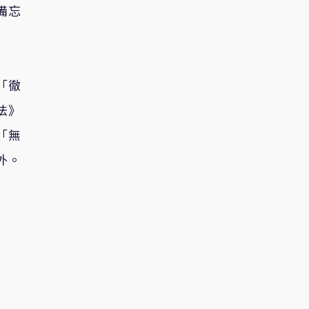
備忘
「徹
法》
「無
外。