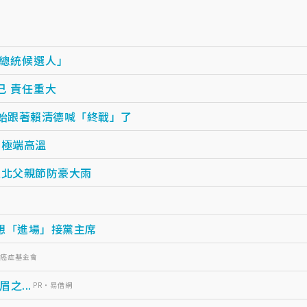
的總統候選人」
己 責任重大
開始跟著賴清德喊「終戰」了
度極端高溫
以北父親節防豪大雨
想「進場」接黨主席
灣癌症基金會
...
PR・易借網