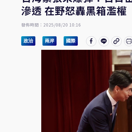
滲透 在野怒轟黑箱濫權
發佈時間：2025/08/20 10:16
政治
兩岸
國際