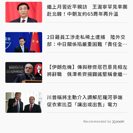
繼上月習近平親訪 王滬寧罕見率團
赴北韓！中朝友約65周年再升溫
2日籍員工涉走私稀土遭捕 陸外交
部：中日關係陷嚴重困難「責任全在
日方」
【伊朗危機】傳與穆傑塔巴意見相左
將辭職 佩澤希齊揚闢謠堅稱會繼續
總統職務
川普稱將主動介入調解尼羅河爭端
促衣索比亞「讓出或出售」電力
Recommended by