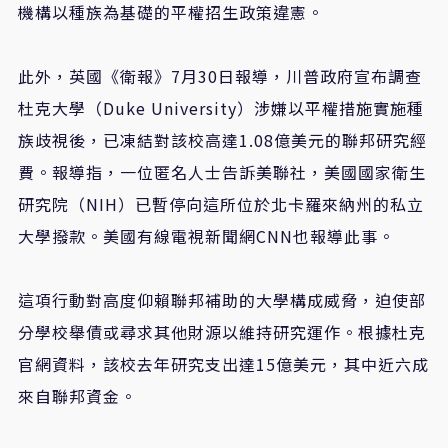
機構以種族為基礎的平權招生政策違憲。
此外，英國《衛報》7月30日報導，川普政府宣布調查
杜克大學（Duke University）涉嫌以平權措施實施種
族歧視後，已凍結對該校高達1.08億美元的聯邦研究經
費。報導指，一位匿名人士告訴美聯社，美國國家衛生
研究院（NIH）已暫停向這所位於北卡羅來納州的私立
大學撥款。美國有線電視新聞網CNN也報導此事。
這項行動對高度仰賴聯邦補助的大學構成威脅，迫使部
分學校舉債或尋求其他財源以維持研究運作。根據杜克
官網資料，該校去年研究支出達15億美元，其中近六成
來自聯邦資金。