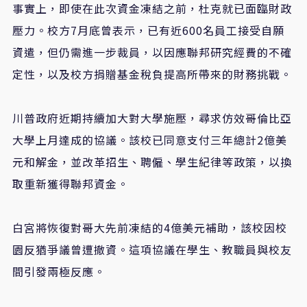
事實上，即使在此次資金凍結之前，杜克就已面臨財政
壓力。校方7月底曾表示，已有近600名員工接受自願
資遣，但仍需進一步裁員，以因應聯邦研究經費的不確
定性，以及校方捐贈基金稅負提高所帶來的財務挑戰。
川普政府近期持續加大對大學施壓，尋求仿效哥倫比亞
大學上月達成的協議。該校已同意支付三年總計2億美
元和解金，並改革招生、聘僱、學生紀律等政策，以換
取重新獲得聯邦資金。
白宮將恢復對哥大先前凍結的4億美元補助，該校因校
園反猶爭議曾遭撤資。這項協議在學生、教職員與校友
間引發兩極反應。