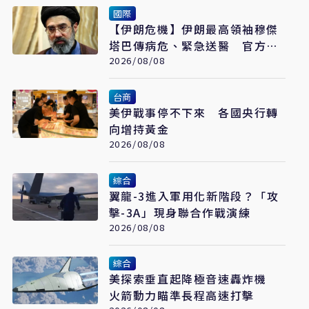
國際
【伊朗危機】伊朗最高領袖穆傑
塔巴傳病危、緊急送醫 官方未
證實
2026/08/08
台商
美伊戰事停不下來 各國央行轉
向增持黃金
2026/08/08
綜合
翼龍-3進入軍用化新階段？「攻
擊-3A」現身聯合作戰演練
2026/08/08
綜合
美探索垂直起降極音速轟炸機
火箭動力瞄準長程高速打擊