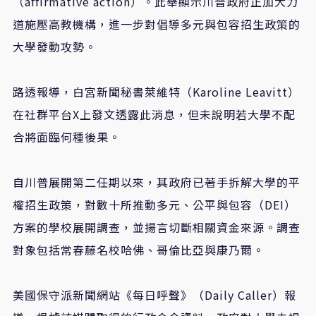
（affirmative action）。
此舉顯示川普政府正加大力
道施壓高教機構，進一步對倡導多元與包容招生政策的
大學發動攻勢。
路透報導，白宮新聞秘書萊維特（Karoline Leavitt）
在社群平台X上發文透露此消息，但未說明若大學不配
合將面臨何種後果。
自川普展開第二任期以來，其政府已著手拆解大學的平
權招生政策，對數十所推動多元、公平與包容（DEI）
方案的學校展開調查，並揚言切斷相關資金來源。
調查
對象包括常春藤名校哈佛、哥倫比亞與康乃爾。
美國保守派新聞網站《每日呼聲》（Daily Caller）報