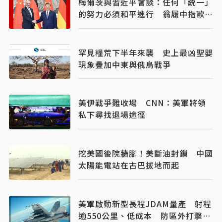
梅爾茨與習近平會談：任何「統一」
的努力必須和平進行 翁履中指歐洲
在美中夾縫重塑戰略
罕見糧荒下半年來襲 史上最凶聖嬰
現象疊加中東與俄烏戰爭
美伊戰爭難收場 CNN：美軍將領
私下尋找退場途徑
挖美國後院牆腳！美斷油封鎖 中國
太陽能電站在古巴拔地而起
美軍啟動新型長程JDAM量產 射程
逾550公里、低成本 防區外打擊新