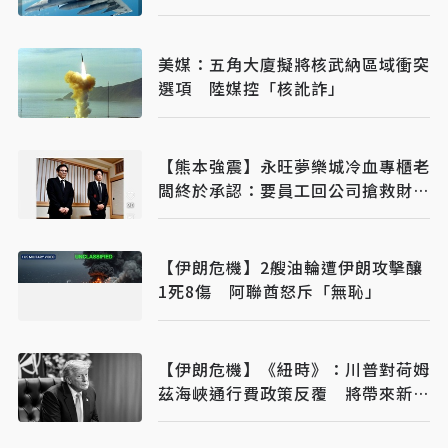
利器
美媒：五角大廈擬將核武納區域衝突
選項 陸媒控「核訛詐」
【熊本強震】永旺夢樂城冷血專櫃老
闆終於承認：要員工回公司搶救財務
才導致死亡
【伊朗危機】2艘油輪遭伊朗攻擊釀
1死8傷 阿聯酋怒斥「無恥」
【伊朗危機】《紐時》：川普對荷姆
茲海峽通行費政策反覆 將帶來新的
風險