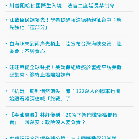
川普阻哈佛國際生入境 法官二度延長禁制令
江啟臣民調領先！學者提醒賴清德頻親征台中：應
先強化「這部分」
白海豚未到兩岸先槓上 陸宣布台灣海峽交管 陸
委會：不勞費心
旺旺案促全球聲援！美動保組織擬於習近平訪美發
起集會、籲終止揭陽姐妹市
「抗戰」勝利悄然消失 陣亡132萬人的國軍也開
始跟著賴清德喊「終戰」了
【毒油風暴】林靜儀稱「20%下架門檻衛福部負
責」 蔣萬安：政院沒人要負責？
虐殺旺旺案引爆全球公憤！三大國際動保組織聲