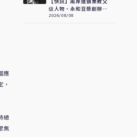
【快訊】兩岸連鎖業教父
级人物、永和豆漿創辦人
林炳生食道癌病逝 享年
2026/08/08
70歲
國應
定，
持總
聚焦