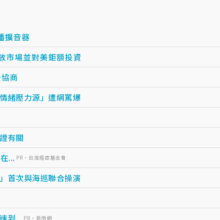
播擴音器
開放市場並對美鉅額投資
後協商
情緒壓力源」遭網罵爆
證有關
...
PR・台灣癌症基金會
」首次與海巡聯合操演
...
PR・易借網