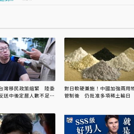
台灣移民政策縮緊 陸委
對日軟硬兼施！中國加強兩用
反送中後定居人數不足萬
管制後 仍批准多項稀土輸日