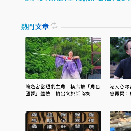
熱門文章
讓遊客當短劇主角 橫店推「角色
港人心寒
圓夢」體驗 拍出文旅新商機
會再揭：
人