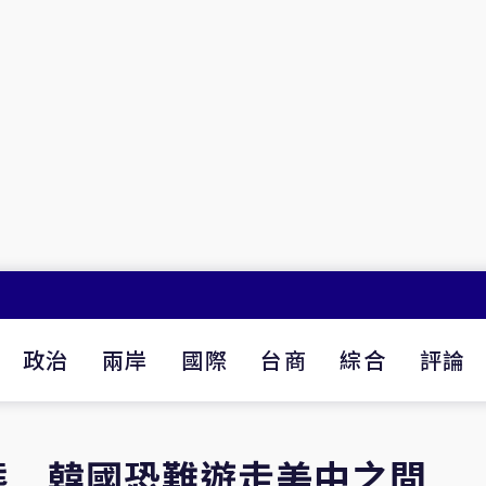
政治
兩岸
國際
台商
綜合
評論
態 韓國恐難遊走美中之間