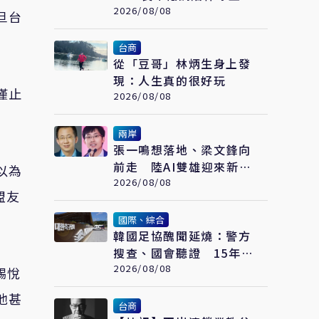
過職業生涯
2026/08/08
旦台
台商
從「豆哥」林炳生身上發
現：人生真的很好玩
僅止
2026/08/08
兩岸
張一鳴想落地、梁文鋒向
前走 陸AI雙雄迎來新一
以為
輪選擇
2026/08/08
盟友
國際、綜合
韓國足協醜聞延燒：警方
搜查、國會聽證 15年前
「不當招待」疑雲重見天
2026/08/08
錫悅
日
他甚
台商