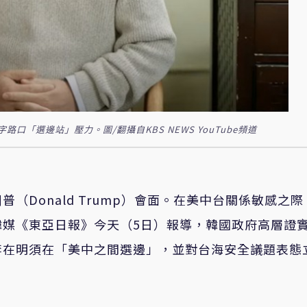
「選邊站」壓力。圖/翻攝自KBS NEWS YouTube頻道
（Donald Trump）會面。在美中台關係敏感之際
韓媒《東亞日報》今天（5日）報導，韓國政府高層證
李在明須在「美中之間選邊」，並對台海安全議題表態