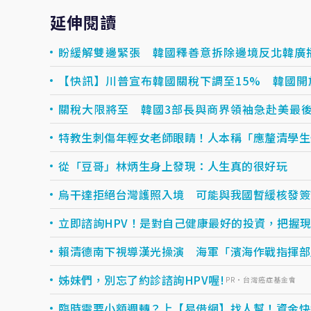
延伸閱讀
盼緩解雙邊緊張 韓國釋善意拆除邊境反北韓廣
【快訊】川普宣布韓國關稅下調至15% 韓國
關稅大限將至 韓國3部長與商界領袖急赴美最
特教生刺傷年輕女老師眼睛！人本稱「應釐清學生
從「豆哥」林炳生身上發現：人生真的很好玩
烏干達拒絕台灣護照入境 可能與我國暫緩核發簽
立即諮詢HPV！是對自己健康最好的投資，把握現在
賴清德南下視導漢光操演 海軍「濱海作戰指揮部
姊妹們，別忘了約診諮詢HPV喔!
PR・台灣癌症基金會
臨時需要小額週轉？上【易借網】找人幫！資金快速到