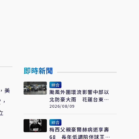
即時新聞
綜合
，美
颱風外圍環流影響中部以
北防豪大雨 花蓮台東需
實，
防焚風
2026/08/09
立
綜合
梅西父親豪爾赫病逝享壽
68 長年低調陪伴球王走