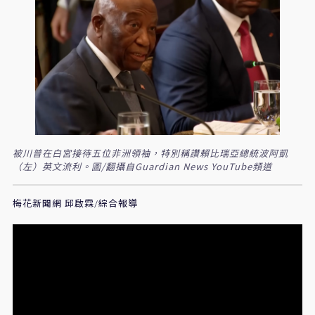
被川普在白宮接待五位非洲領袖，特別稱讚賴比瑞亞總統波阿凱
（左）英文流利。圖/翻攝自Guardian News YouTube頻道
梅花新聞網 邱啟霖/綜合報導