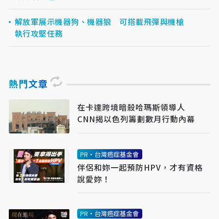
解放軍展示機器狗、機器狼 可搭載飛彈與機槍
執行攻堅任務
熱門文章
在卡達跨境暗殺哈瑪斯領導人
CNN揭以色列籌劃數月行動內幕
PR・台灣癌症基金會
伴侶和妳一起預防HPV，才有資格
說愛妳！
PR・台灣癌症基金會