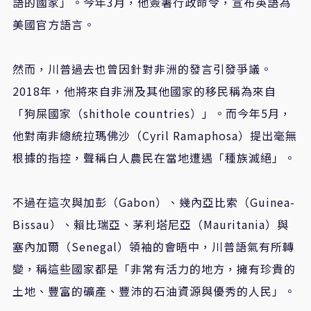
語的國家」。今年3月，他簽署行政命令，宣布英語為
美國官方語言。
然而，川普過去也曾因針對非洲的發言引發爭議。
2018年，他將來自非洲及其他國家的移民稱為來自
「狗屎國家（shithole countries）」。而今年5月，
他對南非總統拉瑪佛沙（Cyril Ramaphosa）提出毫無
根據的指控，聲稱白人農民在當地遭遇「種族滅絕」。
不過在這次與加彭（Gabon）、幾內亞比索（Guinea-
Bissau）、賴比瑞亞、茅利塔尼亞（Mauritania）與
塞內加爾（Senegal）領袖的會晤中，川普語氣有所轉
變，稱這些國家都是「非常有活力的地方，擁有珍貴的
土地、豐富的礦產、豐沛的石油資源與優秀的人民」。