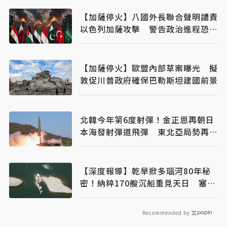
【加薩停火】八國外長聯合聲明譴責
以色列加薩攻擊 警告政治進程恐全
面脫軌
【加薩停火】歐盟內部草案曝光 擬
敦促川普政府確保巴勒斯坦建國前景
北韓今年第6度射彈！金正恩再朝日
本海發射彈道飛彈 東北亞局勢再升
溫
【深度報導】乾旱掀多瑙河80年秘
密！納粹170艘沉船重見天日 塞爾
維亞砸數億清障救航運命脈
Recommended by