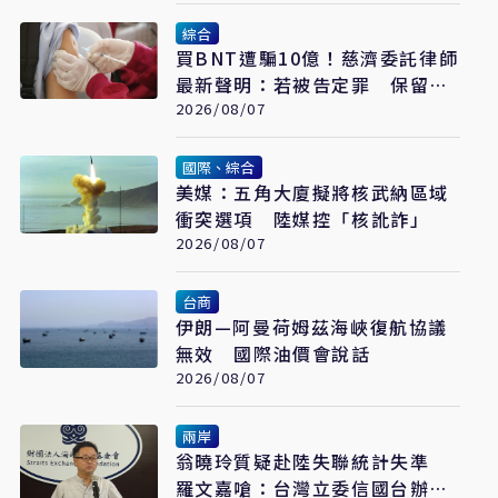
綜合
買BNT遭騙10億！慈濟委託律師
最新聲明：若被告定罪 保留民
事請求賠償
2026/08/07
國際、綜合
美媒：五角大廈擬將核武納區域
衝突選項 陸媒控「核訛詐」
2026/08/07
台商
伊朗—阿曼荷姆茲海峽復航協議
無效 國際油價會說話
2026/08/07
兩岸
翁曉玲質疑赴陸失聯統計失準
羅文嘉嗆：台灣立委信國台辦說