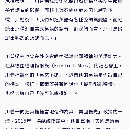
尼揚蒂說：「川普總統清楚地聽出賴比瑞亞英語中那股
美式語音的影響，而賴比瑞亞總統並未因此感到不
悅。」她說：「我們知道英語有各種腔調與變體，而他
聽出那種源自美式英語的語音，對我們而言，那只是辨
認出熟悉的語調而已。」
川普過去也曾在外交會晤中稱讚他國領袖的英語能力。
在與德國總理梅爾茨（Friedrich Merz）的記者會上，
川普稱讚他的「英文不錯」，還問他的英語是否跟自己
的德語一樣好。梅爾茨笑著回說他「幾乎都能聽懂」，
也努力讓自己「儘可能講得好」。
川普一向把英語語言地位作為其「美國優先」政策的一
環。2015年一場總統辯論中，他曾聲稱「美國是講英