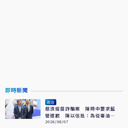
即時新聞
政治
慈濟疫苗詐騙案 陳時中要求藍
營道歉 陳以信批：為從毒油案
脫身
2026/08/07