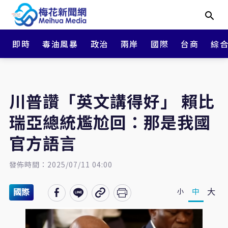
即時
毒油風暴
政治
兩岸
國際
台商
綜
川普讚「英文講得好」 賴比
瑞亞總統尷尬回：那是我國
官方語言
發佈時間：2025/07/11 04:00
大
中
小
國際