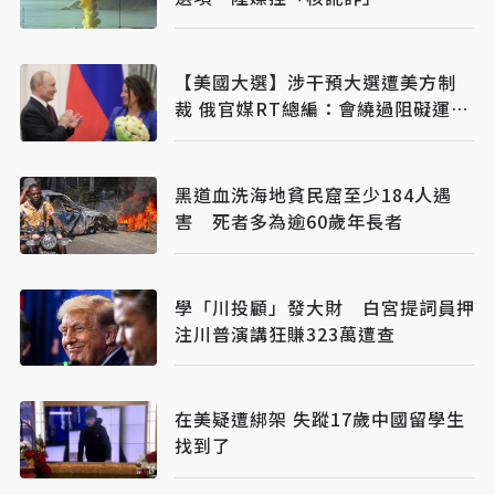
【美國大選】涉干預大選遭美方制
裁 俄官媒RT總編：會繞過阻礙運作
下去
黑道血洗海地貧民窟至少184人遇
害 死者多為逾60歲年長者
學「川投顧」發大財 白宮提詞員押
注川普演講狂賺323萬遭查
在美疑遭綁架 失蹤17歲中國留學生
找到了