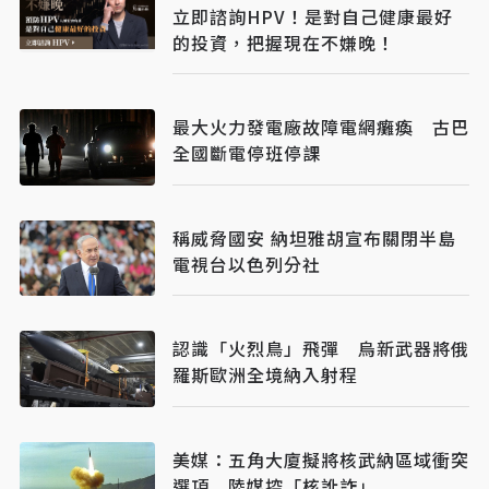
立即諮詢HPV！是對自己健康最好
的投資，把握現在不嫌晚！
最大火力發電廠故障電網癱瘓 古巴
全國斷電停班停課
稱威脅國安 納坦雅胡宣布關閉半島
電視台以色列分社
認識「火烈鳥」飛彈 烏新武器將俄
羅斯歐洲全境納入射程
美媒：五角大廈擬將核武納區域衝突
選項 陸媒控「核訛詐」