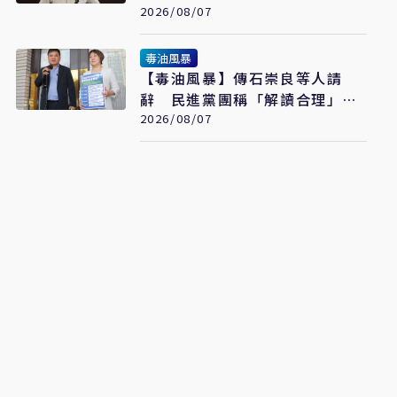
謊話
2026/08/07
毒油風暴
【毒油風暴】傳石崇良等人請
辭 民進黨團稱「解讀合理」：
但地方不要都甩鍋中央
2026/08/07