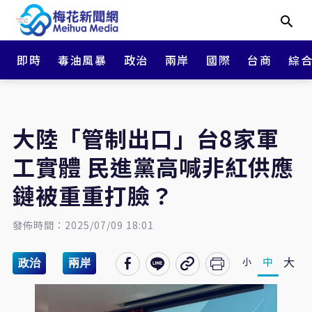
即時
毒油風暴
政治
兩岸
國際
台商
綜
大陸「管制出口」台8家軍
工實體 民進黨高喊非紅供應
鏈被重重打臉？
發佈時間：2025/07/09 18:01
大
中
小
政治
兩岸