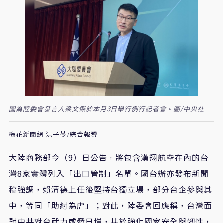
圖為陸委會發言人梁文傑於本月3日舉行例行記者會。圖/中央社
梅花新聞網 洪子苓/綜合報導
大陸商務部今（9）日公告，將包含漢翔航空在內的台
灣8家實體列入「出口管制」名單。國台辦亦發布新聞
稿強調，賴清德上任後堅持台獨立場，部分台企參與其
中，等同「助紂為虐」；對此，陸委會回應稱，台灣面
對中共對台武力威脅日增，基於強化國家安全與韌性，