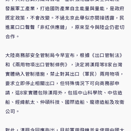
發展軍工產業，打造國防產業自主能量與量能，是政府
既定政策，不會改變。不過北京此舉似亦間接透露，民
進黨口口聲聲「非紅供應鏈」，原來至今與陸企仍密切
合作。
大陸商務部安全管制局今早宣布，根據《出口管制法》
和《兩用物項出口管制條例》，決定將漢翔等8家台灣
實體納入管制措施，禁止對其出口（軍民）兩用物項，
要求立即停止相關出口，但特殊情況下可向商務部申
請，這8家實體包除漢翔外，包括中山科學院、中信造
船、經緯航太、仲碩科技、國際造船、龍德造船及攻衛
公司。
對此，漢翔今回應指出，目前軍用飛機並未使用中國大