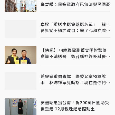
僅暫緩：民進黨政府已無法與民同憂
卓揆「重送中選會落選名單」 賴士
葆批拗不過才改口：鐵了心和立院對
立
【快訊】74歲聯電副董宣明智驚傳
意識不清送醫 急召腦神經外科醫開
刀
藍提案重罰毒駕 綠委又拿預算說
事 林沛祥罕見動怒：現在是你們在
治理國家
安倍昭惠挺台南！捐200萬日圓助災
後重建 12月親赴紀念館動土