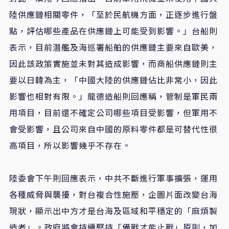
陸供應鏈相關零件，「至於民航機方面，正逐步進行盤
點，評估哪些產品在供應鏈上可能受到影響。」台船則
表示，目前潛艦及海巡署船舶的供應鏈主要來自歐美，
因此該政策實施並未對其造成影響，而商船供應鏈則主
要以日韓為主，「中國大陸的供應鏈佔比非常小，因此
影響也相對有限。」龍德造船則回應稱，管制是軍民兩
用項目，目前還不確定公司哪些項目受影響，但軍用不
會受影響，且公司來自中國的原料零件都是可替代性很
高項目，所以影響幾乎不存在。
陸委會下午則回應表示，中共不斷進行軍事擴張，運用
各種威脅與襲擾，對台複合性施壓，企圖片面改變台海
現狀，顯示出中方才是台海及區域和平穩定的「麻煩製
造者」。政府將會持續堅持「備戰才能止戰」原則，加