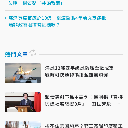
失明 網質疑「共融教育」
慈濟買疫苗遭詐10億 楊渡重貼4年前文章痛批：
若非政府阻擋會這樣嗎？
熱門文章
海巡12艘安平級巡防艦全數成軍
戰時可快速轉換掛載雄風飛彈
賴清德創下民主惡例！民團揭「直接
興建社宅恐變0戶」 劉世芳駁：以
偏概全
擋不住美國施壓？郭正亮曝印度移工