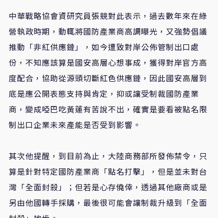
中華戰略協會資研究員張競對此表示，過去數年來在綠
營執政時期，動輒將國防產業商高調曝光，又強勢倡議
推動「非紅供應鏈」，如今遭致對岸公佈管制出口處
份，不知應該算是國安高層心想事成，獲得對岸官方高
度配合，協助從源頭切斷紅色供應鏈，因此國安高層到
底是應公開表態支持與肯定，抑或讓受制裁國防產業
商，變成啞巴吃黃蓮有苦說不出，確實是要看被點名限
制出口企業未來產能是否受到影響。
其次他提醒，到目前為止，大陸商務部所發佈禁令，只
算是針對特定國防產業商「點名打擊」，但是並未對台
灣「全面封殺」；但若是心存僥倖，透過其他廠商或是
另由他國轉手採購，最後很可能會讓制裁升級到「全面
封殺」地步。