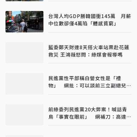
台灣人均GDP勝韓國衝145萬 月薪
中位數卻僅4萬陷「體感貧窮」
藍委鄭天財連8天搭火車站票赴花蓮
救災 王鴻薇怒問：綠媒會報導嗎
民進黨性平部稱白營女性是「禮
物」 網批：可以談前三立副總兒性
侵案嗎
前綠委列民進黨20大弊案！喊話青
鳥「事實在眼前」 網補刀：高達
50個國家隊