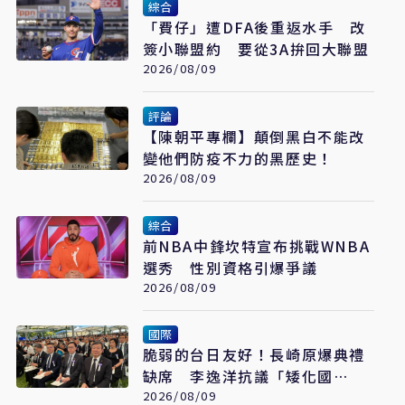
綜合
「費仔」遭DFA後重返水手 改
簽小聯盟約 要從3A拚回大聯盟
2026/08/09
評論
【陳朝平專欄】顛倒黑白不能改
變他們防疫不力的黑歷史！
2026/08/09
綜合
前NBA中鋒坎特宣布挑戰WNBA
選秀 性別資格引爆爭議
2026/08/09
國際
脆弱的台日友好！長崎原爆典禮
缺席 李逸洋抗議「矮化國
格」：日媒揭長崎特殊安排
2026/08/09