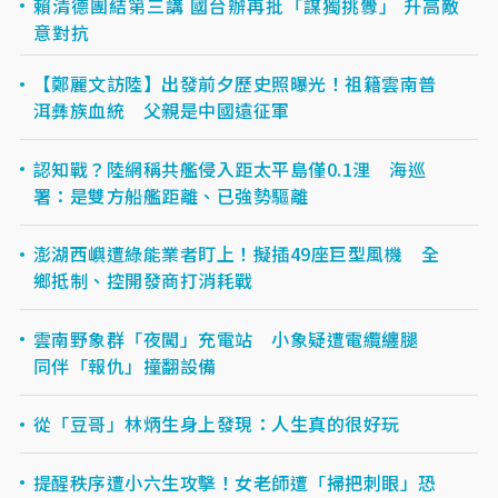
賴清德團結第三講 國台辦再批「謀獨挑釁」 升高敵
意對抗
【鄭麗文訪陸】出發前夕歷史照曝光！祖籍雲南普
洱彝族血統 父親是中國遠征軍
認知戰？陸網稱共艦侵入距太平島僅0.1浬 海巡
署：是雙方船艦距離、已強勢驅離
澎湖西嶼遭綠能業者盯上！擬插49座巨型風機 全
鄉抵制、控開發商打消耗戰
雲南野象群「夜闖」充電站 小象疑遭電纜纏腿
同伴「報仇」撞翻設備
從「豆哥」林炳生身上發現：人生真的很好玩
提醒秩序遭小六生攻擊！女老師遭「掃把刺眼」恐