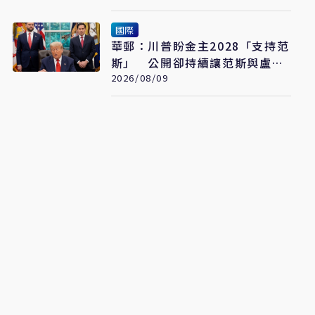
國際
華郵：川普盼金主2028「支持范
斯」 公開卻持續讓范斯與盧比
奧較勁接班
2026/08/09