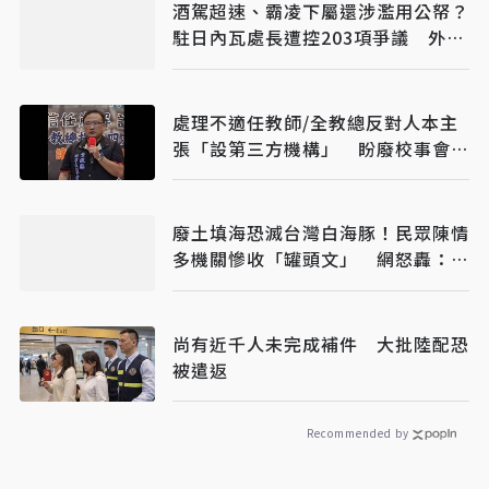
酒駕超速、霸凌下屬還涉濫用公帑？
駐日內瓦處長遭控203項爭議 外交
部啟動調查
處理不適任教師/全教總反對人本主
張「設第三方機構」 盼廢校事會
議、案件分流
廢土填海恐滅台灣白海豚！民眾陳情
多機關慘收「罐頭文」 網怒轟：骯
髒政府
尚有近千人未完成補件 大批陸配恐
被遣返
Recommended by