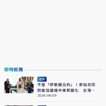
即時新聞
國際
不是「伊斯蘭北約」！麥加共同
防衛協議揭中東新變化 台灣該
看懂「多層次安全」
2026/08/09