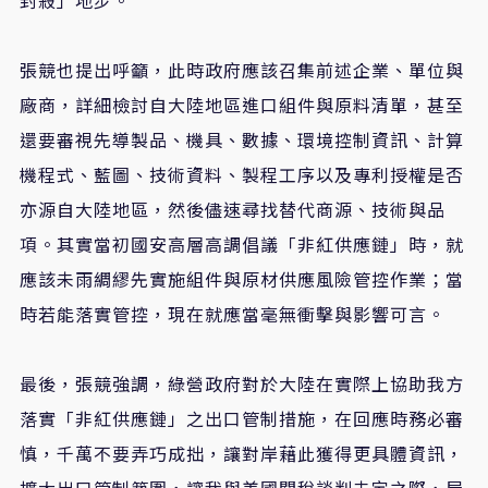
張競也提出呼籲，此時政府應該召集前述企業、單位與
廠商，詳細檢討自大陸地區進口組件與原料清單，甚至
還要審視先導製品、機具、數據、環境控制資訊、計算
機程式、藍圖、技術資料、製程工序以及專利授權是否
亦源自大陸地區，然後儘速尋找替代商源、技術與品
項。其實當初國安高層高調倡議「非紅供應鏈」時，就
應該未雨綢繆先實施組件與原材供應風險管控作業；當
時若能落實管控，現在就應當毫無衝擊與影響可言。
最後，張競強調，綠營政府對於大陸在實際上協助我方
落實「非紅供應鏈」之出口管制措施，在回應時務必審
慎，千萬不要弄巧成拙，讓對岸藉此獲得更具體資訊，
擴大出口管制範圍，讓我與美國關稅談判未定之際，屋