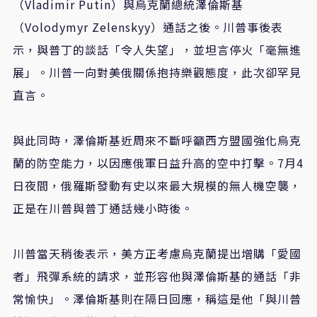
（Vladimir Putin）與烏克蘭總統澤倫斯基
（Volodymyr Zelenskyy）通話之後。川普事後表
示，與普丁的談話「令人失望」，並坦言停火「毫無進
展」。川普一向對美俄關係抱持樂觀態度，此次卻罕見
直言。
與此同時，澤倫斯基近周來不斷呼籲西方盟國強化烏克
蘭的防空能力，以因應俄軍日益升高的空中打擊。7月4
日夜間，俄羅斯發動有史以來最大規模的無人機空襲，
正是在川普與普丁通話幾小時後。
川普當天稍後表示，美方正考慮烏克蘭提出增購「愛國
者」飛彈系統的請求，並形容他與澤倫斯基的通話「非
常愉快」。澤倫斯基則在隔日回應，稱這是他「與川普