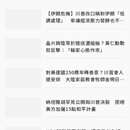
【伊朗危機】川普改口稱對伊朗「低
調處理」 寧讓經濟壓力發酵也不急
於動武
晶片銷陸等於贈送濃縮鈾？黃仁勳動
怒反擊：「輸家心態作祟」
對美建國250周年釋善意？川習會人
道安排 大陸家庭教會牧師金明日獲
釋抵美
納坦雅胡罕見公開與川普決裂 拒絕
美方加薩15點和平計畫