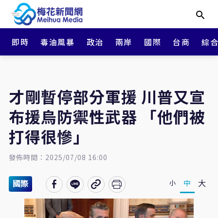
即時
毒油風暴
政治
兩岸
國際
台商
綜
才剛暫停部分軍援 川普又宣
布援烏防禦性武器 「他們被
打得很慘」
發佈時間：2025/07/08 16:00
大
中
小
國際