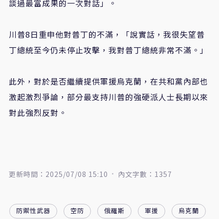
談過最富成果的一次對話」。
川普8日重申他對普丁的不滿，「說實話，我很失望普
丁總統至今仍未停止攻擊，我對普丁總統非常不滿。」
此外，對於是否繼續提供軍援烏克蘭，在共和黨內部也
激起激烈爭論，部分最支持川普的強硬派人士長期以來
對此強烈反對。
更新時間：2025/07/08 15:10
內文字數：1357
防禦性武器
空防
俄羅斯
軍援
烏克蘭