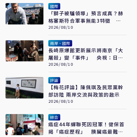
國際
「獅子被驢領導」預言成真？赫
格塞斯符合軍事無能3特徵
《軍事無能心理學》半世紀後受
2026/08/10
矚目
兩岸、國際
長崎原爆館更新展示將南京「大
屠殺」變「事件」 央視：日本
又在偷改歷史
2026/08/10
評論
【梅花評論】陳佩琪及民眾黨幹
部訪陸 兩岸交流與政策的啟示
2026/08/10
綜合
癌症44年蟬聯死因冠軍！健保首
揭「癌症歷程」 胰臟癌最難