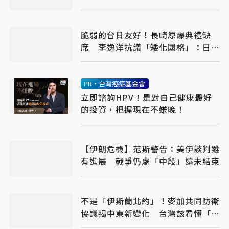
脆弱的台日友好！長崎原爆典禮缺
席 李逸洋抗議「矮化國格」：日媒
揭長崎特殊安排
PR・台灣癌症基金會
立即諮詢HPV！是對自己健康最好
的投資，把握現在不嫌晚！
【伊朗危機】范斯警告：美伊談判雖
有進展 戰爭仍處「中段」遠未結束
不是「伊斯蘭北約」！麥加共同防衛
協議揭中東新變化 台灣該看懂「多
層次安全」