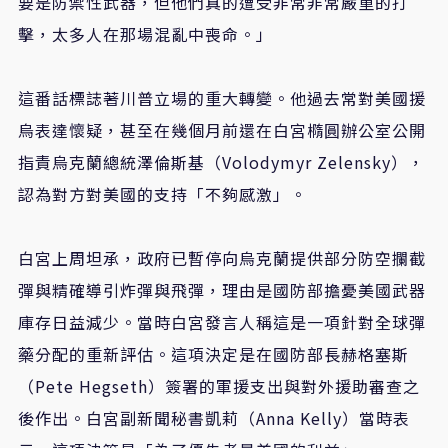
要是防禦性武器，但他們真的遭受非常非常嚴重的打
擊，太多人在那場混亂中喪命。」
這番話標誌著川普立場的重大轉變。他過去常對美國援
烏表達懷疑，甚至在幾個月前還在白宮橢圓辦公室公開
指責烏克蘭總統澤倫斯基（Volodymyr Zelensky），
認為對方對美國的支持「不夠感激」。
白宮上周坦承，政府已暫停向烏克蘭提供部分防空攔截
彈與精確導引炸彈與飛彈，理由是國防部擔憂美國武器
庫存日益減少。當時白宮發言人稱這是一項針對全球彈
藥分配的重新評估。這項決定是在國防部長赫格塞斯
（Pete Hegseth）簽署的軍援支出與對外援助審查之
後作出。白宮副新聞秘書凱莉（Anna Kelly）當時表