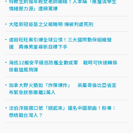
特教生刺傷年輕女老師眼睛！人本稱「應釐清學生
情緒壓力源」遭網罵爆
大陸新冠疫苗之父楊曉明 傳被判處死刑
虐殺旺旺案引爆全球公憤！三大國際動保組織聲
援 再傳男童尋新目標下手
海巡12艘安平級巡防艦全數成軍 戰時可快速轉換
掛載雄風飛彈
加拿大野火猶如「炸彈爆炸」 英屬哥倫比亞省宣
布緊急狀態撤離2萬人
沈伯洋競選口號「順起來」撞名中國歌曲！粉專：
想統戰台灣人？