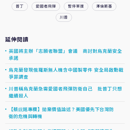
普丁
愛國者飛彈
暫停軍援
澤倫斯基
川普
延伸閱讀
英國將主辦「志願者聯盟」會議 商討對烏克蘭安全
承諾
烏克蘭發現俄羅斯無人機含中國製零件 安全局啟動戰
爭罪調查
川普稱烏克蘭急需愛國者飛彈防衛自己 批普丁只想
繼續殺人
【蔡鎤銘專欄】拋棄價值論述？美國優先下台灣防
衛的危機與轉機