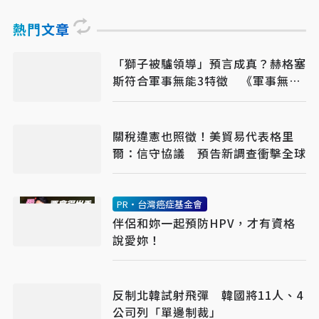
熱門文章
「獅子被驢領導」預言成真？赫格塞
斯符合軍事無能3特徵 《軍事無能
心理學》半世紀後受矚目
關稅違憲也照徵！美貿易代表格里
爾：信守協議 預告新調查衝擊全球
PR・台灣癌症基金會
伴侶和妳一起預防HPV，才有資格
說愛妳！
反制北韓試射飛彈 韓國將11人、4
公司列「單邊制裁」