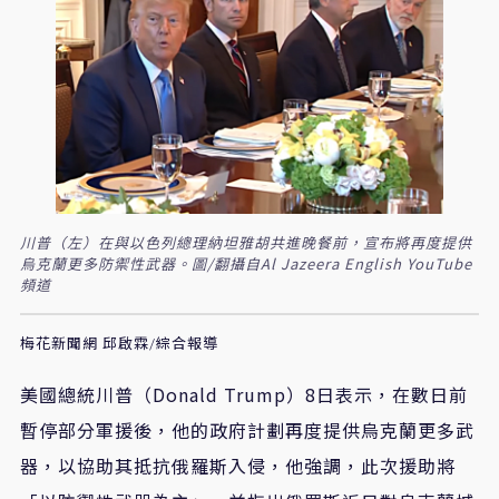
川普（左）在與以色列總理納坦雅胡共進晚餐前，宣布將再度提供
烏克蘭更多防禦性武器。圖/翻攝自Al Jazeera English YouTube
頻道
梅花新聞網 邱啟霖/綜合報導
美國總統川普（Donald Trump）8日表示，在數日前
暫停部分軍援後，他的政府計劃再度提供烏克蘭更多武
器，以協助其抵抗俄羅斯入侵，他強調，此次援助將