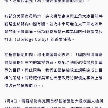
示，這項決策是「為了優先考量美國的利益」。
有部分美國官員暗示，這次援助審查與五角大廈目前將
戰略重點轉向中國有關，並為未來可能在太平洋地區爆
發的衝突做準備。這項戰略調整已成為國防部政策次長
柯比（Elbridge Colby）的首要任務。
在暫停援助期間，柯比曾發聲明表示：「國防部將持續
向總統提出有力的軍援方案，以配合他終結這場悲劇戰
爭的目標。與此同時，我們正嚴格檢視並調整達成此目
標的策略，同時確保美軍在因應政府防衛優先事項上維
持必要的備戰能力。」
7月4日，俄羅斯對烏克蘭首都基輔發動大規模無人機與