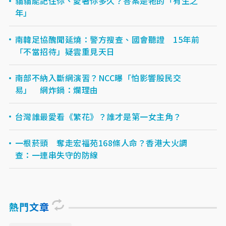
貓貓能記住你、愛著你多久？答案是牠的「有生之
年」
南韓足協醜聞延燒：警方搜查、國會聽證 15年前
「不當招待」疑雲重見天日
南部不納入斷網演習？NCC曝「怕影響股民交
易」 網炸鍋：爛理由
台灣誰最愛看《繁花》？誰才是第一女主角？
一根菸頭 奪走宏福苑168條人命？香港大火調
查：一連串失守的防線
熱門文章