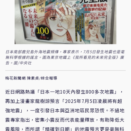
日本南部鹿兒島外海地震頻傳，專家表示，7月5日發生地震也是毫
無科學根據的謠言。圖為東京地鐵上《我所看見的未來完全版》廣
告。圖/中央社
梅花新聞網 陳素貞/綜合報導
近日網路熱議「日本一地10天內發生800多次地震」，
再加上漫畫家龍樹諒預言「2025年7月5日凌晨將有超
強地震」，一度引發日本與亞洲地區民眾恐慌。不過地
震專家指出，密集小震反而代表能量釋放，有助降低大
震風險，而所謂「精確到日期」的地震預言更是毫無科