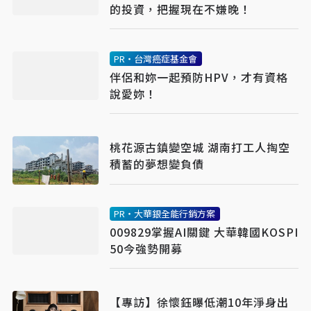
的投資，把握現在不嫌晚！
PR・台灣癌症基金會
伴侶和妳一起預防HPV，才有資格
說愛妳！
桃花源古鎮變空城 湖南打工人掏空
積蓄的夢想變負債
PR・大華銀全能行銷方案
009829掌握AI關鍵 大華韓國KOSPI
50今強勢開募
【專訪】徐懷鈺曝低潮10年淨身出