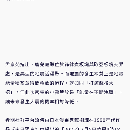
尹京苑指出，鹿兒島縣位於菲律賓板塊與歐亞板塊交界
處，是典型的地震活躍帶。而地震的發生本質上是地殼
能量積蓄並瞬間釋放的過程，就如同「打遊戲攢大
招」。但此次密集的小震等於是「能量在不斷洩壓」，
讓未來發生大震的機率相對降低。
近期社群平台流傳由日本漫畫家龍樹諒在1990年代作
品《末日預言》中提出的「2025年7月5日凌晨4時18