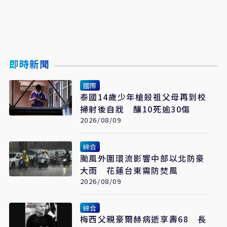
即時新聞
國際
泰國14歲少年槍殺祖父母再到校
掃射後自戕 釀10死逾30傷
2026/08/09
綜合
颱風外圍環流影響中部以北防豪
大雨 花蓮台東需防焚風
2026/08/09
綜合
梅西父親豪爾赫病逝享壽68 長