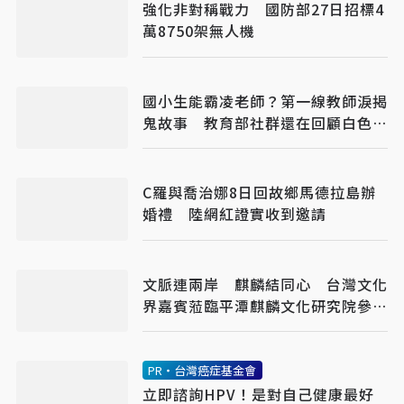
強化非對稱戰力 國防部27日招標4
萬8750架無人機
國小生能霸凌老師？第一線教師淚揭
鬼故事 教育部社群還在回顧白色恐
怖
C羅與喬治娜8日回故鄉馬德拉島辦
婚禮 陸網紅證實收到邀請
文脈連兩岸 麒麟結同心 台灣文化
界嘉賓蒞臨平潭麒麟文化研究院參訪
交流
PR・台灣癌症基金會
立即諮詢HPV！是對自己健康最好