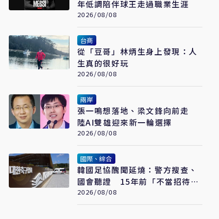
年低調陪伴球王走過職業生涯
2026/08/08
台商
從「豆哥」林炳生身上發現：人
生真的很好玩
2026/08/08
兩岸
張一鳴想落地、梁文鋒向前走
陸AI雙雄迎來新一輪選擇
2026/08/08
國際、綜合
韓國足協醜聞延燒：警方搜查、
國會聽證 15年前「不當招待」
疑雲重見天日
2026/08/08