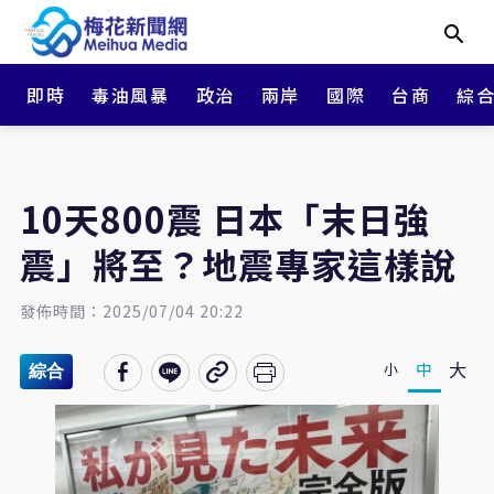
即時
毒油風暴
政治
兩岸
國際
台商
綜
10天800震 日本「末日強
震」將至？地震專家這樣說
發佈時間：2025/07/04 20:22
大
中
小
綜合