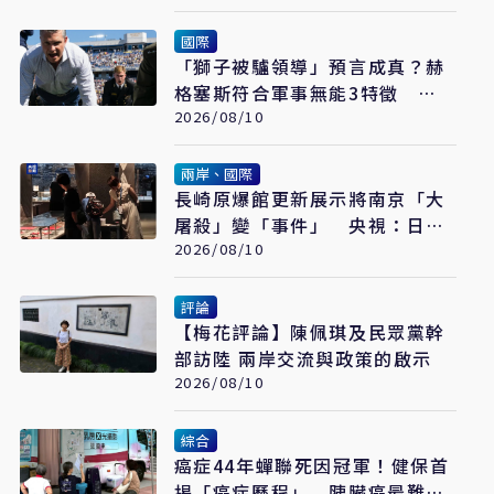
國際
「獅子被驢領導」預言成真？赫
格塞斯符合軍事無能3特徵
《軍事無能心理學》半世紀後受
2026/08/10
矚目
兩岸、國際
長崎原爆館更新展示將南京「大
屠殺」變「事件」 央視：日本
又在偷改歷史
2026/08/10
評論
【梅花評論】陳佩琪及民眾黨幹
部訪陸 兩岸交流與政策的啟示
2026/08/10
綜合
癌症44年蟬聯死因冠軍！健保首
揭「癌症歷程」 胰臟癌最難