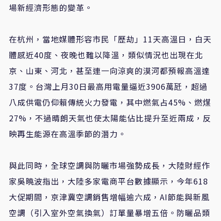
場新經濟形態的變革。
在杭州，當地媒體形容市民「歷劫」11天高溫日，白天
體感近40度、夜晚也難以降溫，類似情況也出現在北
京、山東、河北，甚至連一向涼爽的漠河都預報高溫達
37度。台灣上月30日最高用電量逼近3906萬瓩，超過
八成供電仍仰賴傳統火力發電，其中燃氣占45%、燃煤
27%，不過晴朗天氣也使太陽能佔比提升至近兩成，反
映再生能源在高溫季節的潛力。
與此同時，全球空調與防曬市場強勢成長，大陸財經作
家吳曉波指出，大陸多家電商平台數據顯示，今年618
大促期間，京津冀空調銷售增幅逾六成，AI節能與新風
空調（引入室外空氣換氣）訂單量暴增五倍。防曬品類