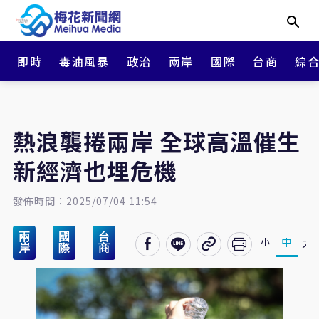
即時
毒油風暴
政治
兩岸
國際
台商
綜
熱浪襲捲兩岸 全球高溫催生
新經濟也埋危機
發佈時間：2025/07/04 11:54
兩
國
台
大
中
小
岸
際
商