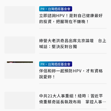
PR・台灣癌症基金會
立即諮詢HPV！是對自己健康最好
的投資，把握現在不嫌晚！
綠營大老洪奇昌出席北京論壇 台上
喊話：堅決反對台獨
PR・台灣癌症基金會
伴侶和妳一起預防HPV，才有資格
說愛妳！
中共21大人事重組！紐時：習近平
倚重蔡奇延長執政布局 掌控人事與
忠誠審查機制