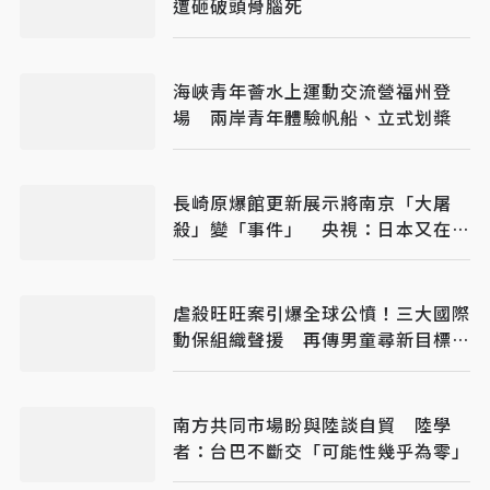
遭砸破頭骨腦死
海峽青年薈水上運動交流營福州登
場 兩岸青年體驗帆船、立式划槳
長崎原爆館更新展示將南京「大屠
殺」變「事件」 央視：日本又在偷
改歷史
虐殺旺旺案引爆全球公憤！三大國際
動保組織聲援 再傳男童尋新目標下
手
南方共同市場盼與陸談自貿 陸學
者：台巴不斷交「可能性幾乎為零」