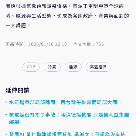
開始根據氣象預報調整價格，高溫正重塑重塑全球經
濟、能源與生活型態，也成為各國政府、產業與面對的
一大課題。
更新時間：2026/01/20 16:10
內文字數：756
GDP
冷氣
能源
高溫經濟
延伸閱讀
水氣增東部局部陣雨 西台灣午後雷雨局部大雨
核電延役有望？李敏：賴清德挺核能 只是被利益集團
綁架
發展AI 黃仁勳建議投資核能 吳誠文：不認為沒有核