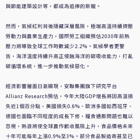
與節能建築設計等，都成為追捧的新寵。
然而，氣候紅利背後隱藏深層風險，極端高溫持續擠壓
勞動力與農業生產力，國際勞工組織預估2030年前熱
壓力將導致全球工作時數減少2.2%。氣候學者更警
告，海洋溫度持續升高正侵蝕海洋的碳吸收能力，打亂
碳循環系統，進一步推動氣候惡化。
經濟影響層面日漸顯現，安聯集團旗下研究平台
Allianz Research預估，今年大陸GDP增長將因高溫損
失近1個百分點，美國損失0.6%、歐洲多國如西班牙、
德國也面臨不同程度的成長下修，糧食通膨問題也難以
忽視，熱浪將使全球農作歉收風險上升，食品價格未來
十年可能每年上漲0.9%至3%。部分食品製造商甚至已