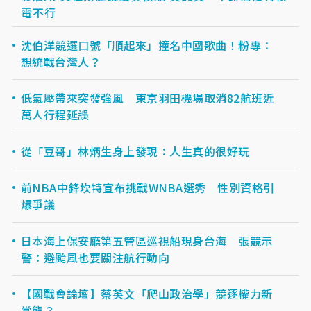
電不行
沈伯洋競選口號「順起來」撞名中國歌曲！粉專：
想統戰台灣人？
低氣壓帶來突發強風 東京羽田機場取消82航班近
萬人行程延誤
從「豆哥」林炳生身上發現：人生真的很好玩
前NBA中鋒坎特宣布挑戰WNBA選秀 性別資格引
爆爭議
日本海上保安廳第五管區巡視船現身台海 張競示
警：避颱風也要關注航行動向
【國戰會論壇】蔡英文「爬山政治學」競逐權力新
常態？