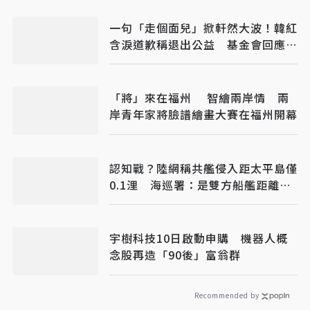
一句「走個面兒」掀軒然大波！韓紅
含淚道歉稱退出公益 基金會回應：
仍在第一線義診
「將」來在福州 智繪兩岸情 兩
岸青年家將臉譜繪畫大賽在福州開幕
認知戰？陸網稱共艦侵入距太平島僅
0.1浬 海巡署：是雙方船艦距離、
已強勢驅離
宇樹科技10日啟動申購 機器人概
念股再造「90後」富翁群
Recommended by