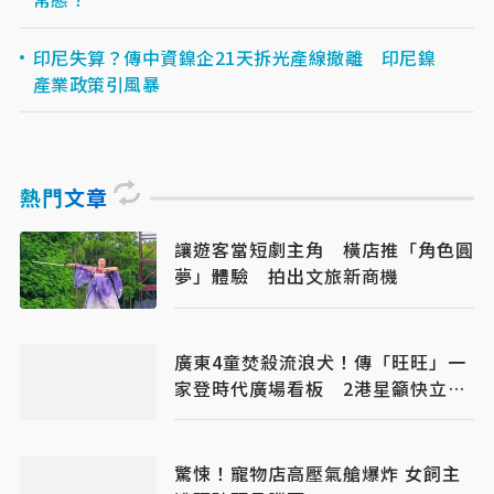
印尼失算？傳中資鎳企21天拆光產線撤離 印尼鎳
產業政策引風暴
熱門文章
讓遊客當短劇主角 橫店推「角色圓
夢」體驗 拍出文旅新商機
廣東4童焚殺流浪犬！傳「旺旺」一
家登時代廣場看板 2港星籲快立動
保法
驚悚！寵物店高壓氣艙爆炸 女飼主