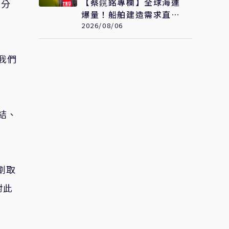
【蔡鎤銘專欄】全球海運
國分
爆量！船舶建造需求直衝
1.1億總噸
2026/08/06
我們
結、
劃取
對此