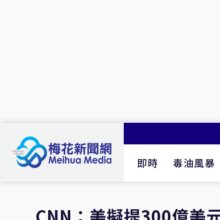
即時
毒油風暴
CNN：美擬提300億