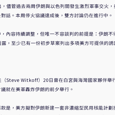
出，儘管過去兩周伊朗與以色列間發生激烈軍事交火，
後對話。本周停火協議達成後，雙方討論仍在進行中。
中，內容持續調整，但唯一不容談判的前提是：伊朗不
透露，至少已有一份初步草案列出多項美方可提供的誘
teve Witkoff）20日曾在白宮與海灣國家夥伴舉
會議就在美軍轟炸伊朗的前夕舉行。
條款是，美方擬對伊朗新建一套非濃縮型民用核能計劃