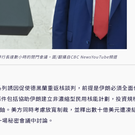
達數小時的閉門會議。圖/翻攝自CBC NewsYouTube頻道
提出一系列誘因促使德黑蘭重返核談判，前提是伊朗必須全面
條件包括協助伊朗建立非濃縮型民用核能計劃，投資規
縮鈾。美方同時考慮放寬制裁，並釋出數十億美元遭凍
一場秘密會議中討論。