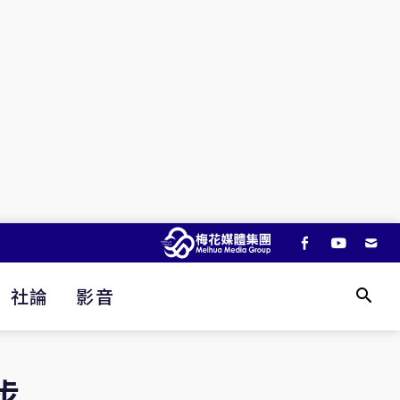
社論
影音
步