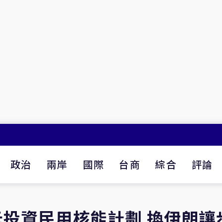
政治
兩岸
國際
台商
綜合
評論
美元投資民用核能計劃 換伊朗讓