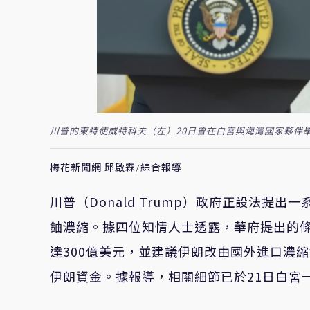
川普的東特使威特科夫（左）20日曾在白宮與海灣國家夥伴舉行長
梅花新聞網 邱啟霖/綜合報導
川普（Donald Trump）政府正設法
鈾濃縮。據四位知情人士透露，華府提出的
達300億美元，並建議伊朗改由國外進口濃
伊朗資金。據報導，相關細節已於21日白宮