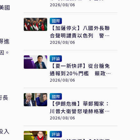
歲
2026/08/06
美國
國際
【加薩停火】八國外長聯
合聲明譴責以色列 警告
得進
加薩政治進程恐全面脫軌
2026/08/06
因。
評論
【夏一新快評】從台糖免
通報到20％門檻 賴政府
食安到底有幾套標準？
2026/08/06
行長
國際
【伊朗危機】華郵獨家：
川普大衛營怒嗆赫格塞
斯 伊朗彈藥嚴重短缺恐
2026/08/06
限縮軍事選項
投入
評論