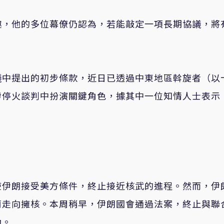
趣，他的多位幕僚仍認為，若能敲定一項長期協議，將
議中提出的初步條款，近日已透過中東地區斡旋者（以
伊停火談判中扮演關鍵角色，據其中一位知情人士表示
。
使伊朗接受美方條件，終止接近核武的進程。然而，伊
蘭走向擁核。本周稍早，伊朗國會通過法案，終止與聯
動。