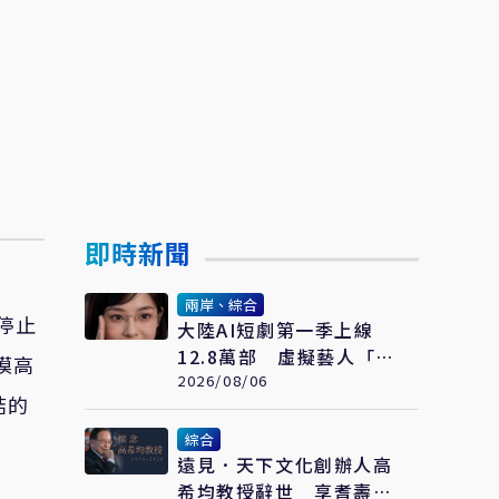
即時新聞
兩岸、綜合
停止
大陸AI短劇第一季上線
12.8萬部 虛擬藝人「方
模高
桃子」接拍美瞳廣告
2026/08/06
結的
綜合
遠見．天下文化創辦人高
希均教授辭世 享耆壽90