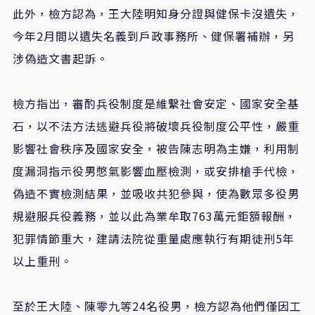
此外，檢方認為，王大陸明知身分證與健保卡沒遺失，
今年2月間以遺失名義到戶政事務所、健保署補辦，另
涉偽造文書起訴。
檢方指出，審酌兵役制度是維繫社會安定、國家安全基
石，以不法方法逃避兵役將破壞兵役制度公平性，嚴重
影響社會秩序及國家安全，被告陳志明為主嫌，利用制
度漏洞指示役男憋氣影響血壓檢測，或安排槍手代檢，
偽造不實檢測結果，並吸收共犯參與，使為數眾多役男
規避服兵役義務，並以此為業牟取763萬元鉅額報酬，
犯罪情節重大，建請法院從重量處應執行有期徒刑5年
以上重刑。
至於王大陸、陳零九等24名役男，檢方認為他們僅因工