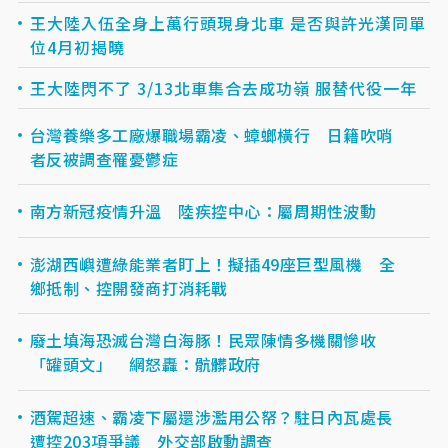
王大陸入伍全身上萬行頭現身北車 是否與許光漢同單
位4月初揭曉
王大陸閃不了 3/13北車集合去成功嶺 服替代役一年
台灣養樂多工廠爆職場霸凌、蟑螂橫行 日籍吹哨
者反被調查罹憂鬱症
南方新冠疫情升溫 陸疾控中心：屬周期性波動
澎湖西嶼遭綠能業者盯上！擬插49座巨型風機 全
鄉抵制、控開發商打消耗戰
廢土填海恐滅台灣白海豚！民眾陳情多機關慘收
「罐頭文」 網怒轟：骯髒政府
酒駕超速、霸凌下屬還涉濫用公帑？駐日內瓦處長
遭控203項爭議 外交部啟動調查