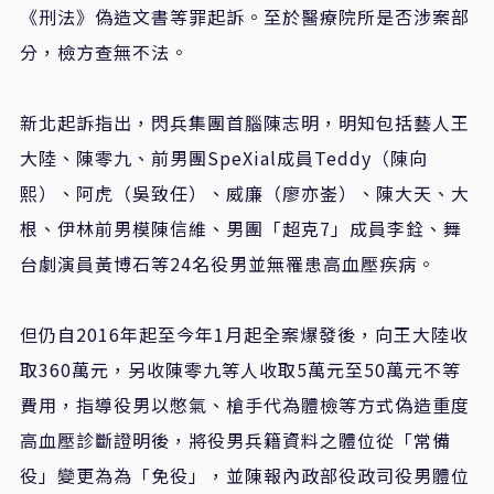
《刑法》偽造文書等罪起訴。至於醫療院所是否涉案部
分，檢方查無不法。
新北起訴指出，閃兵集團首腦陳志明，明知包括藝人王
大陸、陳零九、前男團SpeXial成員Teddy（陳向
熙）、阿虎（吳致任）、威廉（廖亦崟）、陳大天、大
根、伊林前男模陳信維、男團「超克7」成員李銓、舞
台劇演員黃博石等24名役男並無罹患高血壓疾病。
但仍自2016年起至今年1月起全案爆發後，向王大陸收
取360萬元，另收陳零九等人收取5萬元至50萬元不等
費用，指導役男以憋氣、槍手代為體檢等方式偽造重度
高血壓診斷證明後，將役男兵籍資料之體位從「常備
役」變更為為「免役」，並陳報內政部役政司役男體位