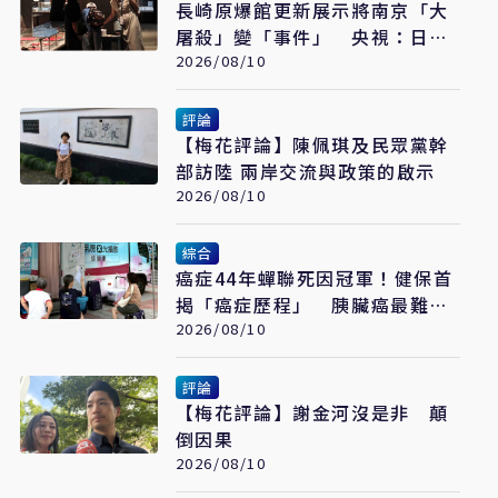
長崎原爆館更新展示將南京「大
屠殺」變「事件」 央視：日本
又在偷改歷史
2026/08/10
評論
【梅花評論】陳佩琪及民眾黨幹
部訪陸 兩岸交流與政策的啟示
2026/08/10
綜合
癌症44年蟬聯死因冠軍！健保首
揭「癌症歷程」 胰臟癌最難
治、肺癌驚見院際差41.8個百分
2026/08/10
點
評論
【梅花評論】謝金河沒是非 顛
倒因果
2026/08/10