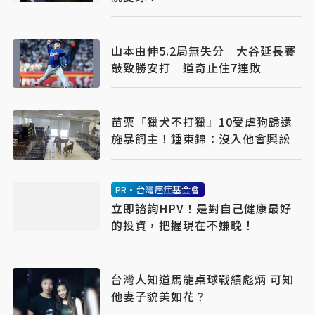
山本由伸5.2局無失分 大谷延長賽
敲致勝安打 道奇止住7連敗
苗栗「獵犬不打獵」10受虐狗歸還
施暴飼主！鍾東錦：沒入他會興訟
PR・台灣癌症基金會
立即諮詢HPV！是對自己健康最好
的投資，把握現在不嫌晚！
台灣人知道馬龍桌球戰績彪炳 可知
他妻子貌美如花？