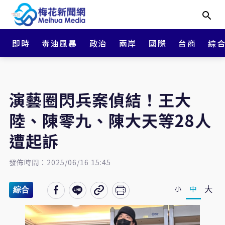
即時
毒油風暴
政治
兩岸
國際
台商
綜
演藝圈閃兵案偵結！王大
陸、陳零九、陳大天等28人
遭起訴
發佈時間：2025/06/16 15:45
大
中
小
綜合