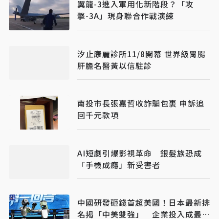
翼龍-3進入軍用化新階段？「攻
擊-3A」現身聯合作戰演練
汐止康麗診所11/8開幕 世界級胃腸
肝膽名醫黃以信駐診
南投市長張嘉哲收詐騙包裹 申訴追
回千元款項
AI短劇引爆影視革命 銀髮族恐成
「手機成癮」新受害者
中國研發砸錢首超美國！日本最新排
名揭「中美雙強」 企業投入成最大