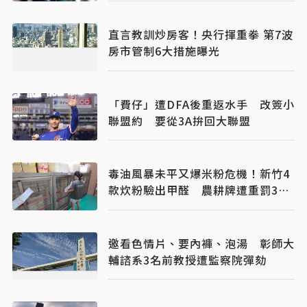
直言教訓炒房客！央行揮重拳 第7波
房市管制6大措施曝光
「費仔」遭DFA後重返水手 改簽小
聯盟約 要從3A拚回大聯盟
毒油風暴未平又爆米粉危機！新竹4
款炊粉驗出甲醛 農耕牌遭重罰384
萬
邀看色情片、要內褲、泡湯 彰師大
輔諮系3名前教授遭監察院彈劾