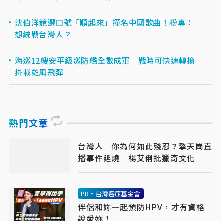
沈伯洋競選口號「順起來」撞名中國歌曲！粉專：
想統戰台灣人？
海巡12艘安平級巡防艦全數成軍 戰時可快速轉換
掛載雄風飛彈
熱門文章
台灣人 你為何如此殘忍？擎天崗直
播事件延燒 楊艾俐批獵奇文化
PR・台灣癌症基金會
伴侶和妳一起預防HPV，才有資格
說愛妳！