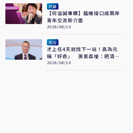
評論
【何溢誠專欄】腦機接口成兩岸
青年交流新介面
2026/08/10
政治
才上任4天就找下一站！高為元
稱「好奇」 張景森嗆：把清大
當備胎、準備劈腿
2026/08/10