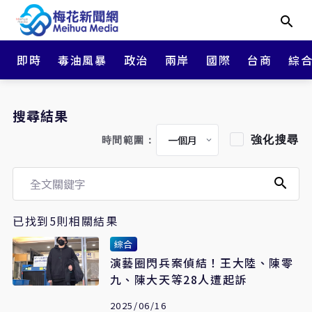
即時
毒油風暴
政治
兩岸
國際
台商
綜
搜尋結果
強化搜尋
時間範圍：
已找到5則相關結果
綜合
演藝圈閃兵案偵結！王大陸、陳零
九、陳大天等28人遭起訴
2025/06/16