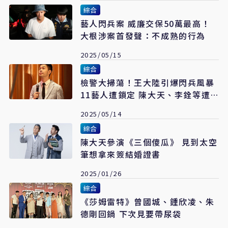
綜合
藝人閃兵案 威廉交保50萬最高！
大根涉案首發聲：不成熟的行為
2025/05/15
綜合
檢警大掃蕩！王大陸引爆閃兵風暴
11藝人遭鎖定 陳大天、李銓等遭
帶回
2025/05/14
綜合
陳大天參演《三個傻瓜》 見到太空
筆想拿來簽結婚證書
2025/01/26
綜合
《莎姆雷特》曾國城、鍾欣凌、朱
德剛回鍋 下次見要帶尿袋