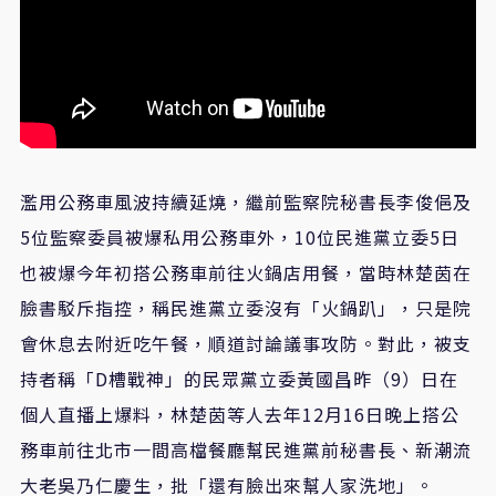
濫用公務車風波持續延燒，繼前監察院秘書長李俊俋及
5位監察委員被爆私用公務車外，10位民進黨立委5日
也被爆今年初搭公務車前往火鍋店用餐，當時林楚茵在
臉書駁斥指控，稱民進黨立委沒有「火鍋趴」，只是院
會休息去附近吃午餐，順道討論議事攻防。對此，被支
持者稱「D槽戰神」的民眾黨立委黃國昌昨（9）日在
個人直播上爆料，林楚茵等人去年12月16日晚上搭公
務車前往北市一間高檔餐廳幫​民進黨前秘書長、新潮流
大老吳乃仁慶生，批「還有臉出來幫人家洗地」。