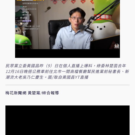
民眾黨立委黃國昌昨（9）日在個人直播上爆料，綠委林楚茵去年
12月16日晚搭公務車前往北市一間高檔餐廳幫​民進黨前秘書長、新
潮流大老吳乃仁慶生。圖/取自黃國昌YT直播
梅花新聞網 黃楚甯/綜合報導