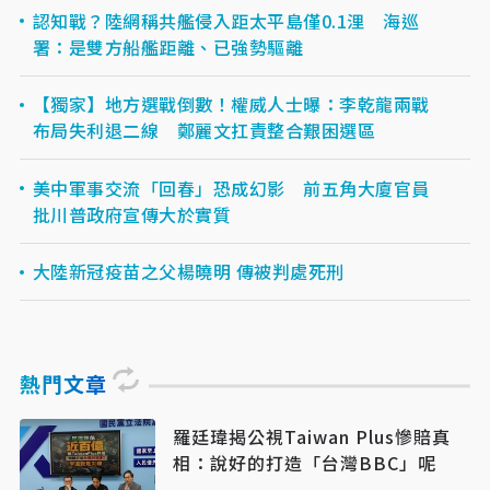
認知戰？陸網稱共艦侵入距太平島僅0.1浬 海巡
署：是雙方船艦距離、已強勢驅離
【獨家】地方選戰倒數！權威人士曝：李乾龍兩戰
布局失利退二線 鄭麗文扛責整合艱困選區
美中軍事交流「回春」恐成幻影 前五角大廈官員
批川普政府宣傳大於實質
大陸新冠疫苗之父楊曉明 傳被判處死刑
熱門文章
羅廷瑋揭公視Taiwan Plus慘賠真
相：說好的打造「台灣BBC」呢