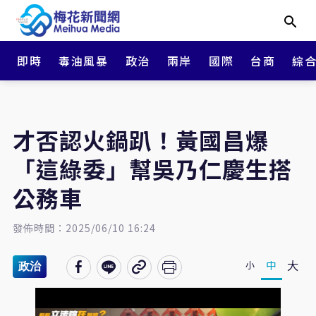
即時
毒油風暴
政治
兩岸
國際
台商
綜
才否認火鍋趴！黃國昌爆
「這綠委」幫吳乃仁慶生搭
公務車
發佈時間：2025/06/10 16:24
大
中
小
政治