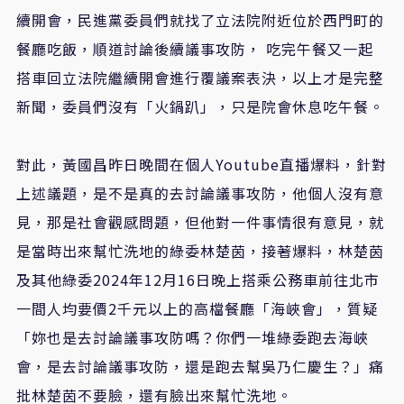
續開會，民進黨委員們就找了立法院附近位於西門町的
餐廳吃飯，順道討論後續議事攻防， 吃完午餐又一起
搭車回立法院繼續開會進行覆議案表決，以上才是完整
新聞，委員們沒有「火鍋趴」，只是院會休息吃午餐。
對此，黃國昌昨日晚間在個人Youtube直播爆料，針對
上述議題，是不是真的去討論議事攻防，他個人沒有意
見，那是社會觀感問題，但他對一件事情很有意見，就
是當時出來幫忙洗地的綠委林楚茵，接著爆料，林楚茵
及其他綠委2024年12月16日晚上搭乘公務車前往北市
一間人均要價2千元以上的高檔餐廳「海峽會」，質疑
「妳也是去討論議事攻防嗎？你們一堆綠委跑去海峽
會，是去討論議事攻防，還是跑去幫吳乃仁慶生？」痛
批林楚茵不要臉，還有臉出來幫忙洗地。