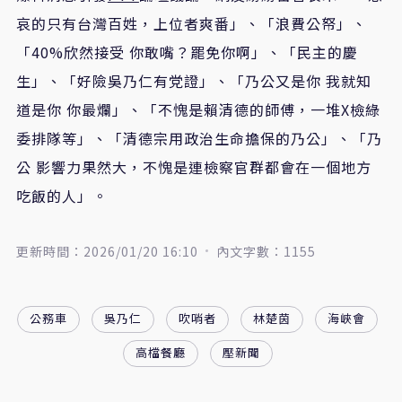
哀的只有台灣百姓，上位者爽番」、「浪費公帑」、
「40%欣然接受 你敢嘴？罷免你啊」、「民主的慶
生」、「好險吳乃仁有党證」、「乃公又是你 我就知
道是你 你最爛」、「不愧是賴清德的師傅，一堆X檢綠
委排隊等」、「清德宗用政治生命擔保的乃公」、「乃
公 影響力果然大，不愧是連檢察官群都會在一個地方
吃飯的人」。
更新時間：2026/01/20 16:10
內文字數：1155
公務車
吳乃仁
吹哨者
林楚茵
海峽會
高檔餐廳
壓新聞