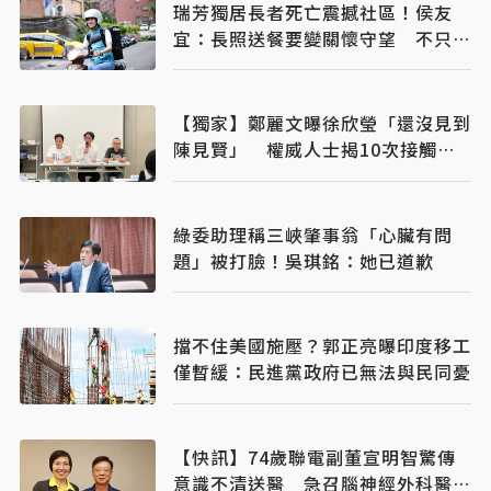
瑞芳獨居長者死亡震撼社區！侯友
宜：長照送餐要變關懷守望 不只是
送餐
【獨家】鄭麗文曝徐欣瑩「還沒見到
陳見賢」 權威人士揭10次接觸未
果：整合最後一哩路
綠委助理稱三峽肇事翁「心臟有問
題」被打臉！吳琪銘：她已道歉
擋不住美國施壓？郭正亮曝印度移工
僅暫緩：民進黨政府已無法與民同憂
【快訊】74歲聯電副董宣明智驚傳
意識不清送醫 急召腦神經外科醫開