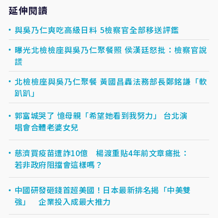
延伸閱讀
與吳乃仁爽吃高級日料 5檢察官全部移送評鑑
曝光北檢檢座與吳乃仁聚餐照 侯漢廷怒批：檢察官說
謊
北檢檢座與吳乃仁聚餐 黃國昌轟法務部長鄭銘謙「軟
趴趴」
郭富城哭了 憶母親「希望她看到我努力」 台北演
唱會合體老婆女兒
慈濟買疫苗遭詐10億 楊渡重貼4年前文章痛批：
若非政府阻擋會這樣嗎？
中國研發砸錢首超美國！日本最新排名揭「中美雙
強」 企業投入成最大推力