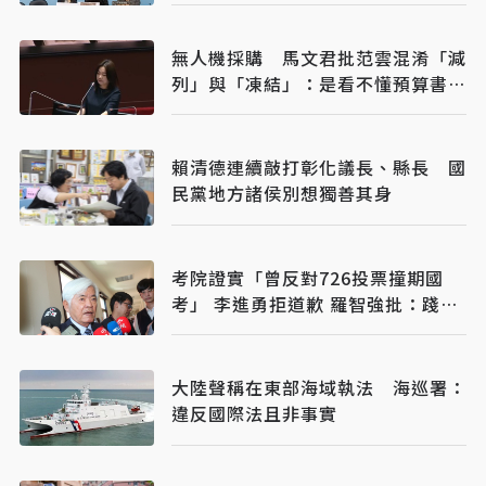
無人機採購 馬文君批范雲混淆「減
列」與「凍結」：是看不懂預算書還
是帶風向？
賴清德連續敲打彰化議長、縣長 國
民黨地方諸侯別想獨善其身
考院證實「曾反對726投票撞期國
考」 李進勇拒道歉 羅智強批：踐踏
考生權益
大陸聲稱在東部海域執法 海巡署：
違反國際法且非事實