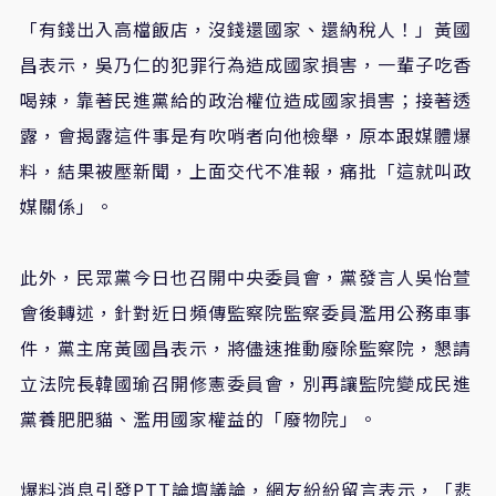
「有錢出入高檔飯店，沒錢還國家、還納稅人！」黃國
昌表示，吳乃仁的犯罪行為造成國家損害，一輩子吃香
喝辣，靠著民進黨給的政治權位造成國家損害；接著透
露，會揭露這件事是有吹哨者向他檢舉，原本跟媒體爆
料，結果被壓新聞，上面交代不准報，痛批「這就叫政
媒關係」。
此外，民眾黨今日也召開中央委員會，黨發言人吳怡萱
會後轉述，針對近日頻傳監察院監察委員濫用公務車事
件，黨主席黃國昌表示，將儘速推動廢除監察院，懇請
立法院長韓國瑜召開修憲委員會，別再讓監院變成民進
黨養肥肥貓、濫用國家權益的「廢物院」。
爆料消息引發
PTT
論壇議論，網友紛紛留言表示，「悲