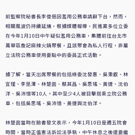
前監察院秘書長李俊俋因濫用公務車請辭下台，然而，
相關風波仍持續延燒，根據媒體報導，民進黨多位立委
在今年1月10日中午疑似濫用公務車，集體前往台北市
萬華區詹記麻辣火鍋聚餐，且該聚會為私人行程，非屬
立法院公務車使用要點中的委員正式活動。
據了解，當天出席聚餐的包括綠委沈發惠、吳秉叡、林
宜瑾、李昆澤、林楚茵、蔡其昌、吳思瑤、黃捷、沈伯
洋、吳沛憶等10人。其中至少4人被目擊搭乘立院公務
車，包括吳思瑤、吳沛憶、黃捷與沈伯洋。
林楚茵當時在臉書發文表示，今年1月10日是週五院會
時間，當時正值憲法訴訟法爭執，中午休息之後還要繼