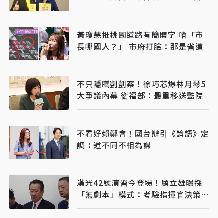
刀
黃瓊慧批桃園道路有簡體字 嗆「市
長哪國人？」 市府打臉：那是省道
不只隱瞞剴剴案！徐巧芯爆林月琴5
大爭議內幕 衛福部：最重移送監院
不看好賴鄭會！國台辦引《論語》定
調：道不同不相為謀
漢光42號演習今登場！顧立雄曝採
「無劇本」模式：考驗指揮官決策能
力