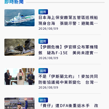
即時新聞
國際
日本海上保安廳第五管區巡視船
現身台海 張競示警：避颱風也
要關注航行動向
2026/08/09
國際
【伊朗危機】伊官媒公布軍機殘
骸 疑為F-15E 美尚未證實遭
擊落
2026/08/09
國際
不是「伊斯蘭北約」！麥加共同
防衛協議揭中東新變化 台灣該
看懂「多層次安全」
2026/08/09
綜合
「費仔」遭DFA後重返水手 改