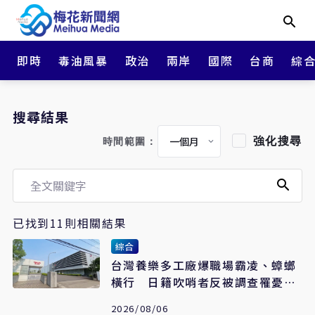
即時
毒油風暴
政治
兩岸
國際
台商
綜
搜尋結果
強化搜尋
時間範圍：
已找到11則相關結果
綜合
台灣養樂多工廠爆職場霸凌、蟑螂
橫行 日籍吹哨者反被調查罹憂鬱
症
2026/08/06