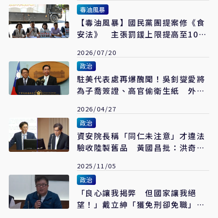
毒油風暴
【毒油風暴】國民黨團提案修《食
安法》 主張罰鍰上限提高至10億
元
2026/07/20
政治
駐美代表處再爆醜聞！吳釗燮愛將
為子喬簽證、高官偷衛生紙 外交
部回應了
2026/04/27
政治
資安院長稱「同仁未注意」才違法
驗收陸製舊品 黃國昌批：洪奇昌
出來道歉
2025/11/05
政治
「良心讓我揭弊 但國家讓我絕
望！」戴立紳「獲免刑卻免職」成
法外孤兒