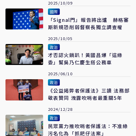
2025/10/09
國際
「Signal門」報告將出爐 赫格塞
斯新規恐削弱督察長獨立調查權
2025/10/05
政治
才否認火鍋趴！黃國昌爆「這綠
委」幫吳乃仁慶生搭公務車
2025/06/10
政治
《公益揭弊者保護法》三讀 法務部
敬表贊同 洩露吹哨者最重關5年
2024/12/28
政治
民眾黨力推吹哨者保護法：不准綠
污名化為「抓耙仔法案」