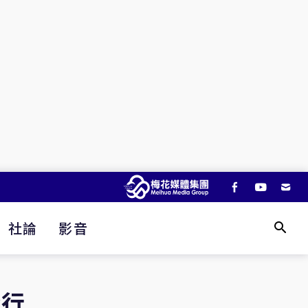
社論
影音
合行