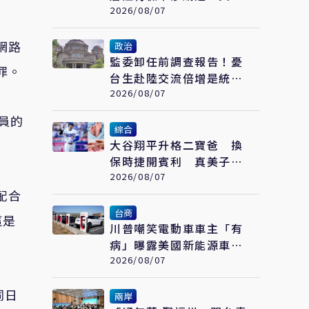
杰競辦：扭曲事實
2026/08/07
網路
政治
監委卸任前調查報告！憂
罪。
台生赴陸交流倍增是統
戰 賴士葆：台青終會認
2026/08/07
清台獨手段
員的
綜合
大谷翔平升格二寶爸 換
保時捷開賓利 真美子包
辦全家飲食
2026/08/07
配合
台商
這是
川普嘲笑電動車車主「有
病」曝露美國新能源車發
展落後中國的關鍵
2026/08/07
同日
兩岸