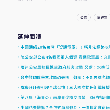
公安
民進黨
延伸閱讀
中國通緝20名台灣「資通電軍」！稱非法網路攻
陸公安部公布4名我國軍人個資 資通電軍轟：麻
廣州公安局控民進黨政府駭客攻擊 又虧：水準低
台中教師遭學生攻擊恐失明 教團：不能再讓老師
虐殺旺旺案引爆全球公憤！三大國際動保組織聲援
第八屆「海青盃」兩岸青少棒交流營 3日在福州
出國花費難抓？全包式海島假期，一價搞定食宿玩樂，