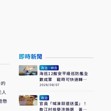
即時新聞
政治、綜合
海巡12艘安平級巡防艦全
數成軍 戰時可快速轉換
養的
掛載雄風飛彈
2026/08/07
元人
政治
陸懸
官員「喊凍蒜還送蛋」！
詹江村檢舉涉賄選 黃世