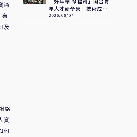
「好年華 聚福州」閩台青
資通
年人才研學營 技術成果
，有
發表會在福州舉辦
2026/08/07
研及
網絡
人資
如何