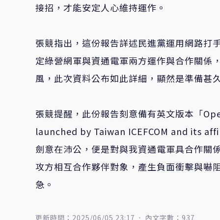
接招，才能安定人心維持運作。
張競指出，這份報告詳述民進黨運用網路打
定綠營網軍與資通電軍兩方運作與合作關係
風，此次資料公布如此詳細，顯然是準備甚
張競提醒，此份報告刻意備有英文版本「Operation Fut
launched by Taiwan ICEFCOM and i
劍意在沛公，便是對與我資通電軍具合作關
攻方相互合作夥伴對象，產生負面衝擊與嚇
急。
更新時間：2025/06/05 23:17
內文字數：937