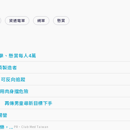
資通電軍
網軍
懸賞
擊、懸賞每人4萬
煩製造者
 可反向追蹤
用肉身擋危險
 再傳男童尋新目標下手
開營
...
PR・Club Med Taiwan