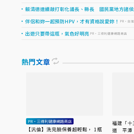
賴清德連續敲打彰化議長、縣長 國民黨地方諸侯
伴侶和妳一起預防HPV，才有資格說愛妳！
PR・台
出遊只要帶這瓶，氣色好明亮
PR・三得利健康網路商店
熱門文章
PR・三得利健康網路商店
福建「十
【汎倫】洗完臉保養超輕鬆， 1瓶
道 平潭