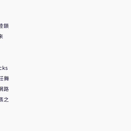
陸鎖
來
cks
項莊舞
網路
務之