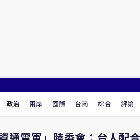
政治
兩岸
國際
台商
綜合
評論
「資通電軍」陸委會：台人配