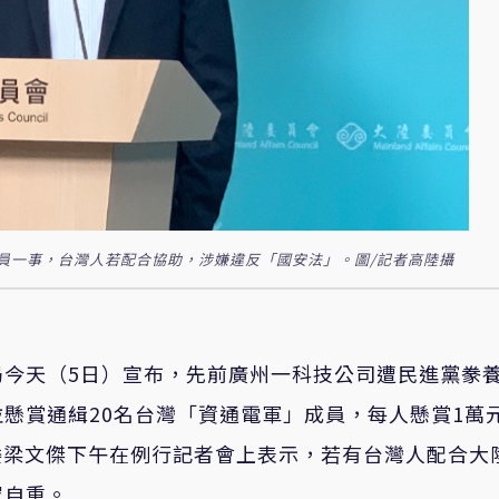
員一事，台灣人若配合協助，涉嫌違反「國安法」。圖/記者高陸攝
局今天（5日）宣布，先前廣州一科技公司遭民進黨豢
懸賞通緝20名台灣「資通電軍」成員，每人懸賞1萬
主委梁文傑下午在例行記者會上表示，若有台灣人配合大
眾自重。