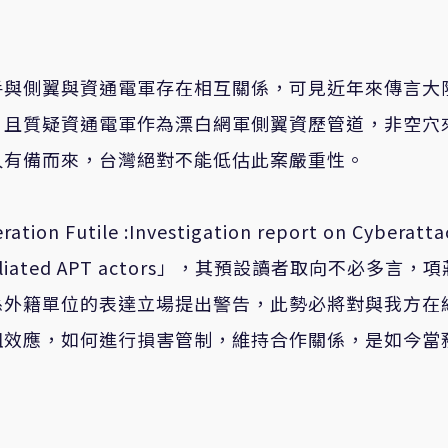
手與側翼與資通電軍存在相互關係，可見近年來傳言大
，且質疑資通電軍作為漂白網軍側翼資歷管道，非空穴
久有備而來，台灣絕對不能低估此案嚴重性。
ile :Investigation report on Cyberatta
ts affiliated APT actors」，其預設讀者取向不必多言，
係外籍單位的表達立場提出警告，此勢必將對與我方在
阻效應，如何進行損害管制，維持合作關係，是如今當