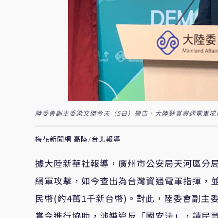
陸委會副主委梁文傑今天（5日）警告，大陸懸賞資通電軍成
梅花新聞網 高陸/台北報導
據大陸新華社報導，廣州市公安局天河區分
網軍攻擊，如今查出為台灣資通電軍指揮，並
民幣(約4萬1千新台幣)。對此，陸委會副
賞令進行協助，涉嫌違反「國安法」，請民