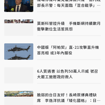
部長示警：每天面臨「混合戰爭」攻
擊
莫斯科管控升級 手機斷網持續數月
衝擊數位生活惹民怨
中國版「阿帕契」直-21攻擊直升機
首亮相 或3年內服役
6人質遇害 以色列50萬人示威 號召
大罷工施壓政府救人
脆弱的台日友好！長崎原爆典禮缺
席 李逸洋抗議「矮化國格」：日媒