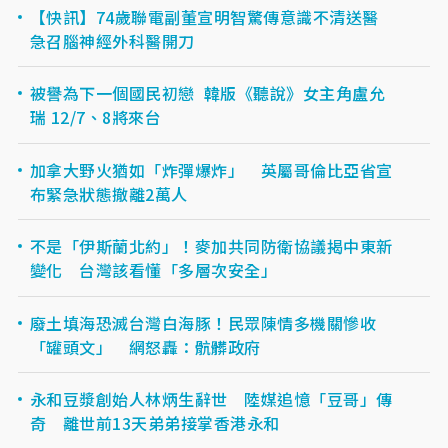
【快訊】74歲聯電副董宣明智驚傳意識不清送醫
急召腦神經外科醫開刀
被譽為下一個國民初戀 韓版《聽說》女主角盧允
瑞 12/7、8將來台
加拿大野火猶如「炸彈爆炸」 英屬哥倫比亞省宣
布緊急狀態撤離2萬人
不是「伊斯蘭北約」！麥加共同防衛協議揭中東新
變化 台灣該看懂「多層次安全」
廢土填海恐滅台灣白海豚！民眾陳情多機關慘收
「罐頭文」 網怒轟：骯髒政府
永和豆漿創始人林炳生辭世 陸媒追憶「豆哥」傳
奇 離世前13天弟弟接掌香港永和