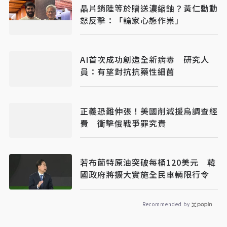
晶片銷陸等於贈送濃縮鈾？黃仁勳動
怒反擊：「輸家心態作祟」
AI首次成功創造全新病毒 研究人
員：有望對抗抗藥性細菌
正義恐難伸張！美國削減援烏調查經
費 衝擊俄戰爭罪究責
若布蘭特原油突破每桶120美元 韓
國政府將擴大實施全民車輛限行令
Recommended by