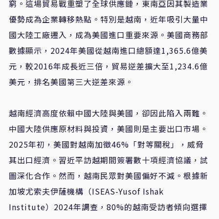
窮。這場貿易戰重塑了全球供應鏈，東南亞因其製造業
優勢成為企業轉移熱點。特別是越南，近年吸引大量中
國大陸工廠遷入，成為美國進口重要來源。美國商務部
數據顯示，2024年美國從越南進口總額達1,365.6億美
元，較2016年成長近三倍，貿易逆差擴大至1,234.6億
美元，排名美國第三大逆差來源。
越南經濟高度依賴中國大陸與美國，卻因此陷入兩難。
中國大陸供應原材料與投資，美國則是主要出口市場。
2025年初，美國對越南加徵46%「對等關稅」，威脅
其出口經濟。習近平訪越期間簽署數十項經濟協議，試
圖深化合作。然而，越南民眾對美國偏好不減。根據新
加坡尤索夫伊薩機構（ISEAS-Yusof Ishak
Institute）2024年調查，80%的越南受訪者傾向選擇