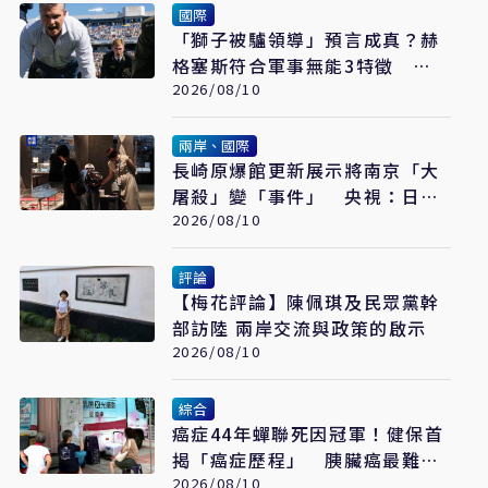
國際
「獅子被驢領導」預言成真？赫
格塞斯符合軍事無能3特徵
《軍事無能心理學》半世紀後受
2026/08/10
矚目
兩岸、國際
長崎原爆館更新展示將南京「大
屠殺」變「事件」 央視：日本
又在偷改歷史
2026/08/10
評論
【梅花評論】陳佩琪及民眾黨幹
部訪陸 兩岸交流與政策的啟示
2026/08/10
綜合
癌症44年蟬聯死因冠軍！健保首
揭「癌症歷程」 胰臟癌最難
治、肺癌驚見院際差41.8個百分
2026/08/10