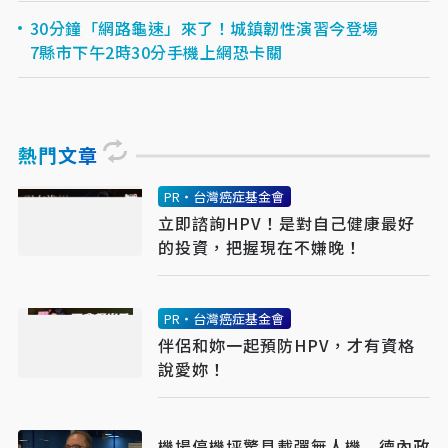
30分鐘「網路龜速」來了！城鎮韌性演習今登場
7縣市下午2時30分手機上網恐卡關
熱門文章
PR・台灣癌症基金會
立即諮詢HPV！是對自己健康最好
的投資，把握現在不嫌晚！
PR・台灣癌症基金會
伴侶和妳一起預防HPV，才有資格
說愛妳！
機場停機坪驚見載彈無人機 德內政