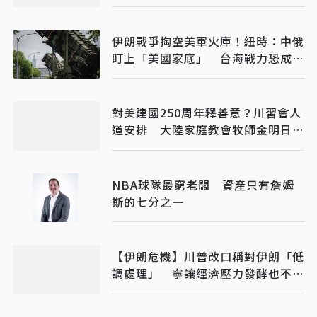
揭長崎特殊安排
伊朗戰爭掏空美軍火庫！紐時：中俄
盯上「美國家底」 台海戰力恐成最
大受害者
對美建國250周年釋善意？川習會人
道安排 大陸家庭教會牧師金明日獲
釋抵美
NBA球隊最窮老闆 資產只有詹姆
斯的七分之一
【伊朗危機】川普改口稱對伊朗「低
調處理」 寧讓經濟壓力發酵也不急
於動武