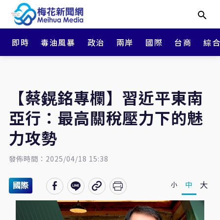
即時
毒油風暴
政治
兩岸
國際
台商
綜
【蔡鎤銘專欄】習近平東南
亞行：最高關稅壓力下的魅
力攻勢
發佈時間：2025/04/18 15:38
大
中
小
國際