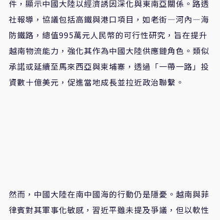
件，顯示中國大陸以經濟誘因深化與東南亞關係。路透
社報導，協議包括高鐵與港口項目，如老街—河內—海
防鐵路，總值995萬元人民幣的可行性研究，旨在提升
越南物流能力，強化其作為中國大陸供應鏈角色。類似
承諾或延續至馬來西亞與柬埔寨，透過「一帶一路」投
資數十億美元，促進當地成長並拉近政治聯繫。
然而，中國大陸在南中國海的行動仍是隱憂。越南與菲
律賓對其軍事化敏感，習近平雖未提及爭議，但以軟性