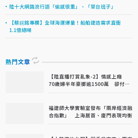
陸十大網路流行語「偷感很重」、「草台班子」
【蔡鎤銘專欄】全球海運爆量！船舶建造需求直衝
1.1億總噸
熱門文章
【陸直播打賞亂象-2】情感上癮
70歲婦半年豪擲逾1500萬 卻付不
出電費
福建師大學實驗室發布「兩岸經濟融
合指數」 上海居首、廈門表現均衡