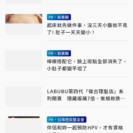
PR・新素簡
起床就先做件事，沒三天小腹就不見
了! 肚子一天天變小！
PR・新素簡
檸檬搭配它，臉上斑點全部消失了，
小肚子都變平坦了
LABUBU第四代「復古理髮店」系
列開賣 隱藏版飆7倍、常規款跌破
原價
PR・台灣癌症基金會
伴侶和妳一起預防HPV，才有資格