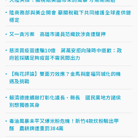
陸商務部與美企開會 籲關稅戰下共同維護全球產供鏈
穩定
又一貪污案 高雄市議員范織欽涉貪遭聲押
慈濟買疫苗遭騙10億 蔣萬安拒向陳時中道歉：政
府若採購足夠疫苗不需民間出力
【梅花評論】雙面刃效應？金馬與廈福同城化的機
遇及挑戰
賴清德連續敲打彰化議長、縣長 國民黨地方諸侯
別想獨善其身
毒油風暴未平又爆米粉危機！新竹4款炊粉驗出甲
醛 農耕牌遭重罰384萬