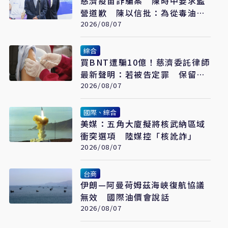
慈濟疫苗詐騙案 陳時中要求藍
營道歉 陳以信批：為從毒油案
脫身
2026/08/07
綜合
買BNT遭騙10億！慈濟委託律師
最新聲明：若被告定罪 保留民
事請求賠償
2026/08/07
國際、綜合
美媒：五角大廈擬將核武納區域
衝突選項 陸媒控「核訛詐」
2026/08/07
台商
伊朗—阿曼荷姆茲海峽復航協議
無效 國際油價會說話
2026/08/07