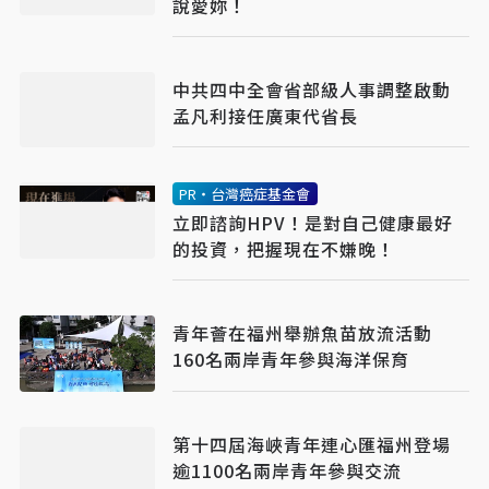
說愛妳！
中共四中全會省部級人事調整啟動
孟凡利接任廣東代省長
PR・台灣癌症基金會
立即諮詢HPV！是對自己健康最好
的投資，把握現在不嫌晚！
青年薈在福州舉辦魚苗放流活動
160名兩岸青年參與海洋保育
第十四屆海峽青年連心匯福州登場
逾1100名兩岸青年參與交流