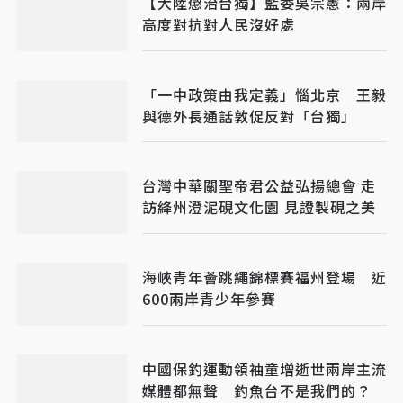
【大陸懲治台獨】藍委吳宗憲：兩岸
高度對抗對人民沒好處
「一中政策由我定義」惱北京 王毅
與德外長通話敦促反對「台獨」
台灣中華關聖帝君公益弘揚總會 走
訪絳州澄泥硯文化園 見證製硯之美
海峽青年薈跳繩錦標賽福州登場 近
600兩岸青少年參賽
中國保釣運動領袖童增逝世兩岸主流
媒體都無聲 釣魚台不是我們的？