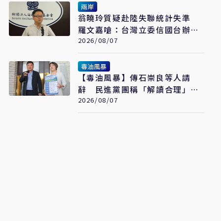
兩岸
翁曉玲質疑赴陸失聯統計失準
羅文嘉嗆：台灣立委信國台辦說
謊話
2026/08/07
毒油風暴
【毒油風暴】傳石崇良等人請
辭 民進黨團稱「解讀合理」：
但地方不要都甩鍋中央
2026/08/07