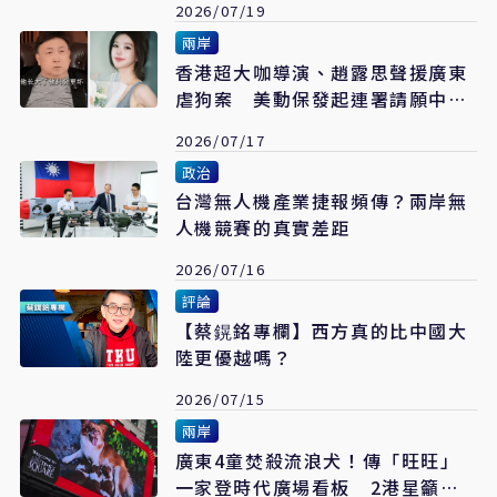
2026/07/19
兩岸
香港超大咖導演、趙露思聲援廣東
虐狗案 美動保發起連署請願中國
人大立法
2026/07/17
政治
台灣無人機產業捷報頻傳？兩岸無
人機競賽的真實差距
2026/07/16
評論
【蔡鎤銘專欄】西方真的比中國大
陸更優越嗎？
2026/07/15
兩岸
廣東4童焚殺流浪犬！傳「旺旺」
一家登時代廣場看板 2港星籲快