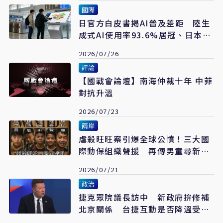
國際
日官方白皮書揭AI普及差距 陸生
成式AI使用率93.6%居冠、日本仍
落後
2026/07/26
評論
【國戰會論壇】南海仲裁十年 中菲
對抗升溫
2026/07/23
兩岸
虐殺旺旺案引爆全球公憤！三大國
際動保組織聲援 再傳男童尋新目
標下手
2026/07/21
政治
捷克眾院議長訪中 新政府拚修補
北京關係 台捷互動是否降溫受矚
目