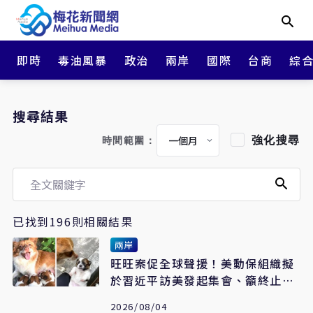
即時
毒油風暴
政治
兩岸
國際
台商
綜
搜尋結果
強化搜尋
時間範圍：
已找到196則相關結果
兩岸
旺旺案促全球聲援！美動保組織擬
於習近平訪美發起集會、籲終止揭
陽姐妹市
2026/08/04