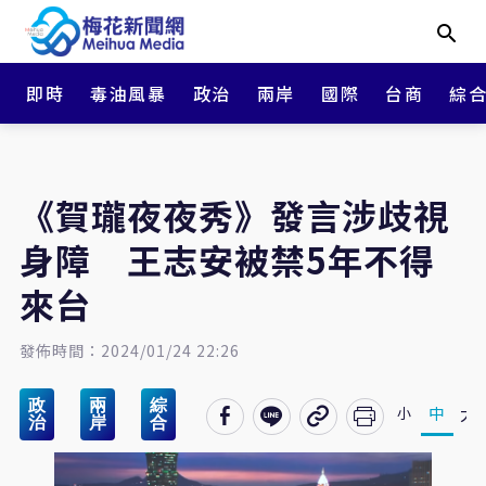
即時
毒油風暴
政治
兩岸
國際
台商
綜
《賀瓏夜夜秀》發言涉歧視
身障 王志安被禁5年不得
來台
發佈時間：2024/01/24 22:26
政
兩
綜
大
中
小
治
岸
合