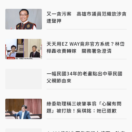
又一貪污案 高雄市議員范織欽涉貪
遭聲押
天天用EZ WAY竟非官方系統？林岱
樺轟收費轉嫁 關務署急澄清
一幅民國34年的老畫點出中華民國
父親節由來
綠委助理稱三峽肇事翁「心臟有問
題」被打臉！吳琪銘：她已道歉