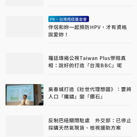
PR・台灣癌症基金會
伴侶和妳一起預防HPV，才有資格
說愛妳！
羅廷瑋揭公視Taiwan Plus慘賠真
相：說好的打造「台灣BBC」呢
吳春城打造《壯世代理想國》：要將
人口「鐵鏽」變「鑽石」
反制巴紐關閉駐處 外交部：已停止
採購天然氣現貨、檢視援助方案