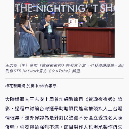
王志安（中）參加《賀瓏夜夜秀》時發言不當，引發輿論譁然。圖/
取自STR Network官方《YouTube》頻道
梅花新聞網 於慶中/綜合報導
大陸媒體人王志安上周參加網路節目《賀瓏夜夜秀》錄
影，過程中討論台灣選舉時暗諷民進黨推殘疾人上台煽
情催票，遭外界認為是針對民進黨不分區立委提名人陳
俊翰，引發輿論強烈不滿，節目製作人也坦承製作疏失