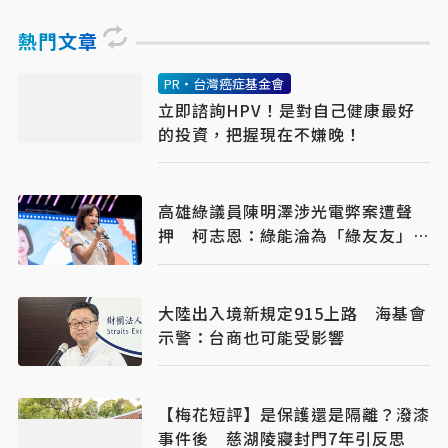
熱門文章
PR・台灣癌症基金會
立即諮詢HPV！是對自己健康最好
的投資，把握現在不嫌晚！
高雄綠議員陳明澤涉光電弊案遭聲
押 柯志恩：綠能淪為「綠友友」牟
利工具
大陸出入境新規定915上路 海基會
示警：台商也可能受影響
【梅花短評】是保護還是隔離？潑漆
事件後 慈湖陵寢封門7年引反思