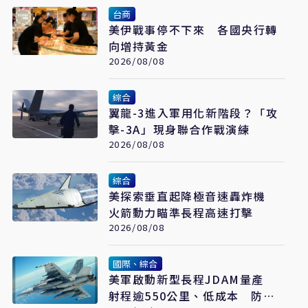
台商
美伊戰事停不下來 各國央行轉
向增持黃金
2026/08/08
綜合
翼龍-3進入軍用化新階段？「攻
擊-3A」現身聯合作戰演練
2026/08/08
綜合
美探索垂直起降極音速轟炸機
火箭動力瞄準長程高速打擊
2026/08/08
國際、綜合
美軍啟動新型長程JDAM量產
射程逾550公里、低成本 防區