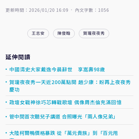
更新時間：2026/01/20 16:09
內文字數：1056
王志安
陳俊翰
賀瓏夜夜秀
延伸閱讀
中國清史大家戴逸今晨辭世 享嵩壽98歲
賀瓏夜夜秀一天近200萬點閱 趙少康：盼再上夜夜秀
慶功
政壇女戰神徐巧芯轉戰歌壇 偶像周杰倫充滿回憶
管中閔首次聽兒子講道 合照曝光「兩人像兄弟」
大陸柯爾鴨價格暴跌 從「萬元貴族」到「百元甩