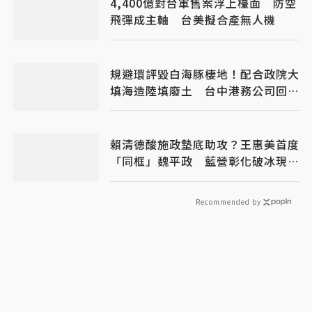
4,400億對台軍售案浮上檯面 防空
飛彈成主軸 台美擬合產無人機
規避環評毀白海豚棲地！配合政院大
填海造陸填廢土 台中港務公司回應
了
賴清德酸施政墊底助攻？王惠美首度
「同框」魏平政 藍營彰化破冰現曙
光
Recommended by