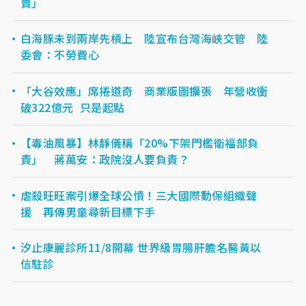
賣」
白海豚未到兩岸先槓上 陸宣布台灣海峽交管 陸
委會：不勞費心
「大谷效應」席捲道奇 商業版圖擴張 年營收衝
破322億元 只是起點
【毒油風暴】林靜儀稱「20%下架門檻衛福部負
責」 蔣萬安：政院沒人要負責？
虐殺旺旺案引爆全球公憤！三大國際動保組織聲
援 再傳男童尋新目標下手
汐止康麗診所11/8開幕 世界級胃腸肝膽名醫黃以
信駐診