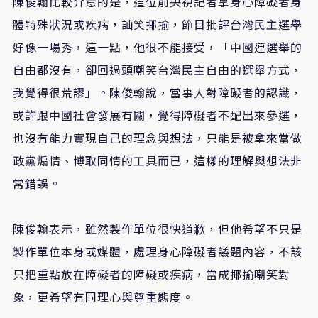
陳俊翰比較介意的是，這位前央視記者拿身心障礙者身
體特殊狀況或疾病，訕笑揶揄，節目批評台灣民主選舉
好像一場秀，這一點，他很不能接受，「中國連選舉的
自由都沒有，卻回過頭嘲笑台灣民主自由的選舉方式，
我覺得很荒謬」。陳俊翰說，當事人對障礙者的認識，
或許跟中國社會發展有關，覺得障礙者不配出來參選，
也沒有能力實現自己的理念與想法，只能是被拿來當做
政黨煽情、博取同情的工具而已，這樣的理解與想法非
常錯誤。
陳俊翰表示，雖然製作單位很快道歉，但他希望不只是
製作單位本身或媒體，處理身心障礙者議題內容，不該
只把重點放在障礙者的障礙或疾病，當成揶揄嘲笑對
象，更希望有同理心與尊重態度。