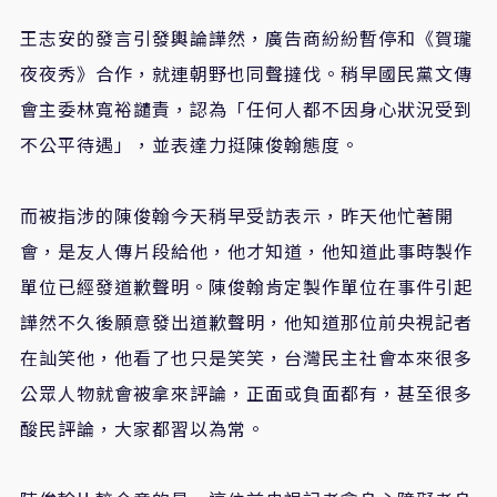
王志安的發言引發輿論譁然，廣告商紛紛暫停和《賀瓏
夜夜秀》合作，就連朝野也同聲撻伐。稍早國民黨文傳
會主委林寬裕譴責，認為「任何人都不因身心狀況受到
不公平待遇」，並表達力挺陳俊翰態度。
而被指涉的陳俊翰今天稍早受訪表示，昨天他忙著開
會，是友人傳片段給他，他才知道，他知道此事時製作
單位已經發道歉聲明。陳俊翰肯定製作單位在事件引起
譁然不久後願意發出道歉聲明，他知道那位前央視記者
在訕笑他，他看了也只是笑笑，台灣民主社會本來很多
公眾人物就會被拿來評論，正面或負面都有，甚至很多
酸民評論，大家都習以為常。