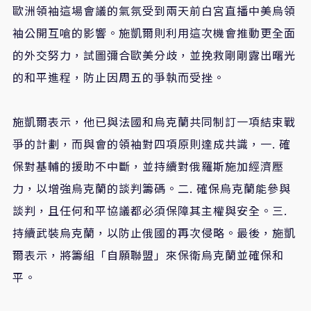
歐洲領袖這場會議的氣氛受到兩天前白宮直播中美烏領
袖公開互嗆的影響。施凱爾則利用這次機會推動更全面
的外交努力，試圖彌合歐美分歧，並挽救剛剛露出曙光
的和平進程，防止因周五的爭執而受挫。
施凱爾表示，他已與法國和烏克蘭共同制訂一項結束戰
爭的計劃，而與會的領袖對四項原則達成共識，一. 確
保對基輔的援助不中斷，並持續對俄羅斯施加經濟壓
力，以增強烏克蘭的談判籌碼。二. 確保烏克蘭能參與
談判，且任何和平協議都必須保障其主權與安全。三.
持續武裝烏克蘭，以防止俄國的再次侵略。最後，施凱
爾表示，將籌組「自願聯盟」來保衛烏克蘭並確保和
平。