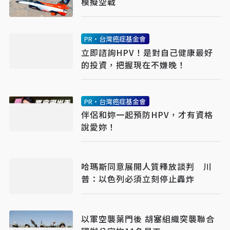
模擬空戰
PR・台灣癌症基金會
立即諮詢HPV！是對自己健康最好
的投資，把握現在不嫌晚！
PR・台灣癌症基金會
伴侶和妳一起預防HPV，才有資格
說愛妳！
哈瑪斯同意展開人質釋放談判 川
普：以色列必須立刻停止轟炸
以軍空襲葉門後 胡塞組織突襲聯合