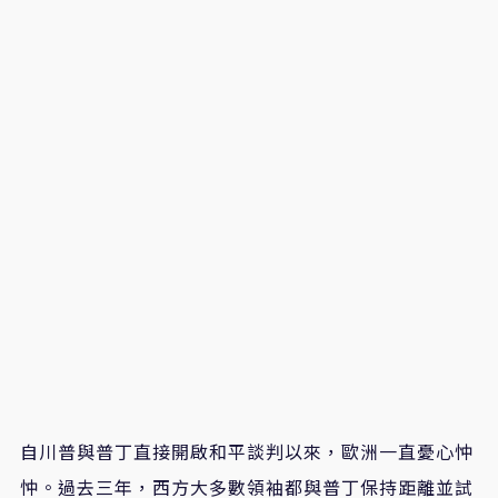
自川普與普丁直接開啟和平談判以來，歐洲一直憂心忡
忡。過去三年，西方大多數領袖都與普丁保持距離並試