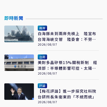
即時新聞
兩岸
白海豚未到兩岸先槓上 陸宣布
台灣海峽交管 陸委會：不勞費
心
2026/08/07
台商
美對多晶矽祭15%關稅新制 經
濟部：半導體影響可控、太陽能
產業衝擊有限
2026/08/07
評論
【梅花評論】進一步探究社科院
台研所長朱衛東的「不統而統」
2026/08/07