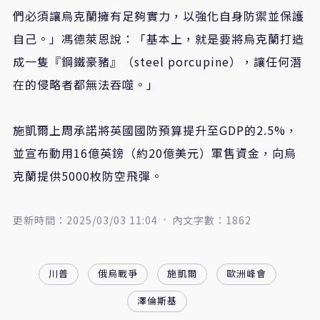
們必須讓烏克蘭擁有足夠實力，以強化自身防禦並保護
自己。」馮德萊恩說：「基本上，就是要將烏克蘭打造
成一隻『鋼鐵豪豬』（steel porcupine），讓任何潛
在的侵略者都無法吞噬。」
施凱爾上周承諾將英國國防預算提升至GDP的2.5%，
並宣布動用16億英鎊（約20億美元）軍售資金，向烏
克蘭提供5000枚防空飛彈。
更新時間：2025/03/03 11:04
內文字數：1862
川普
俄烏戰爭
施凱爾
歐洲峰會
澤倫斯基