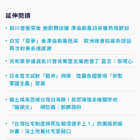
延伸閱讀
與川普衝突後 施凱爾送暖 澤倫斯基訪英獲熱情歡迎
白宮「惡夢」後澤倫斯基抵英 歐洲峰會前最新談話
再次對美表達感謝
共和黨參議員批川普背棄盟友擁抱普丁 直言：很噁心
日本首次試射「戰斧」飛彈 陸籲各國警惕「新型
軍國主義」發展
廢土填海恐滅台灣白海豚！民眾陳情多機關慘收
「罐頭文」 網怒轟：骯髒政府
「台灣社宅制度將死在賴清德手上！」民團揭新版
計畫：沒土地蓋社宅是藉口