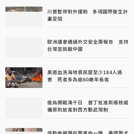
川普暫停對外援助 多項國際衛生計
畫受阻
歐洲議會通過外交安全兩報告 支持
台灣並挑戰中國
黑道血洗海地貧民窟至少184人遇
害 死者多為逾60歲年長者
俄烏開戰滿千日 普丁批准新版核威
懾原則放寬對西方動武限制
值勤後被鎖在警車內一晚 美國警犬