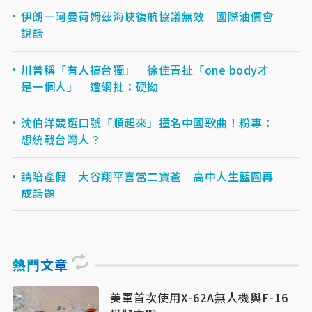
伊朗—阿曼荷姆茲海峽復航協議無效 國際油價會
說話
川普稱「有人搞台獨」 徐佳青扯「one body才
是一個人」 遭網批：硬拗
沈伯洋競選口號「順起來」撞名中國歌曲！粉專：
想統戰台灣人？
請陪產假 大谷翔平喜當二寶爸 高中人生藍圖再
成話題
熱門文章
美軍首次使用X-62A無人機與F-16