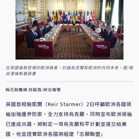
在英國倫敦登場的歐洲峰會，討論烏克蘭和歐洲的共同未來。圖/取
自澤倫斯基臉書
梅花新聞網 邱啟霖/綜合報導
英國首相施凱爾（Keir Starmer）2日呼籲歐洲各國領
袖加強邊界防禦，全力支持烏克蘭，同時宣布歐洲領袖
已達成共識，將制定一項烏克蘭和平計劃並提交給美
國，他並證實歐洲各國將組建「志願聯盟」