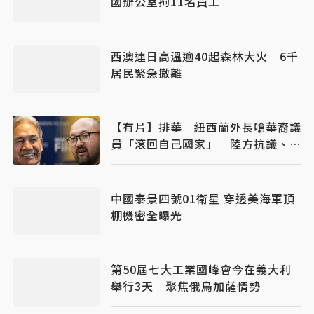
國辦公室拘11名員工
西澳連日高溫逾40起森林大火 6千
居民緊急撤離
【有片】排華 紐西蘭外長嗆華裔議
員「滾回自己國家」 陸方抗議、紐
總理也不挺
中國泰景四號01衛星 穿透美海軍頂
棚機密全曝光
第50屆七大工業國峰會今在義大利
舉行3天 聚焦俄烏加薩情勢