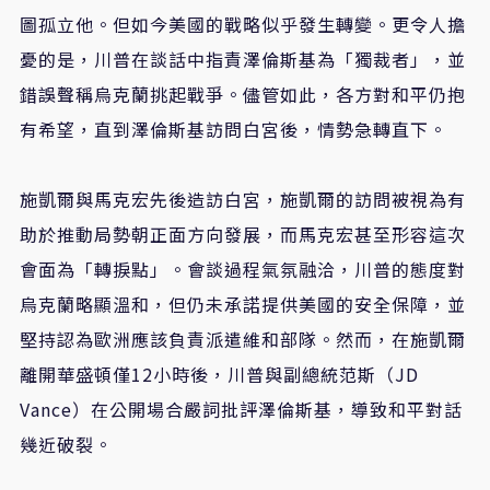
圖孤立他。但如今美國的戰略似乎發生轉變。更令人擔
憂的是，川普在談話中指責澤倫斯基為「獨裁者」，並
錯誤聲稱烏克蘭挑起戰爭。儘管如此，各方對和平仍抱
有希望，直到澤倫斯基訪問白宮後，情勢急轉直下。
施凱爾與馬克宏先後造訪白宮，施凱爾的訪問被視為有
助於推動局勢朝正面方向發展，而馬克宏甚至形容這次
會面為「轉捩點」。會談過程氣氛融洽，川普的態度對
烏克蘭略顯溫和，但仍未承諾提供美國的安全保障，並
堅持認為歐洲應該負責派遣維和部隊。然而，在施凱爾
離開華盛頓僅12小時後，川普與副總統范斯（JD
Vance）在公開場合嚴詞批評澤倫斯基，導致和平對話
幾近破裂。