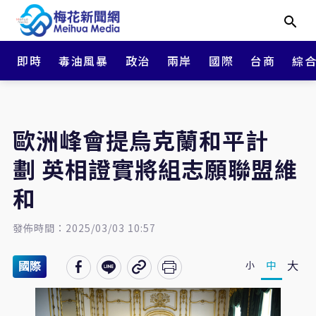
即時
毒油風暴
政治
兩岸
國際
台商
綜
歐洲峰會提烏克蘭和平計
劃 英相證實將組志願聯盟維
和
發佈時間：2025/03/03 10:57
大
中
小
國際