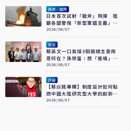
兩岸、國際
日本首次試射「戰斧」飛彈 陸
籲各國警惕「新型軍國主義」發
展
2026/08/07
政治
蔡英文一口氣接3個競總主委用
意何在？孫榮富：想「進場」接
黨主席
2026/08/07
評論
【蔡鎤銘專欄】制度設計如何點
燃中國大陸研究型大學的創新引
擎
2026/08/07