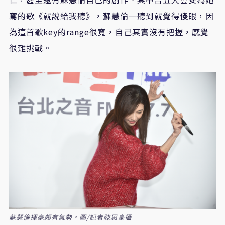
寫的歌《就說給我聽》，蘇慧倫一聽到就覺得傻眼，因
為這首歌key的range很寬，自己其實沒有把握，感覺
很難挑戰。
蘇慧倫揮毫頗有氣勢。圖/記者陳思豪攝