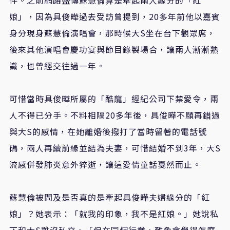
娘」，因為具俊曄過去受訪曾提到，20多年前他以嘉賓
身分現身蘇慧倫演唱會，那時候大S坐在台下觀眾席，
後來其他演唱會慶功宴與節目錄製場合，讓兩人漸漸熟
識，也曾經交往過一年。
可惜當時具俊曄所屬的「酷龍」經紀公司下禁愛令，兩
人不得已分手。不料相隔20多年後，具俊曄不願再錯過
與大S的感情，在她離婚後撥打了當時留著的電話號
碼，兩人再續前緣並結為夫妻，可惜結婚不到3年，大S
流感併發肺炎意外猝逝，讓這愛情童話戛然而止。
蘇慧倫被問及是否真的是牽起具俊曄夫婦緣分的「紅
娘」？她表示：「就我的印象，我不是紅娘。」她說私
下和大S雖沒私交，「但在同個行業，難免會覺得怎麼