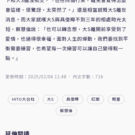
會這樣，很驚訝，太突然了。」還是相當感慨大S離世
消息。而大家感嘆大S與具俊曄不到三年的相處時光太
短，蘇慧倫說：「也可以轉念想，大S離開前享受到了
愛情，也過得很幸福。面對人生的燥動，我們要找到平
衡需要練習，也希望每一次練習可以讓自己變得鬆一
點。」
更新時間：2025/02/06 11:48
內文字數：716
HITO大台柱
大S
具俊曄
紅娘
輕重
蘇慧倫
延伸閱讀