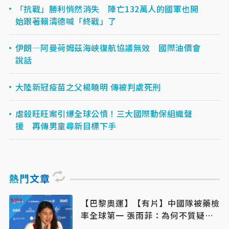
「抗戰」勝利悄然消失 陣亡132萬人的國軍也開
始跟著賴清德喊「終戰」了
伊朗—阿曼荷姆茲海峽復航協議無效 國際油價會
說話
大陸新冠疫苗之父楊曉明 傳被判處死刑
虐殺旺旺案引爆全球公憤！三大國際動保組織聲
援 再傳男童尋新目標下手
熱門文章
【巴黎奧運】【有片】中國隊被藥檢
率全球第一 張雨菲：為何不質疑美
國「飛魚」