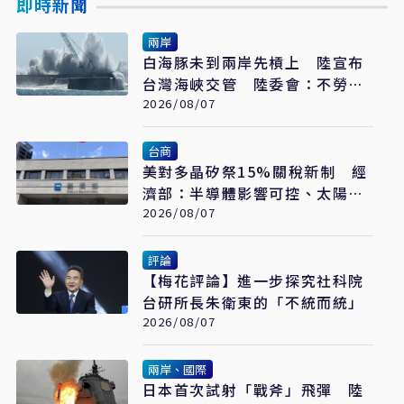
即時新聞
兩岸
白海豚未到兩岸先槓上 陸宣布
台灣海峽交管 陸委會：不勞費
心
2026/08/07
台商
美對多晶矽祭15%關稅新制 經
濟部：半導體影響可控、太陽能
產業衝擊有限
2026/08/07
評論
【梅花評論】進一步探究社科院
台研所長朱衛東的「不統而統」
2026/08/07
兩岸、國際
日本首次試射「戰斧」飛彈 陸