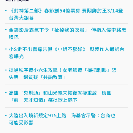
《封神第二部》春節創54億票房 費翔飾紂王3/14登
台灣大銀幕
金鐘影后霸氣下令「扯掉我的衣服」 伸指入侵李銘忠
嘴巴
小S走不出傷痛告假《小姐不熙娣》 與製作人通話內
容曝光
提醒秩序遭小六生攻擊！女老師遭「掃把刺眼」恐
失明 網質疑「共融教育」
高雄「鬼剃頭」和山光電未恢復就擬重啟 環團
「前一天才知情」痛批欺上瞞下
大陸出入境新規定915上路 海基會示警：台商也
可能受影響