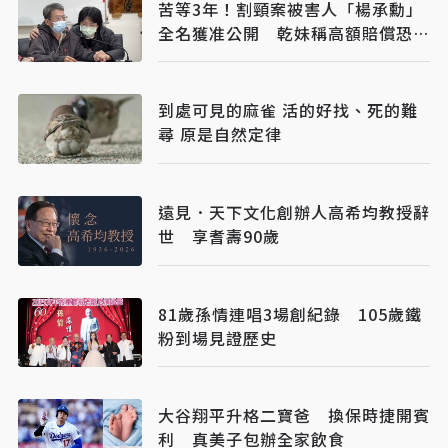
苦等3年！割頸案被害人「楊承勳」
全名獲准公開 乾妹稱高額賠償恐毀
她未來
到處可見的麻雀 活的好找、死的難
尋 原是自然定律
遠見．天下文化創辦人高希均教授辭
世 享耆壽90歲
81歲孫情連唱3場創紀錄 105歲鐵
粉到場見證歷史
大谷翔平升格二寶爸 換保時捷開賓
利 真美子包辦全家飲食