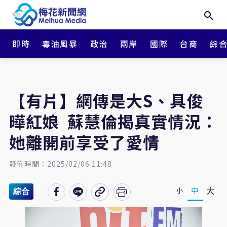
即時
毒油風暴
政治
兩岸
國際
台商
綜
【有片】網傳是大S、具俊
曄紅娘 蘇慧倫揭真實情況：
她離開前享受了愛情
發佈時間：2025/02/06 11:48
大
中
小
綜合