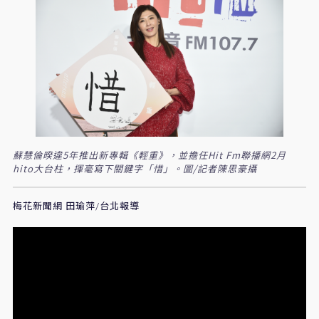
蘇慧倫暌違5年推出新專輯《輕重》，並擔任Hit Fm聯播網2月
hito大台柱，揮毫寫下關鍵字「惜」。圖/記者陳思豪攝
梅花新聞網 田瑜萍/台北報導