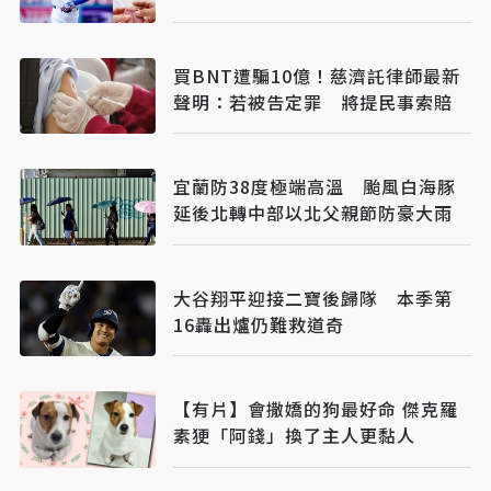
買BNT遭騙10億！慈濟託律師最新
聲明：若被告定罪 將提民事索賠
宜蘭防38度極端高溫 颱風白海豚
延後北轉中部以北父親節防豪大雨
大谷翔平迎接二寶後歸隊 本季第
16轟出爐仍難救道奇
【有片】會撒嬌的狗最好命 傑克羅
素㹴「阿錢」換了主人更黏人