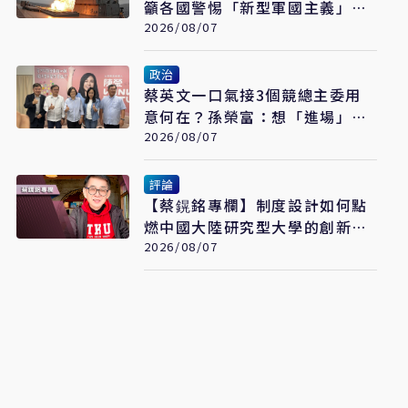
籲各國警惕「新型軍國主義」發
展
2026/08/07
政治
蔡英文一口氣接3個競總主委用
意何在？孫榮富：想「進場」接
黨主席
2026/08/07
評論
【蔡鎤銘專欄】制度設計如何點
燃中國大陸研究型大學的創新引
擎
2026/08/07