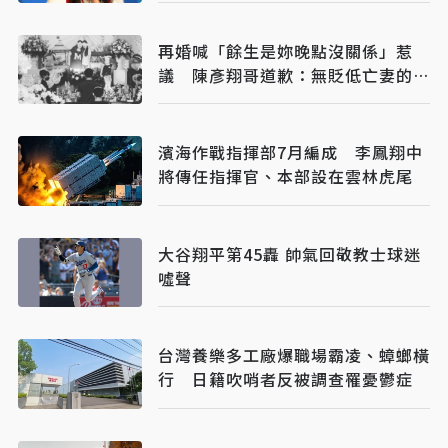
再婚喊「餘生是妳晚點沒關係」惹
議 陳彥翔哥道歉：無貶低亡妻的意
圖
濱海作戰指揮部7月編成 李鳳翔中
將傳任指揮官、本部設在雲林虎尾
大谷翔平第45轟 帥氣回敬教士球迷
噓聲
台灣養樂多工廠爆職場霸凌、蟑螂橫
行 日籍吹哨者反被調查罹憂鬱症