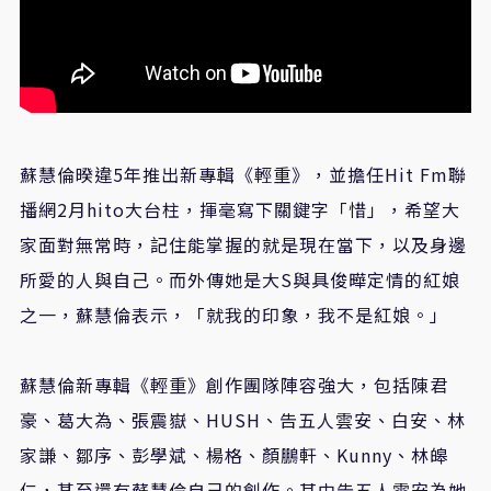
蘇慧倫暌違5年推出新專輯《輕重》，並擔任Hit Fm聯
播網2月hito大台柱，揮毫寫下關鍵字「惜」，希望大
家面對無常時，記住能掌握的就是現在當下，以及身邊
所愛的人與自己。而外傳她是大S與具俊曄定情的紅娘
之一，蘇慧倫表示，「就我的印象，我不是紅娘。」
蘇慧倫新專輯《輕重》創作團隊陣容強大，包括陳君
豪、葛大為、張震嶽、HUSH、告五人雲安、白安、林
家謙、鄒序、彭學斌、楊格、顏鵬軒、Kunny、林皞
仁，甚至還有蘇慧倫自己的創作。其中告五人雲安為她