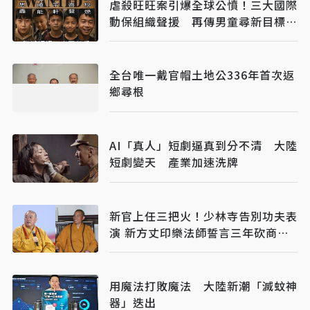
虐殺旺旺案引爆全球公憤！三大國際
動保組織聲援 再傳男童尋新目標下
手
全台唯一戴官帽土地公336年首次返
鄉尋根
AI「真人」短劇逼真到分不清 大陸
短劇變天 產業加速洗牌
新官上任三把火！少林寺告別功夫表
演 新方丈印樂法師誓言三年砍商業
血脈
用魔法打敗魔法 大陸新潮「滅蚊神
器」迭出