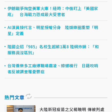
伊朗戰爭掏空美軍火庫！紐時：中俄盯上「美國家
底」 台海戰力恐成最大受害者
AI演員接代言、明星授權分身 陸娛樂圈重塑「明
星」定義
陸國企招「985」名校生起薪1萬8 陸網炸鍋：「和
服務員沒區別」
台灣養樂多工廠爆職場霸凌、蟑螂橫行 日籍吹哨
者反被調查罹憂鬱症
熱門文章
大陸新冠疫苗之父楊曉明 傳被判處