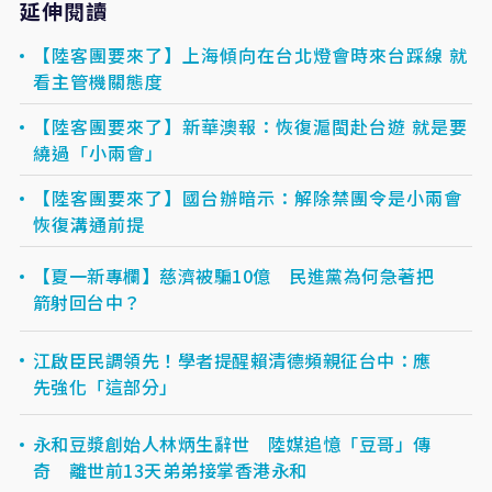
延伸閱讀
【陸客團要來了】上海傾向在台北燈會時來台踩線 就
看主管機關態度
【陸客團要來了】新華澳報：恢復滬閩赴台遊 就是要
繞過「小兩會」
【陸客團要來了】國台辦暗示：解除禁團令是小兩會
恢復溝通前提
【夏一新專欄】慈濟被騙10億 民進黨為何急著把
箭射回台中？
江啟臣民調領先！學者提醒賴清德頻親征台中：應
先強化「這部分」
永和豆漿創始人林炳生辭世 陸媒追憶「豆哥」傳
奇 離世前13天弟弟接掌香港永和