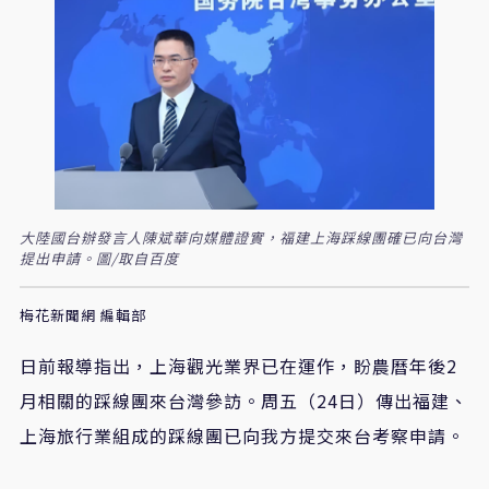
大陸國台辦發言人陳斌華向媒體證實，福建上海踩線團確已向台灣
提出申請。圖/取自百度
梅花新聞網 編輯部
日前報導指出，上海觀光業界已在運作，盼農曆年後2
月相關的踩線團來台灣參訪。周五（24日）傳出福建、
上海旅行業組成的踩線團已向我方提交來台考察申請。