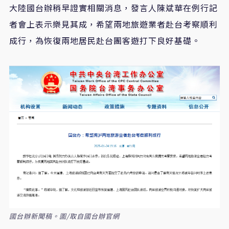
大陸國台辦稍早證實相關消息，發言人陳斌華在例行記
者會上表示樂見其成，希望兩地旅遊業者赴台考察順利
成行，為恢復兩地居民赴台團客遊打下良好基礎。
國台辦新聞稿。圖/取自國台辦官網