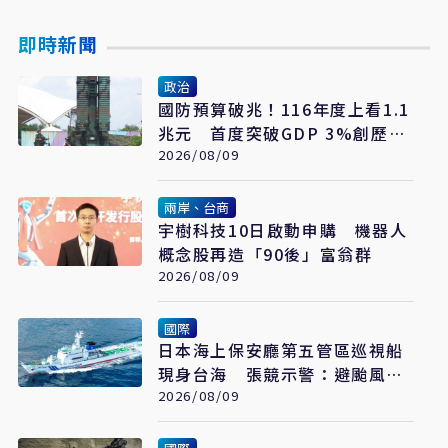
即時新聞
政治
國防預算破兆！116年度上看1.1
兆元 首度突破GDP 3%創歷史
新高
2026/08/09
兩岸、台商
宇樹科技10日啟動申購 機器人
概念股再造「90後」富翁群
2026/08/09
國際
日本海上保安廳第五管區巡視船
現身台海 張競示警：避颱風也
要關注航行動向
2026/08/09