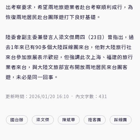
出考察要求，希望兩地旅遊業者赴台考察順利成行，為
恢復兩地居民赴台團隊遊打下良好基礎。
陸委會副主委兼發言人梁文傑周四（23日）曾指出，過
去1年來已有90多個大陸踩線團來台，他對大陸旅行社
來台參加旅展表示歡迎，但強調此次上海、福建的旅行
業者來台，與大陸文旅部宣布開放兩地居民來台團客
遊，未必是同一回事。
更新時間：2026/01/20 16:10
內文字數：431
國台辦
梁文傑
陳斌華
陸客團
踩線團