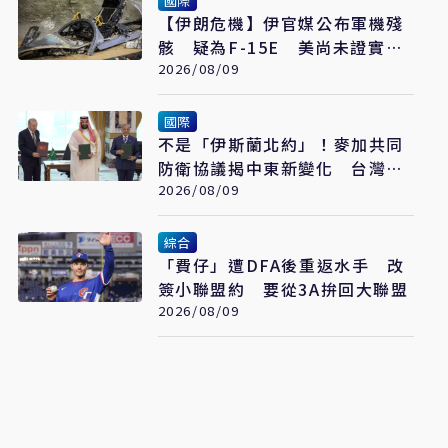
國際
【伊朗危機】伊官媒公布軍機殘
骸 疑為F-15E 美尚未證實遭
擊落
2026/08/09
國際
不是「伊斯蘭北約」！麥加共同
防衛協議揭中東新變化 台灣該
看懂「多層次安全」
2026/08/09
綜合
「費仔」遭DFA後重返水手 改
簽小聯盟約 要從3A拚回大聯盟
2026/08/09