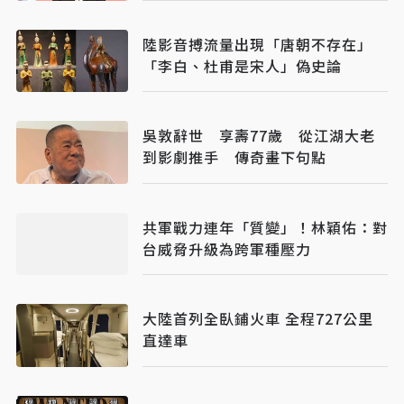
陸影音搏流量出現「唐朝不存在」
「李白、杜甫是宋人」偽史論
吳敦辭世 享壽77歲 從江湖大老
到影劇推手 傳奇畫下句點
共軍戰力連年「質變」！林穎佑：對
台威脅升級為跨軍種壓力
大陸首列全臥鋪火車 全程727公里
直達車