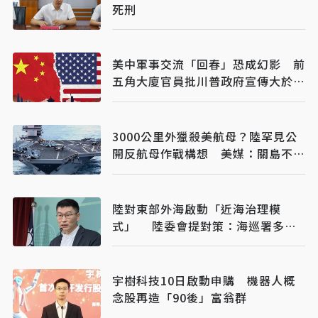
死刑
美中軍事交流「回春」恐成幻影 前
五角大廈官員批川普政府宣傳大於實
質
3000公里外獵殺美航母？陸罕見公
開反航母作戰構想 美媒：關島不再
安全
陸對東部外海啟動「近海治理模
式」 陸委會提對策：海巡署多加
油
宇樹科技10日啟動申購 機器人概
念股再造「90後」富翁群