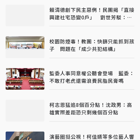
賴清德創下民主惡例！民團揭「直接
興建社宅恐變0戶」 劉世芳駁：以
偏概全
校園防煙毒！教團：快篩只能抓到孩
子 問題在「成少共犯結構」
監委人事同意權公聽會登場 藍委：
不敢打老虎還需浪費民脂民膏嗎
柯志恩猛追8個百分點！沈政男：高
雄實際差距恐只剩幾個百分點
演藝圈挺公視！柯佳嬿等多位藝人響