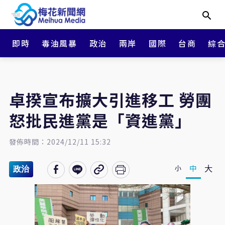
即時
毒油風暴
政治
兩岸
國際
台商
綜
卓揆宣布擴大引進移工 勞團
怒批民進黨是「資進黨」
發佈時間：2024/12/11 15:32
大
中
小
政治