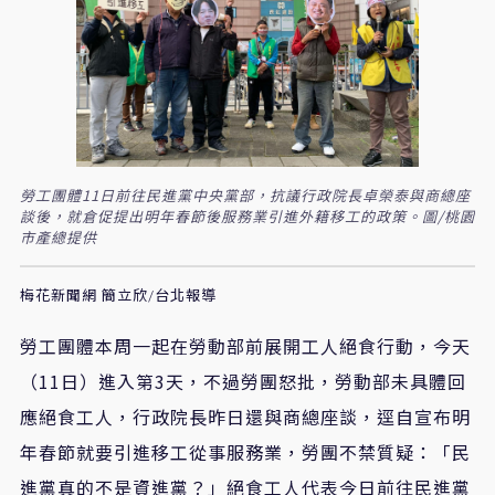
勞工團體11日前往民進黨中央黨部，抗議行政院長卓榮泰與商總座
談後，就倉促提出明年春節後服務業引進外籍移工的政策。圖/桃園
市產總提供
梅花新聞網 簡立欣/台北報導
勞工團體本周一起在勞動部前展開工人絕食行動，今天
（11日）進入第3天，不過勞團怒批，勞動部未具體回
應絕食工人，行政院長昨日還與商總座談，逕自宣布明
年春節就要引進移工從事服務業，勞團不禁質疑：「民
進黨真的不是資進黨？」絕食工人代表今日前往民進黨