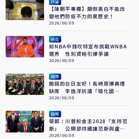
評論
【陳朝平專欄】顛倒黑白不能改
變他們防疫不力的黑歷史！
2026/08/09
綜合
前NBA中鋒坎特宣布挑戰WNBA
選秀 性別資格引爆爭議
2026/08/09
國際
脆弱的台日友好！長崎原爆典禮
缺席 李逸洋抗議「矮化國
格」：日媒揭長崎特殊安排
2026/08/09
國際
華郵：川普盼金主2028「支持范
斯」 公開卻持續讓范斯與盧比
奧較勁接班
2026/08/09