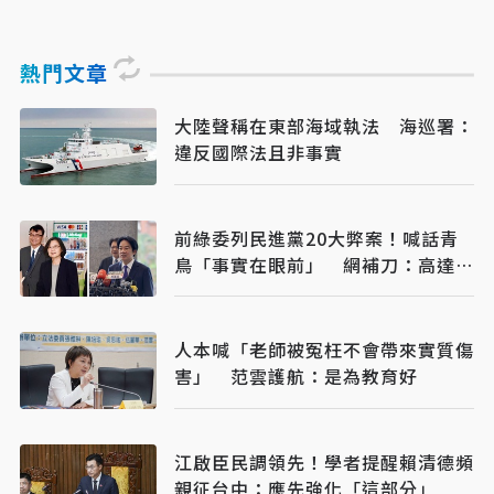
熱門文章
大陸聲稱在東部海域執法 海巡署：
違反國際法且非事實
前綠委列民進黨20大弊案！喊話青
鳥「事實在眼前」 網補刀：高達
50個國家隊
人本喊「老師被冤枉不會帶來實質傷
害」 范雲護航：是為教育好
江啟臣民調領先！學者提醒賴清德頻
親征台中：應先強化「這部分」