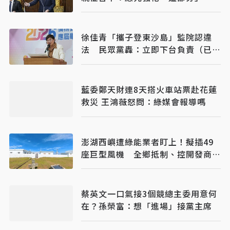
徐佳青「攜子登東沙島」監院認違
法 民眾黨轟：立即下台負責（已完
稿）
藍委鄭天財連8天搭火車站票赴花蓮
救災 王鴻薇怒問：綠媒會報導嗎
澎湖西嶼遭綠能業者盯上！擬插49
座巨型風機 全鄉抵制、控開發商打
消耗戰
蔡英文一口氣接3個競總主委用意何
在？孫榮富：想「進場」接黨主席