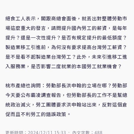
絕食工人表示，閣跟商總會面後，就丟出對整體勞動市
場這麼重大的發言，請問提升國內勞工的薪資，是每年
提升？還是一次性提升？是否有規定提升的最低額度？
製造業移工引進前，為何沒有要求提高台灣勞工薪資？
是不是看不起製造業台灣勞工？此外，未來引進移工進
入服務業，是否影響二度就業的本國勞工就業機會？
桃市產總也詢問：勞動部長洪申翰的立場在哪？勞動部
今天要公布霸凌調查報告，但勞動部長的工作不是幫總
統政治滅火，勞工團體要求洪申翰站出來，反對這個倉
促而且不利勞工的錯誤政策。
更新時間：2024/12/11 15:33
內文字數：488