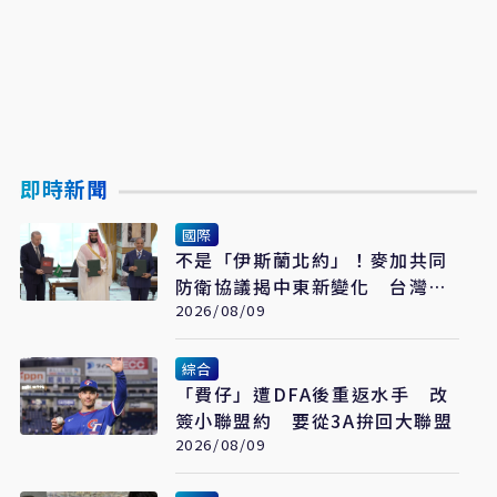
即時新聞
國際
不是「伊斯蘭北約」！麥加共同
防衛協議揭中東新變化 台灣該
看懂「多層次安全」
2026/08/09
綜合
「費仔」遭DFA後重返水手 改
簽小聯盟約 要從3A拚回大聯盟
2026/08/09