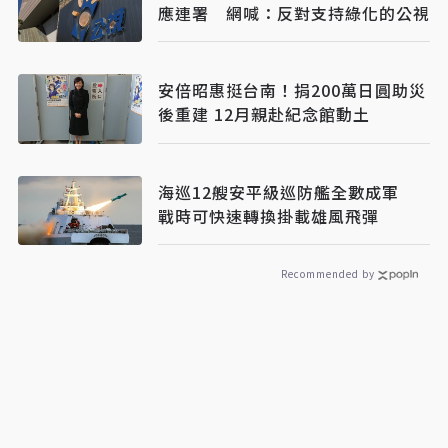
應連署 網喊：反對支持綠化的公視
安倍昭惠挺台南！捐200萬日圓助災
後重建 12月親赴紀念館動土
海巡12艘安平級巡防艦全數成軍
戰時可快速轉換掛載雄風飛彈
Recommended by