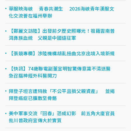
華服映海峽 青春共潮生 2026海峽青年漢服文
化交流薈在福州舉辦
【鄭麗文訪陸】出發前夕歷史照曝光！祖籍雲南普
洱彝族血統 父親是中國遠征軍
【張競專欄】涉陸機構胡亂扭曲北京出境入境新規
【快訊】74歲聯電副董宣明智驚傳意識不清送醫
急召腦神經外科醫開刀
拜登子坦言遭特赦「不公平且損父親資產」 並揭
拜登癌症已擴散至骨骼
美中軍事交流「回春」恐成幻影 前五角大廈官員
批川普政府宣傳大於實質