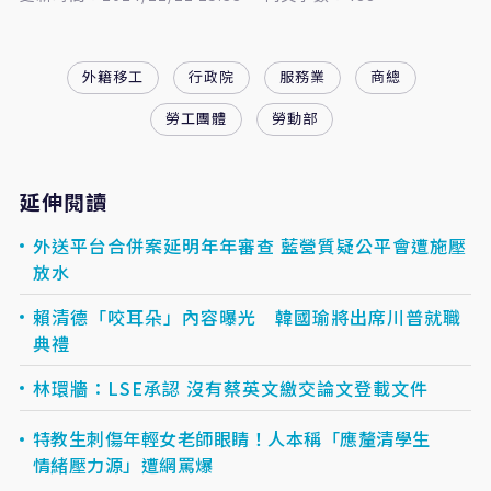
外籍移工
行政院
服務業
商總
勞工團體
勞動部
延伸閱讀
外送平台合併案延明年年審查 藍營質疑公平會遭施壓
放水
賴清德「咬耳朵」內容曝光 韓國瑜將出席川普就職
典禮
林環牆：LSE承認 沒有蔡英文繳交論文登載文件
特教生刺傷年輕女老師眼睛！人本稱「應釐清學生
情緒壓力源」遭網罵爆