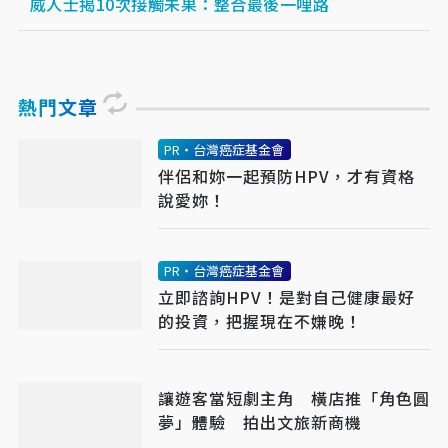
威人士揭10次接觸未果：整合最後一哩路
熱門文章
PR・台灣癌症基金會
伴侶和妳一起預防HPV，才有資格
說愛妳！
PR・台灣癌症基金會
立即諮詢HPV！是對自己健康最好
的投資，把握現在不嫌晚！
讓遊客當短劇主角 橫店推「角色圓
夢」體驗 拍出文旅新商機