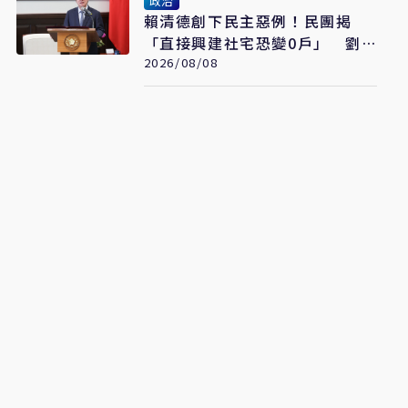
政治
賴清德創下民主惡例！民團揭
「直接興建社宅恐變0戶」 劉
世芳駁：以偏概全
2026/08/08