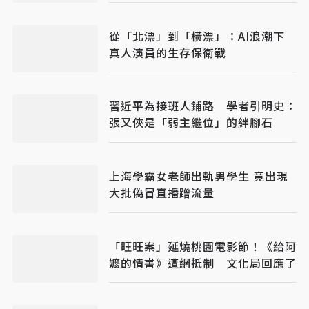
從「北漂」到「橫漂」：AI浪潮下
真人演員的生存保衛戰
習近平為接班人鋪路 學者引明史：
張又俠是「弱主繼位」的絆腳石
上海學霸女老師出軌男學生 竟出現
大批偽冒直播蹭流量
「旺旺案」延燒桃園電影節！《給阿
嬤的情書》遭網抵制 文化局回應了