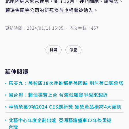
範圍內納入緊急使用，到了12月，神州細胞、康希諾、
麗珠集團等公司的新冠疫苗也相繼被納入。
更新時間：2024/01/11 15:35
內文字數：457
科興
停產
延伸閱讀
馬英九：美智庫18次兵推都是美國輸 別信美口頭承諾
國台辦：賴清德若上台 台灣就離戰爭越來越近
華碩榮獲9項2024 CES創新獎 獲獎產品橫跨4大類別
北藝中心年度企劃出爐 亞洲藝壇盛事12年後重返
台灣