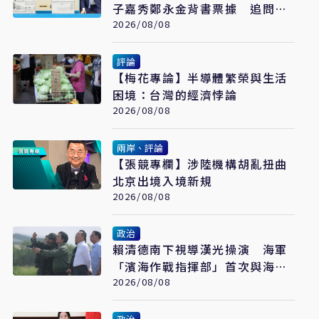
子嘉秀鄭永金背書票據 追問
2018選舉資金流向
2026/08/08
評論
【梅花專論】半導體繁榮與生活
困境：台灣的經濟悖論
2026/08/08
兩岸、評論
【張競專欄】涉陸機構胡亂扭曲
北京出境入境新規
2026/08/08
政治
賴清德南下視導漢光操演 海軍
「濱海作戰指揮部」首次與海巡
聯合操演
2026/08/08