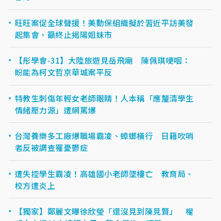
旺旺案促全球聲援！美動保組織擬於習近平訪美發
起集會、籲終止揭陽姐妹市
【彤學會-31】大陸旅遊見岳飛廟 陳佩琪哽咽：
盼能為柯文哲京華城案平反
特教生刺傷年輕女老師眼睛！人本稱「應釐清學生
情緒壓力源」遭網罵爆
台灣養樂多工廠爆職場霸凌、蟑螂橫行 日籍吹哨
者反被調查罹憂鬱症
遭失控學生霸凌！高雄國小老師墜樓亡 教育局、
校方遭炎上
【獨家】鄭麗文曝徐欣瑩「還沒見到陳見賢」 權