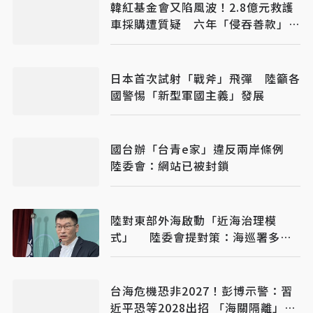
韓紅基金會又陷風波！2.8億元救護
車採購遭質疑 六年「侵吞善款」傳
聞再起
日本首次試射「戰斧」飛彈 陸籲各
國警惕「新型軍國主義」發展
國台辦「台青e家」違反兩岸條例
陸委會：網站已被封鎖
陸對東部外海啟動「近海治理模
式」 陸委會提對策：海巡署多加
油
台海危機恐非2027！彭博示警：習
近平恐等2028出招 「海關隔離」比