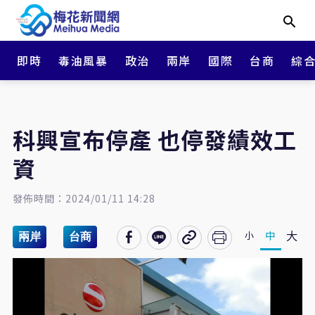
即時
毒油風暴
政治
兩岸
國際
台商
綜
科興宣布停產 也停發績效工
資
發佈時間：2024/01/11 14:28
大
中
小
兩岸
台商