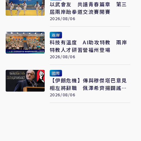
以武會友 共譜青春篇章 第三
屆兩岸跆拳道交流賽開賽
2026/08/06
兩岸
科技有溫度 AI助攻特教 兩岸
特教人才研習營福州登場
2026/08/06
國際
【伊朗危機】傳與穆傑塔巴意見
相左將辭職 佩澤希齊揚闢謠堅
稱會繼續總統職務
2026/08/06