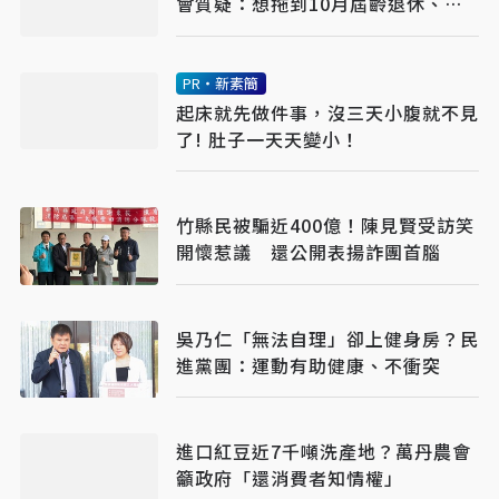
會質疑：想拖到10月屆齡退休、領
終身俸
PR・新素簡
起床就先做件事，沒三天小腹就不見
了! 肚子一天天變小！
竹縣民被騙近400億！陳見賢受訪笑
開懷惹議 還公開表揚詐團首腦
吳乃仁「無法自理」卻上健身房？民
進黨團：運動有助健康、不衝突
進口紅豆近7千噸洗產地？萬丹農會
籲政府「還消費者知情權」