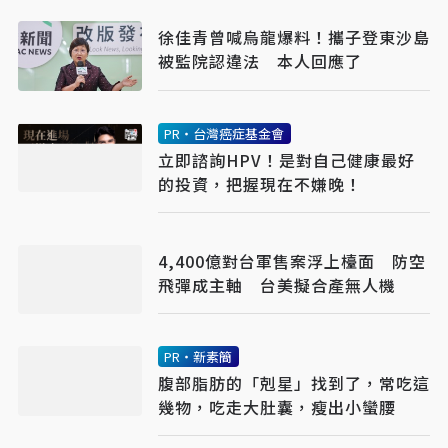
徐佳青曾喊烏龍爆料！攜子登東沙島
被監院認違法 本人回應了
PR・台灣癌症基金會
立即諮詢HPV！是對自己健康最好
的投資，把握現在不嫌晚！
4,400億對台軍售案浮上檯面 防空
飛彈成主軸 台美擬合產無人機
PR・新素簡
腹部脂肪的「剋星」找到了，常吃這
幾物，吃走大肚囊，瘦出小蠻腰