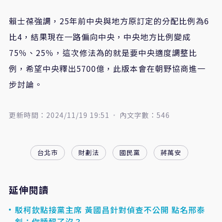
賴士葆強調，25年前中央與地方原訂定的分配比例為6
比4，結果現在一路偏向中央，中央地方比例變成
75％、25％，這次修法為的就是要中央適度調整比
例，希望中央釋出5700億，此版本會在朝野協商進一
步討論。
更新時間：2024/11/19 19:51
內文字數：546
台北市
財劃法
國民黨
蔣萬安
延伸閱讀
駁柯欽點接黨主席 黃國昌針對偵查不公開 點名邢泰
釗：你睡醒了沒？