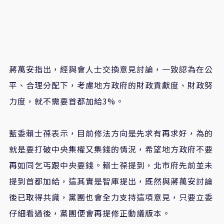
蔣萬安指出，經與會人士交換意見討論，一致認為在公
平、合理分配下，考慮地方政府的財政貢獻度、財政努
力度，就不需要首都加給3%。
藍委賴士葆表示，目前修法方向是先求有再求好，為的
就是要打破中央集權又集錢的情況，希望地方政府不要
再如同乞丐跟中央要錢。賴士葆提到，北市府先前並未
提到首都加給，這其實是智庫提出，既然與蔣萬安討論
後已取得共識，黨團也會全力支持這項意見，只要立委
仔細看過後，黨團便會再提修正動議版本。