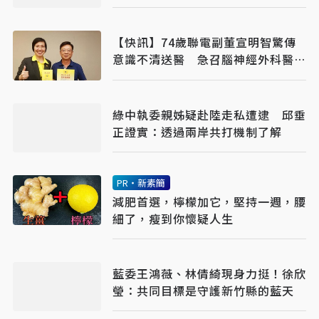
【快訊】74歲聯電副董宣明智驚傳
意識不清送醫 急召腦神經外科醫開
刀
綠中執委親姊疑赴陸走私遭逮 邱垂
正證實：透過兩岸共打機制了解
PR・新素簡
減肥首選，檸檬加它，堅持一週，腰
細了，瘦到你懷疑人生
藍委王鴻薇、林倩綺現身力挺！徐欣
瑩：共同目標是守護新竹縣的藍天