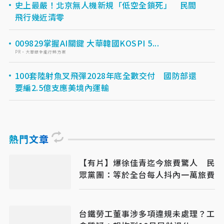
史上最嚴！北京無人機新規「低空全鎖死」 民間
飛行幾近清零
009829掌握AI關鍵 大華韓國KOSPI 5...
PR・大華銀全能行銷方案
100套陸射魚叉飛彈2028年底全數交付 國防部還
要編2.5億支應美境內運輸
熱門文章
【有片】爆徐佳青迄今旅費驚人 民
眾黨團：等於全台每人抖內一萬旅費
台鐵勞工董事涉多項違規未處理？工