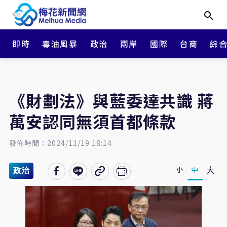
即時
毒油風暴
政治
兩岸
國際
台商
綜
《財劃法》與藍委達共識 蔣
萬安認同無須首都條款
發佈時間：2024/11/19 18:14
大
中
小
政治