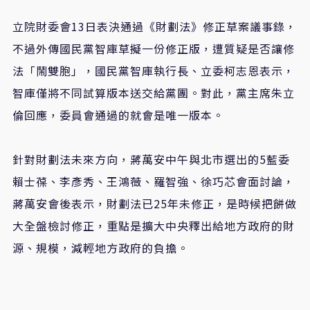
立院財委會13日表決通過《財劃法》修正草案議事錄，
不過外傳國民黨智庫草擬一份修正版，遭質疑是否讓修
法「鬧雙胞」，國民黨智庫執行長、立委柯志恩表示，
智庫僅將不同試算版本送交給黨團。對此，黨主席朱立
倫回應，委員會通過的就會是唯一版本。
針對財劃法未來方向，蔣萬安中午與北市選出的5藍委
賴士葆、李彥秀、王鴻薇、羅智強、徐巧芯會面討論，
蔣萬安會後表示，財劃法已25年未修正，是時候把餅做
大全盤檢討修正，重點是擴大中央釋出給地方政府的財
源、規模，減輕地方政府的負擔。