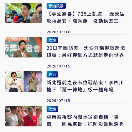
毒油風暴
【毒油風暴】725上凱道 綠營猛
攻蔣萬安、盧秀燕 沒動侯友宜、
張善政
2026/07/18
政治
20日率團訪美！沈伯洋稱迎戰跨境
鎮壓：最好迎擊方式就是走向世界
2026/07/15
政治
新北選前之夜卡位戰結束！李四川
搶下「第一神地」板一體育場
2026/07/15
政治
卓榮泰視察內湖水災卻自稱「陳
情」 國民黨批：把防災當助選秀