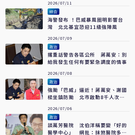
2026/07/11
綜合
海警發布 ！巴威暴風圈明影響台
灣 北北基宜恐迎11級強陣風
2026/07/09
政治
撂重話警告各區公所 蔣萬安：別
給我發生任何有要緊急調度的情事
2026/07/08
政治
強颱「巴威」逼近！蔣萬安、謝國
樑坐鎮防颱 北市啟動8千人次清
疏全面戒備
2026/07/06
政治
談萬芳醫院 沈伯洋稱要變「好的
醫學中心」 網批：抹煞醫院多年