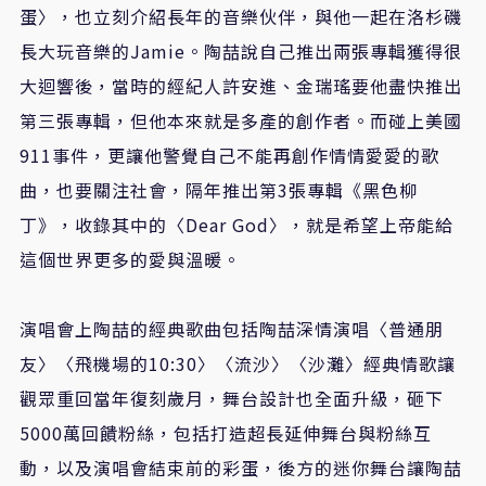
蛋〉，也立刻介紹長年的音樂伙伴，與他一起在洛杉磯
長大玩音樂的
Jamie
。陶喆說自己推出兩張專輯獲得很
大迴響後，當時的經紀人許安進、金瑞瑤要他盡快推出
第三張專輯，但他本來就是多產的創作者。而碰上美國
911
事件，更讓他警覺自己不能再創作情情愛愛的歌
曲，也要關注社會，隔年推出第
3
張專輯《黑色柳
丁》，收錄其中的〈
Dear God
〉，就是希望上帝能給
這個世界更多的愛與溫暖。
演唱會上陶喆的經典歌曲包括陶喆深情演唱〈普通朋
友〉〈飛機場的
10:30
〉〈流沙〉〈沙灘〉經典情歌讓
觀眾重回當年復刻歲月，舞台設計也全面升級，砸下
5000
萬回饋粉絲，包括打造超長延伸舞台與粉絲互
動，以及演唱會結束前的彩蛋，後方的迷你舞台讓陶喆