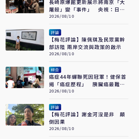
長崎原爆館更新展示將南京「大
屠殺」變「事件」 央視：日本
又在偷改歷史
2026/08/10
評論
【梅花評論】陳佩琪及民眾黨幹
部訪陸 兩岸交流與政策的啟示
2026/08/10
綜合
癌症44年蟬聯死因冠軍！健保首
揭「癌症歷程」 胰臟癌最難
治、肺癌驚見院際差41.8個百分
2026/08/10
點
評論
【梅花評論】謝金河沒是非 顛
倒因果
2026/08/10