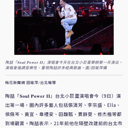
陶喆「𝐒𝐨𝐮𝐥 𝐏𝐨𝐰𝐞𝐫 𝐈𝐈」演唱會今天在台北小巨蛋舉辦第一天演出，
演唱會強調音樂性，重現陶喆許多經典歌曲。圖/田瑜萍攝
梅花新聞網 田瑜萍/台北報導
陶喆「
𝐒𝐨𝐮𝐥
𝐏𝐨𝐰𝐞𝐫
𝐈𝐈
」台北小巨蛋演唱會今（
9
日）演
出第一場，圈內許多藝人包括張清芳、李宗盛、
Ella
、
侯佩岑、黃宣、韋禮安、田馥甄、賈靜雯、修杰楷等都
到場觀賞。陶喆表示，
21
年前他在隔壁改建前的台北市