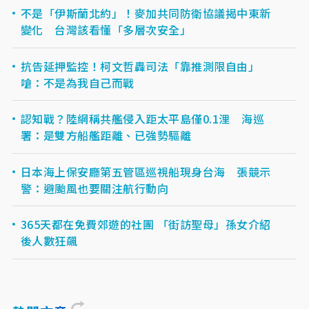
不是「伊斯蘭北約」！麥加共同防衛協議揭中東新
變化 台灣該看懂「多層次安全」
抗告延押監控！柯文哲轟司法「靠推測限自由」
嗆：不是為我自己而戰
認知戰？陸網稱共艦侵入距太平島僅0.1浬 海巡
署：是雙方船艦距離、已強勢驅離
日本海上保安廳第五管區巡視船現身台海 張競示
警：避颱風也要關注航行動向
365天都在免費郊遊的社團 「街訪聖母」孫女介紹
後人數狂飆