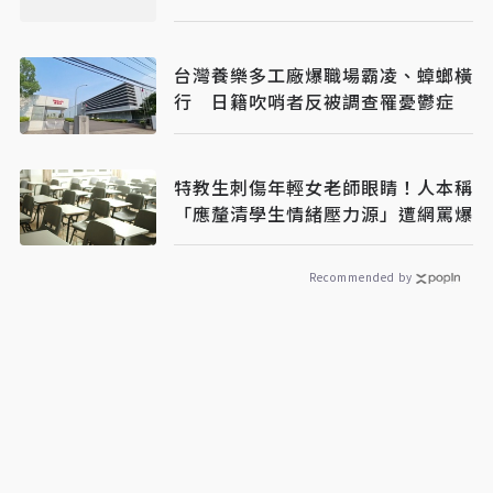
台灣養樂多工廠爆職場霸凌、蟑螂橫
行 日籍吹哨者反被調查罹憂鬱症
特教生刺傷年輕女老師眼睛！人本稱
「應釐清學生情緒壓力源」遭網罵爆
Recommended by