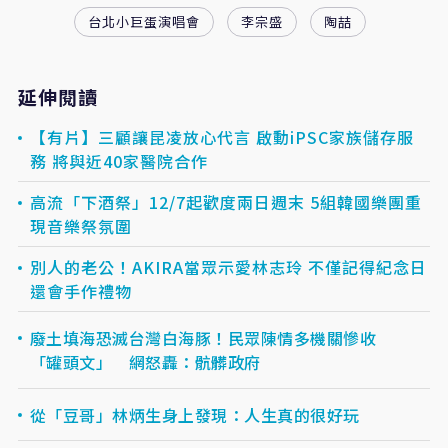
台北小巨蛋演唱會
李宗盛
陶喆
延伸閱讀
【有片】三顧讓昆凌放心代言 啟動iPSC家族儲存服
務 將與近40家醫院合作
高流「下酒祭」12/7起歡度兩日週末 5組韓國樂團重
現音樂祭氛圍
別人的老公！AKIRA當眾示愛林志玲 不僅記得紀念日
還會手作禮物
廢土填海恐滅台灣白海豚！民眾陳情多機關慘收
「罐頭文」 網怒轟：骯髒政府
從「豆哥」林炳生身上發現：人生真的很好玩