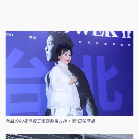
陶喆的80歲母親王復蓉到場支持。圖/田瑜萍攝