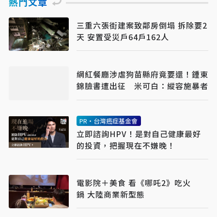
熱門文章
三重六張街建案致鄰房倒塌 拆除要2
天 安置受災戶64戶162人
網紅餐廳涉虐狗苗縣府竟要還！鍾東
錦臉書遭出征 米可白：縱容施暴者
PR・台灣癌症基金會
立即諮詢HPV！是對自己健康最好
的投資，把握現在不嫌晚！
電影院＋美食 看《哪吒2》吃火
鍋 大陸商業新型態