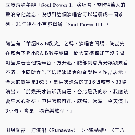
立體育場舉辦「
𝐒𝐨𝐮𝐥
𝐏𝐨𝐰𝐞𝐫
𝐈
」演唱會，當時
4
萬人的
聲浪令他難忘，沒想到這個演唱會可以延續成一個系
列，
21
年後在小巨蛋舉辦「
𝐒𝐨𝐮𝐥
𝐏𝐨𝐰𝐞𝐫
𝐈𝐈
」。
陶喆有「
華語
R
＆
B
教父」之稱，演唱會開場，陶喆先
在舞台下秀出
R
＆
B
唱腔旋律，問大家準備好了沒？當
陶喆彈著吉他從舞台下方升起，臉部刻意背光讓觀眾看
不清，也同時宣告了這場演場會的音樂性。陶喆表示，
今天的數字是
1633
，是這次巡演的第
16
個城市、
33
場
演出，「前幾天才告訴我自己，台北是我的家，我應該
要平常心對待，但是怎麼可能，感觸非常深，今天演出
3
小時，會是一場音樂旅程。」
開場陶喆一連演唱〈
Runaway
〉〈小鎮姑娘〉〈王八