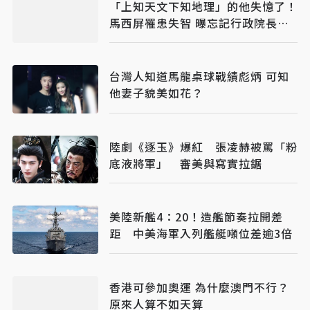
「上知天文下知地理」的他失憶了！
馬西屏罹患失智 曝忘記行政院長姓
名心酸歷程
台灣人知道馬龍桌球戰績彪炳 可知
他妻子貌美如花？
陸劇《逐玉》爆紅 張凌赫被罵「粉
底液將軍」 審美與寫實拉鋸
美陸新艦4：20！造艦節奏拉開差
距 中美海軍入列艦艇噸位差逾3倍
香港可參加奧運 為什麼澳門不行？
原來人算不如天算