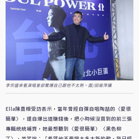
李宗盛來看演唱會卻驚爆自己跟他不太熟。圖/田瑜萍攝
Ella
陳嘉樺受訪表示，當年曾經自彈自唱陶喆的〈愛很
簡單〉，還自爆出道賺錢後，把小時候沒買到的前三張
專輯統統補齊，她最想聽到〈愛很簡單〉〈黑色柳
丁〉，並笑說：「希望他不要唱太多太新的歌，我已經