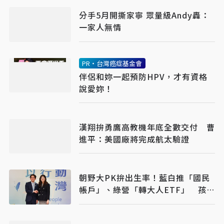
分手5月開撕家寧 眾量級Andy轟：
一家人無情
PR・台灣癌症基金會
伴侶和妳一起預防HPV，才有資格
說愛妳！
漢翔拚勇鷹高教機年底全數交付 曹
進平：美國廠將完成航太驗證
朝野大PK拚出生率！藍白推「國民
帳戶」、綠營「轉大人ETF」 孩子
成年就有第一筆資本