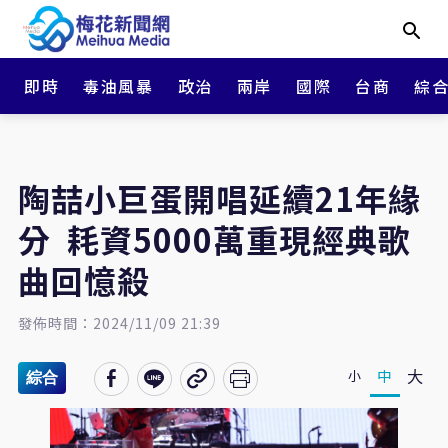
即時
毒油風暴
政治
兩岸
國際
台商
綜
陶喆小巨蛋開唱延續21年緣
分 耗資5000萬重現經典歌
曲回憶殺
發佈時間：2024/11/09 21:39
大
中
小
綜合