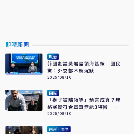
即時新聞
政治
菲國劃設黃岩島領海基線 國民
黨：外交部不應沉默
2026/08/10
國際
「獅子被驢領導」預言成真？赫
格塞斯符合軍事無能3特徵
《軍事無能心理學》半世紀後受
2026/08/10
矚目
兩岸、國際