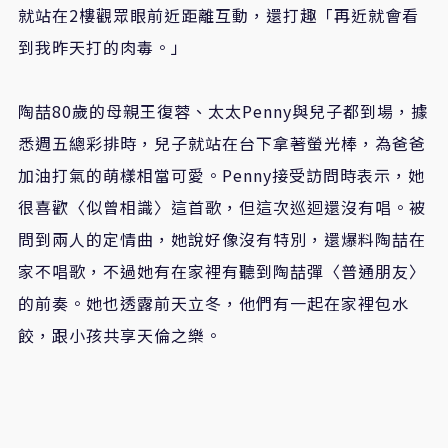
就站在
2
樓觀眾眼前近距離互動，還打趣「再近就會看
到我昨天打的肉毒。」
陶喆
80
歲的母親王復蓉、太太
Penny
與兒子都到場，據
悉週五總彩排時，兒子就站在台下拿著螢光棒，為爸爸
加油打氣的萌樣相當可愛。
Penny
接受訪問時表示，她
很喜歡〈似曾相識〉這首歌，但這次巡迴還沒有唱。被
問到兩人的定情曲，她說好像沒有特別，還爆料陶喆在
家不唱歌，不過她有在家裡有聽到陶喆彈〈普通朋友〉
的前奏。她也透露前天立冬，他們有一起在家裡包水
餃，跟小孩共享天倫之樂。