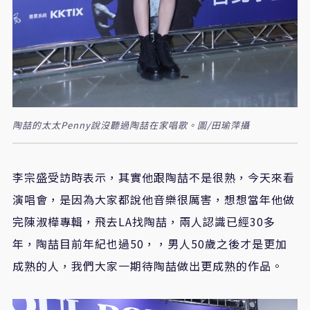
陶喆的太太Penny說沒聽過陶喆在家唱歌。圖/田瑜萍攝
李宗盛受訪時表示，其實他跟陶喆不是很熟，今天來看
演唱會，是因為大家都說他音樂很厲害，想想當年他做
完陳淑樺專輯，飛去
LA
找陶喆，兩人認識已經
30
多
年，陶喆目前年紀也過
50
，，男人
50
歲之後才是更加
成熟的人，我們大家一期待陶喆做出更成熟的作品。