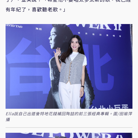
有年紀了，喜歡聽老歌。」
Ella說自己出道後特地花錢補回陶喆的前三張經典專輯。圖/田瑜萍
攝