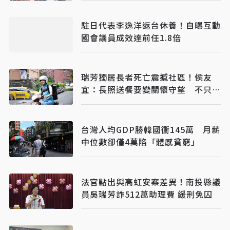
駐日代表李逸洋返台休養！自曝互動
國會議員成效達前任1.8倍
瑞芳獨居長者死亡震撼社區！侯友
宜：長照送餐要變關懷守望 不只是
送餐
台灣人均GDP勝韓國衝145萬 月薪
中位數卻僅4萬陷「體感貧窮」
法官點出與高虹安案差異！南投縣議
員吳瑞芳詐512萬助理費 緩刑免囚