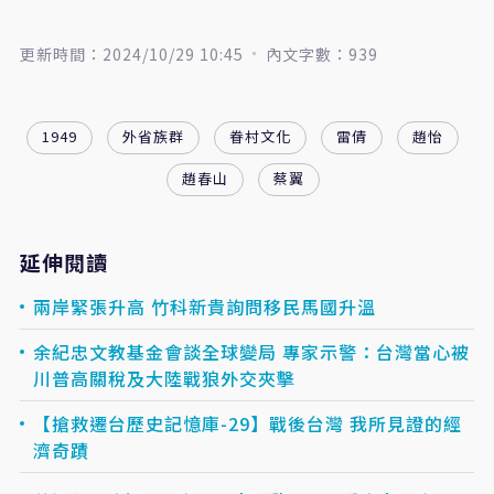
更新時間：2024/10/29 10:45
內文字數：939
1949
外省族群
眷村文化
雷倩
趙怡
趙春山
蔡翼
延伸閱讀
兩岸緊張升高 竹科新貴詢問移民馬國升溫
余紀忠文教基金會談全球變局 專家示警：台灣當心被
川普高關稅及大陸戰狼外交夾擊
【搶救遷台歷史記憶庫-29】戰後台灣 我所見證的經
濟奇蹟