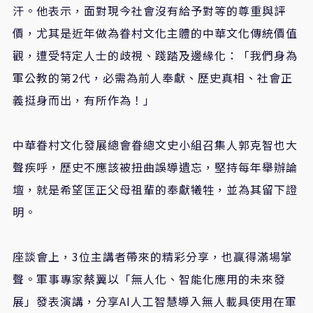
汗。他表示，面對現今社會沒有給予對等的尊重與評
價，尤其是近年做為眷村文化主體的中華文化傳統價值
觀，遭受特定人士的歧視、踐踏及邊緣化：「我們身為
軍公教的第2代，必需為前人奉獻、歷史真相、社會正
義挺身而出，有所作為！」
中華眷村文化發展總會眷總文史小組召集人郭克智也大
聲疾呼，歷史不應該被扭曲誤導遺忘，堅持每年舉辦論
壇，就是希望匡正父母祖輩的奉獻犧牲，並為其留下證
明。
座談會上，3位主講者帶來的精彩分享，也贏得滿場掌
聲。軍事專家蔡翼以「無人化、智能化應用的未來發
展」發表演講，分享AI人工智慧導入無人載具使用在軍