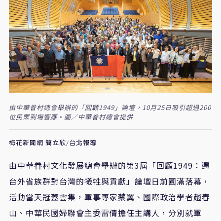
由中華眷村總會舉辦的「回顧1949」論壇，10月25日吸引超過200
位民眾到場響應。圖／中華眷村總會提供
梅花新聞網 簡立欣/台北報導
由中華眷村文化發展總會舉辦的第3屆「回顧1949：遷
台外省族群對台灣的犧牲與貢獻」論壇日前圓滿落幕，
活動當天冠蓋雲集，軍事專家蔡翼、國際政治學者趙春
山、中華民國婦聯會主委雷倩擔任主講人，分別就軍