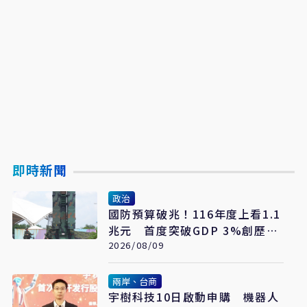
即時新聞
政治
國防預算破兆！116年度上看1.1
兆元 首度突破GDP 3%創歷史
新高
2026/08/09
兩岸、台商
宇樹科技10日啟動申購 機器人