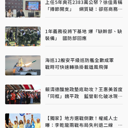
上任5年爽花2383萬公帑？徐佳青稱
「撙節開支」 網質疑：卻搭商務
艙？
1年義務役將下基地 爆「缺幹部、缺
裝備」 國防部回應
海巡12艘安平級巡防艦全數成軍
戰時可快速轉換掛載雄風飛彈
賴清德酸施政墊底助攻？王惠美首度
「同框」魏平政 藍營彰化破冰現曙
光
【獨家】地方選戰倒數！權威人士
曝：李乾龍兩戰布局失利退二線 鄭