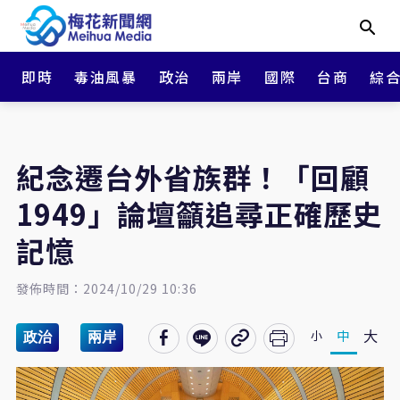
即時
毒油風暴
政治
兩岸
國際
台商
綜
紀念遷台外省族群！「回顧
1949」論壇籲追尋正確歷史
記憶
發佈時間：2024/10/29 10:36
大
中
小
政治
兩岸