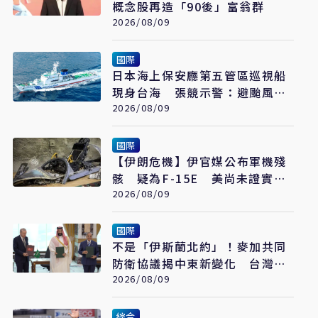
概念股再造「90後」富翁群
2026/08/09
國際
日本海上保安廳第五管區巡視船
現身台海 張競示警：避颱風也
要關注航行動向
2026/08/09
國際
【伊朗危機】伊官媒公布軍機殘
骸 疑為F-15E 美尚未證實遭
擊落
2026/08/09
國際
不是「伊斯蘭北約」！麥加共同
防衛協議揭中東新變化 台灣該
看懂「多層次安全」
2026/08/09
綜合