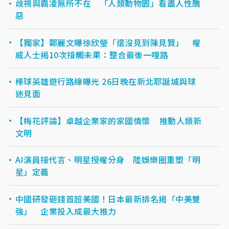
歧視與霸凌無所不在 「人類動物園」看盡人性醜
惡
【獨家】鄭麗文曝徐欣瑩「還沒見到陳見賢」 權
威人士揭10次接觸未果：整合最後一哩路
棒球英雄遊行路線曝光 26日晚在新北耶誕城與球
迷見面
【梅花評論】卓越企業家的家國情懷 推動人類新
文明
AI演員接代言、明星授權分身 陸娛樂圈重塑「明
星」定義
中國研發砸錢首超美國！日本最新排名揭「中美雙
強」 企業投入成最大推力