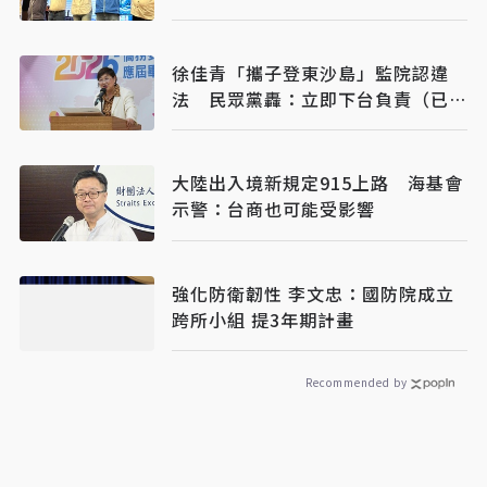
麗文扛責整合艱困選區
徐佳青「攜子登東沙島」監院認違
法 民眾黨轟：立即下台負責（已完
稿）
大陸出入境新規定915上路 海基會
示警：台商也可能受影響
強化防衛韌性 李文忠：國防院成立
跨所小組 提3年期計畫
Recommended by