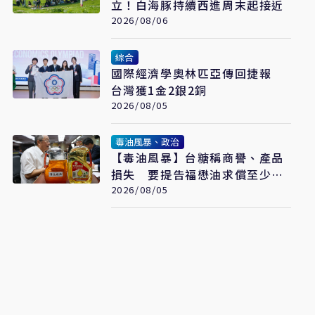
立！白海豚持續西進周末起接近
2026/08/06
綜合
國際經濟學奧林匹亞傳回捷報
台灣獲1金2銀2銅
2026/08/05
毒油風暴、政治
【毒油風暴】台糖稱商譽、產品
損失 要提告福懋油求償至少
2.43億元
2026/08/05