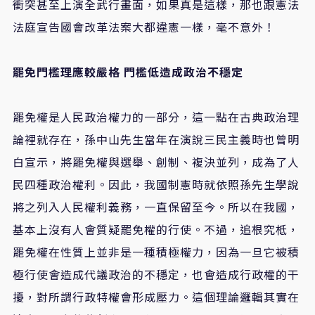
衝突甚至上演全武行畫面，如果真是這樣，那也跟憲法
法庭宣告國會改革法案大都違憲一樣，毫不意外！
罷免門檻理應較嚴格
門檻低造成政治不穩定
罷免權是人民政治權力的一部分，這一點在古典政治理
論裡就存在，孫中山先生當年在演說三民主義時也曾明
白宣示，將罷免權與選舉、創制、複決並列，成為了人
民四種政治權利。因此，我國制憲時就依照孫先生學說
將之列入人民權利義務，一直保留至今。所以在我國，
基本上沒有人會質疑罷免權的行使。不過，追根究柢，
罷免權在性質上並非是一種積極權力，因為一旦它被積
極行使會造成代議政治的不穩定，也會造成行政權的干
擾，對所謂行政特權會形成壓力。這個理論邏輯其實在