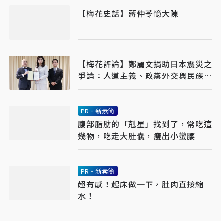
【梅花史話】蔣仲苓憶大陳
【梅花評論】鄭麗文捐助日本震災之
爭論：人道主義、政黨外交與民族主
義之平衡
PR・新素簡
腹部脂肪的「剋星」找到了，常吃這
幾物，吃走大肚囊，瘦出小蠻腰
PR・新素簡
超有感！起床做一下，肚肉直接縮
水！