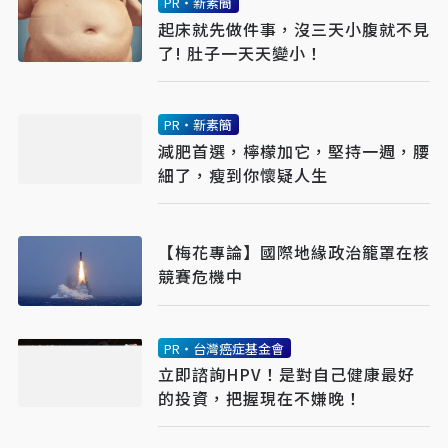
PR・新素簡
起床就先做件事，沒三天小腹就不見
了! 肚子一天天變小！
PR・新素簡
減肥首選，檸檬加它，堅持一週，腰
細了，瘦到你懷疑人生
【梅花專論】國際地緣政治籠罩在核
競賽危機中
PR・台灣癌症基金會
立即諮詢HPV！是對自己健康最好
的投資，把握現在不嫌晚！