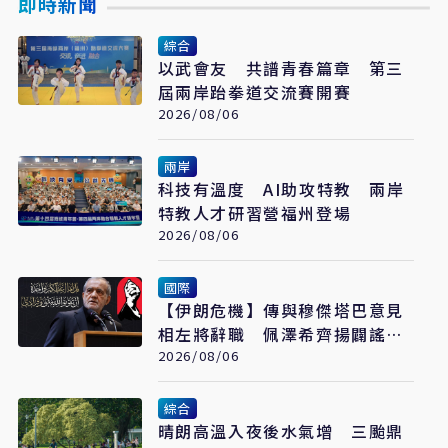
即時新聞
綜合
以武會友 共譜青春篇章 第三
屆兩岸跆拳道交流賽開賽
2026/08/06
兩岸
科技有溫度 AI助攻特教 兩岸
特教人才研習營福州登場
2026/08/06
國際
【伊朗危機】傳與穆傑塔巴意見
相左將辭職 佩澤希齊揚闢謠堅
稱會繼續總統職務
2026/08/06
綜合
晴朗高溫入夜後水氣增 三颱鼎