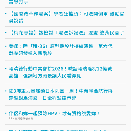
當綠打手
【國會改革釋憲案】學者狂搖頭：司法開倒車 鼓勵官
員說謊
【梅花專論】該檢討「憲法訴訟法」違憲 違背民意了
美媒：陸「殲-36」原型機設計持續演進 第六代
戰機研發進入新階段
賴清德行動中常會拚2026！喊話賴瑞隆8/12備戰
高雄 強調地方願景讓人民看得見
陸3艘主力軍艦繞日本列島一周！中俄聯合航行再
穿越對馬海峽 日全程監控示警
伴侶和妳一起預防HPV，才有資格說愛妳！
PR・台灣癌症基金會