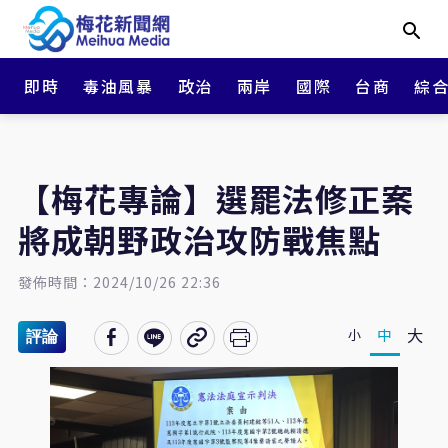
即時
毒油風暴
政治
兩岸
國際
台商
綜
【梅花專論】選罷法修正案
將成朝野政治攻防戰焦點
發佈時間：2024/10/26 22:36
大
中
小
評論