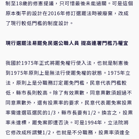
制至18歲的修憲提議，只可惜最後未能過關。可是這個
原本衡平的設計在2016年修訂選罷法時被廢棄，改成
了現行較低門檻的制度設計。
現行選罷法易罷免民選公職人員
提高連署門檻乃權宜
我國於1975年正式將罷免權行使入法，也就是制憲後
到1975年原則上是無法行使罷免權的狀態。1975年立
法，原則上是分職務訂定罷免門檻，民意代表門檻較
低，縣市長則較高。除了有效票數，同意票數須超過不
同意票數外，還有投票率的要求，民意代表罷免案投票
率需達選區選民的1/3，縣市長要有1/2。換言之，投票
率未達標，罷免案即遭否決。可是1994年，立法院將
它修改成所謂雙1/2，也就是不分職務，投票率須達全