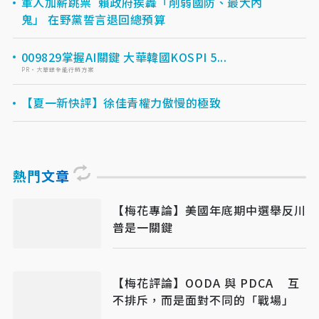
軍人加薪跳票 賴政府挨轟「削弱國防、最大內
鬼」 在野黨誓言退回總預算
009829掌握AI關鍵 大華韓國KOSPI 5...
PR・大華銀全能行銷方案
【夏一新快評】徐佳青權力傲慢的極致
熱門文章
【梅花專論】美國年底期中選舉反川
普是一關鍵
【梅花評論】OODA 與 PDCA 互
不排斥，而是面對不同的「戰場」