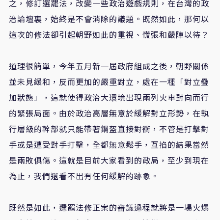
之，修訂選罷法，改變一些政治遊戲規則，在台灣的政
治論壇裏，始終是不會消除的議題。既然如此，那何以
這次的修法卻引起朝野如此的重視、慌張和嚴陣以待？
道理很簡單，今年五月新一屆政府組成之後，朝野關係
並未見緩和，反而更加的嚴重對立，處在一種「對立疊
加狀態」，這就使得政治大環境出現兩列火車對向而行
的緊張局面。由於政治高層無意於緩解對立形勢，在執
行層級的幹部就只能帶著鋼盔直接對衝，不管是打擊對
手或是遭受對手打擊，全都無意鬆手，互掐的結果當然
是兩敗俱傷。這就是目前大家看到的政局，至少到現在
為止，我們還看不出有任何緩解的跡象。
既然是如此，選罷法修正案的審議過程就將是一場火爆