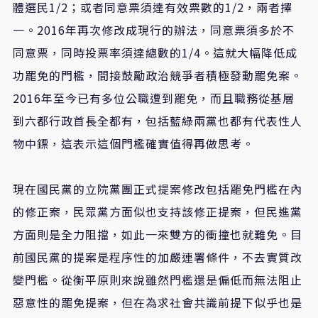
體選民1/2；或者同意票須達有效票數的1/2，兩者擇
一。2016年再次修改成現行的辦法，同意票須多於不
同意票，同時投票率須達總數的1/4。這就大幅降低成
功罷免的門檻，間接鼓勵政治競爭者積極發動罷免案。
2016年至今已有多位公職遭到罷免，而且職務從基層
到六都行政首長全都有，包括藍綠兩黨也都有代表性人
物中鏢，這表示這個門檻確實值得再做思考。
現在國民黨的立院黨團正式提案修改包括罷免門檻在內
的修正案，民眾黨方面似也支持該修正提案，但民進黨
方面則是全力阻擋，如此一來雙方的衝撞也就難免。目
前國民黨的提案是程序性的加嚴連署條件，不去實質改
變門檻。從衡平原則來說雖然門檻還是偏低而無法阻止
惡意性的罷免提案，但在為求社會共識前提下似乎也是