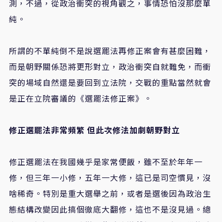
測，不過，從政治衝突的視角觀之，事情恐怕沒那麼單
純。
所謂的不單純倒不是說選罷法再修正案會有甚麼困難，
而是朝野關係恐將更形對立，政治衝突自就難免，而衝
突的場域自然還是要回到立法院，交戰的重點當然就會
是正在立院審議的《選罷法修正案》。
修正選罷法非常頻繁
但此次修法加劇朝野對立
修正選罷法在我國幾乎是家常便飯，雖不至於年年一
修，但三年一小修，五年一大修，這已是司空慣見，沒
啥稀奇。特別是重大選舉之前，或者是選後因為政治生
態結構改變因此搞個徹底大翻修，這也不是沒見過。總