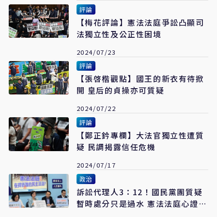
評論
【梅花評論】憲法法庭爭訟凸顯司
法獨立性及公正性困境
2024/07/23
評論
【張啓楷觀點】國王的新衣有待掀
開 皇后的貞操亦可質疑
2024/07/22
評論
【鄭正鈐專欄】大法官獨立性遭質
疑 民調揭露信任危機
2024/07/17
政治
訴訟代理人3：12！國民黨團質疑
暫時處分只是過水 憲法法庭心證已
成