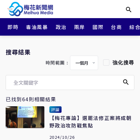
即時
毒油風暴
政治
兩岸
國際
台商
綜
搜尋結果
強化搜尋
時間範圍：
已找到64則相關結果
評論
【梅花專論】選罷法修正案將成朝
野政治攻防戰焦點
2024/10/26