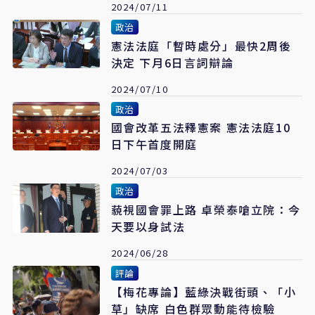
2024/07/11
政治
憲法法庭「暫時處分」最快2周後
決定 下月6日言詞辯論
2024/07/10
政治
國會改革五法釋憲案 憲法法庭10
日下午首度開庭
2024/07/03
政治
藐視國會罪上路 卓榮泰嗆立院：今
天要以身試法
2024/06/28
評論
【梅花專論】藍綠決戰街頭、「小
草」缺席 白色群眾動能待檢驗