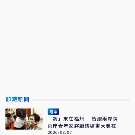
即時新聞
兩岸
「將」來在福州 智繪兩岸情
兩岸青年家將臉譜繪畫大賽在福
州開幕
2026/08/07