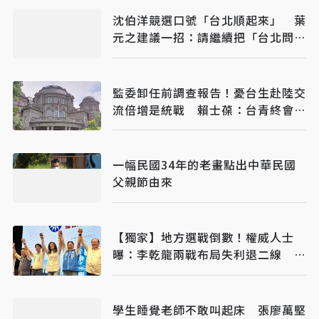
沈伯洋競選口號「台北順起來」 葉
元之建議一招：請繼續把「台北問
題」帶出去
監委卸任前調查報告！憂台生赴陸交
流倍增是統戰 賴士葆：台青終會認
清台獨手段
一幅民國34年的老畫點出中華民國
父親節由來
【獨家】地方選戰倒數！權威人士
曝：李乾龍兩戰布局失利退二線 鄭
麗文扛責整合艱困選區
學生睡覺老師不敢叫起床 張廖萬堅