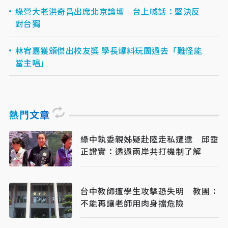
綠營大老洪奇昌出席北京論壇 台上喊話：堅決反
對台獨
林宥嘉獲頒傑出校友獎 學長爆料玩團過去「難怪能
當主唱」
熱門文章
綠中執委親姊疑赴陸走私遭逮 邱垂
正證實：透過兩岸共打機制了解
台中教師遭學生攻擊恐失明 教團：
不能再讓老師用肉身擋危險