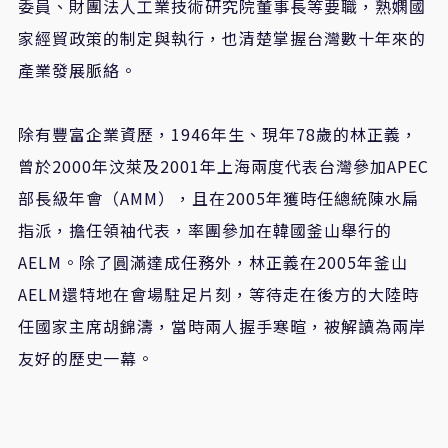
委員、財團法人工業技術研究院董事長等要職，熟嫻國
家經貿政策的制定與執行，也清楚掌握台灣數十年來的
產業發展脈絡。
除有豐富企業資歷，1946年生、現年78歲的林正義，
曾於2000年汶萊及2001年上海兩度代表台灣參加APEC
部長級年會（AMM），且在2005年獲時任總統陳水扁
指派，擔任領袖代表，率團參加在韓國釜山舉行的
AELM。除了圓滿達成任務外，林正義在2005年釜山
AELM還特地在會場駐足片刻，等待走在後方的大陸時
任國家主席胡錦濤，當時兩人握手寒暄，被解讀為兩岸
友好的歷史一幕。