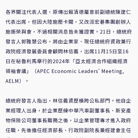
各界關注代表人選，原傳出賴清德屬意前副總統陳建仁
代表出席，但因大陸施壓卡關，又改派宏碁集團創辦人
施振榮與會，不過相關消息皆未獲證實。21日，總統府
發言人郭雅慧公布，將由企業家、現任總統府資政兼行
政院經濟發展委員會顧問林信義，出席11月15日至16
日在秘魯利馬舉行的2024年「亞太經濟合作組織經濟
領袖會議」（APEC Economic Leaders' Meeting,
AELM）。
總統府發言人指出，林信義資歷橫跨公私部門。他自企
業經理人出身，於企業歷練中華汽車副董事長、新安產
物保險公司董事長職務之後，以企業管理專才進入政府
任職，先後擔任經濟部長、行政院副院長兼經建會主任