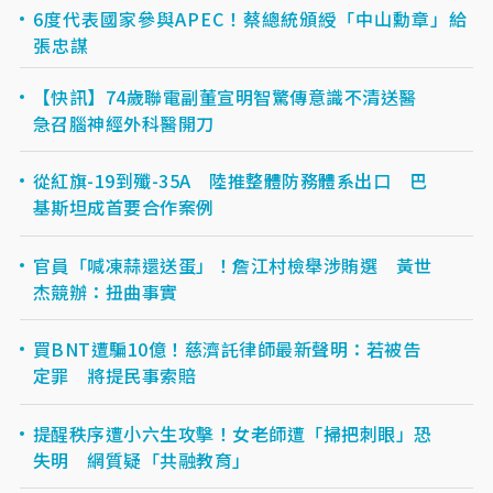
6度代表國家參與APEC！蔡總統頒綬「中山勳章」給
張忠謀
【快訊】74歲聯電副董宣明智驚傳意識不清送醫
急召腦神經外科醫開刀
從紅旗-19到殲-35A 陸推整體防務體系出口 巴
基斯坦成首要合作案例
官員「喊凍蒜還送蛋」！詹江村檢舉涉賄選 黃世
杰競辦：扭曲事實
買BNT遭騙10億！慈濟託律師最新聲明：若被告
定罪 將提民事索賠
提醒秩序遭小六生攻擊！女老師遭「掃把刺眼」恐
失明 網質疑「共融教育」