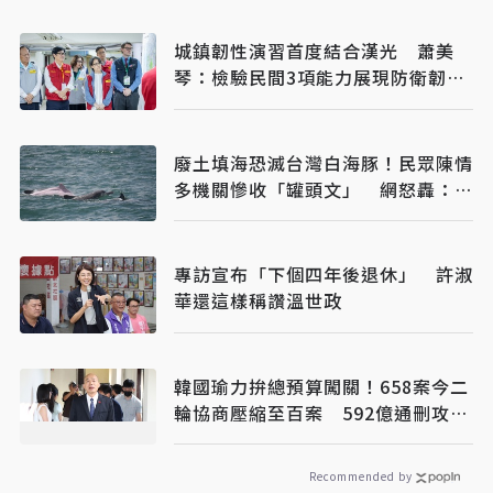
城鎮韌性演習首度結合漢光 蕭美
琴：檢驗民間3項能力展現防衛韌性
（已完稿）
廢土填海恐滅台灣白海豚！民眾陳情
多機關慘收「罐頭文」 網怒轟：骯
髒政府
專訪宣布「下個四年後退休」 許淑
華還這樣稱讚溫世政
韓國瑜力拚總預算闖關！658案今二
輪協商壓縮至百案 592億通刪攻防
成決戰焦點
Recommended by