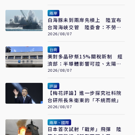
兩岸
白海豚未到兩岸先槓上 陸宣布
台灣海峽交管 陸委會：不勞費
心
2026/08/07
台商
美對多晶矽祭15%關稅新制 經
濟部：半導體影響可控、太陽能
產業衝擊有限
2026/08/07
評論
【梅花評論】進一步探究社科院
台研所長朱衛東的「不統而統」
2026/08/07
兩岸、國際
日本首次試射「戰斧」飛彈 陸