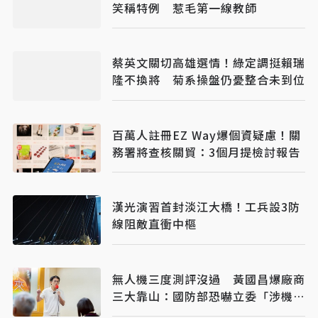
笑稱特例 惹毛第一線教師
蔡英文關切高雄選情！綠定調挺賴瑞
隆不換將 菊系操盤仍憂整合未到位
百萬人註冊EZ Way爆個資疑慮！關
務署將查核關貿：3個月提檢討報告
漢光演習首封淡江大橋！工兵設3防
線阻敵直衝中樞
無人機三度測評沒過 黃國昌爆廠商
三大靠山：國防部恐嚇立委「涉機
密」別再談